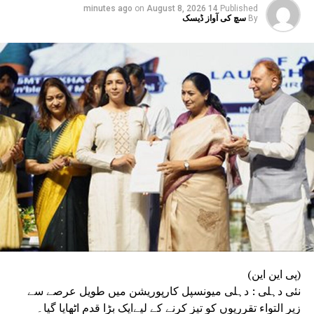
on
August 8, 2026
14 minutes ago
Published
By
سچ کی آواز ڈیسک
(پی این این)
نئی دہلی : دہلی میونسپل کارپوریشن میں طویل عرصے سے
زیر التواء تقرریوں کو تیز کرنے کے لیےایک بڑا قدم اٹھایا گیا۔