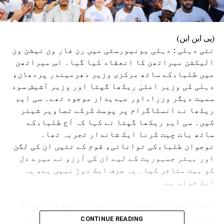
(پی این این)
نئی دہلی : دہلی یونیورسٹی میں رن فار ون نیشن ون
الیکشن میراتھن کا انعقاد کیا گیا۔ اس میراتھن
میں طلباءکے ساتھ مرکزی وزیر دھرمیندر پردھان،
دہلی کی وزیر اعلیٰ ریکھا گپتا اور وزیر آشیش سود
سمیت دیگر وزراءاور عہدیدار موجود تھے۔ سی ایم
ریکھا نے انسٹاگرام پر پوسٹ کرکے تصاویر شیئر
کیں۔ سی ایم ریکھا گپتا نے کہا کہ آج طلباءکے
ساتھ بات چیت کرنا ایک شاندار تجربہ تھا۔
نوجوان طلباءکی توانائی، قوم کے تئیں ان کی لگن
اور بہتر جمہوریت کے لیے ان کی آرزو نے میرے دل
کو بہت متاثر کیا۔ یہ صرف ایک دوڑ نہیں ہے، یہ
ایک خواب ہے۔
دہلی کی وزیر اعلیٰ ریکھا گپتا نے کہا کہ ملک کی
ترقی میں رکاوٹ بننے والے “اسپیڈ بریکرز” کو
CONTINUE READING