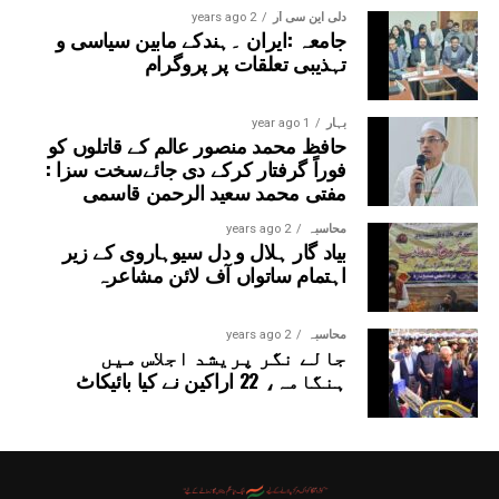
دلی این سی آر
2 years ago
جامعہ :ایران ۔ہندکے مابین سیاسی و
تہذیبی تعلقات پر پروگرام
بہار
1 year ago
حافظ محمد منصور عالم کے قاتلوں کو
فوراً گرفتار کرکے دی جائےسخت سزا :
مفتی محمد سعید الرحمن قاسمی
محاسبہ
2 years ago
بیاد گار ہلال و دل سیوہاروی کے زیر
اہتمام ساتواں آف لائن مشاعرہ
محاسبہ
2 years ago
جالے نگر پریشد اجلاس میں
ہنگامہ، 22 اراکین نے کیا بائیکاٹ