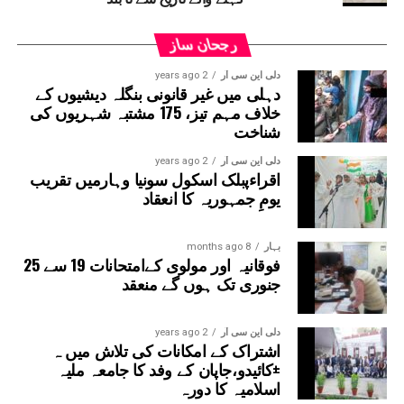
روپے کے مبینہ منشیات گھوٹالہ کے خلاف احتجاج کیا اور وزیر
صحت ڈاکٹر پنکج کمار سنگھ کے استعفیٰ کا مطالبہ کیا۔ AAP
قانون ساز پارٹی کے چیف وہپ سنجیو جھا کی قیادت میں،
رجحان ساز
پارٹی کے اراکین اسمبلی نے ORS پیکٹوں کے ہار پہنائے اور
دلی این سی آر
2 years ago
حکومت کے خلاف نعرے لگائے۔
دہلی میں غیر قانونی بنگلہ دیشیوں کے
خلاف مہم تیز، 175 مشتبہ شہریوں کی
شناخت
دلی این سی آر
2 years ago
اقراءپبلک اسکول سونیا وہارمیں تقریب
یومِ جمہوریہ کا انعقاد
بہار
8 months ago
فوقانیہ اور مولوی کےامتحانات 19 سے 25
جنوری تک ہوں گے منعقد
دلی این سی آر
2 years ago
اشتراک کے امکانات کی تلاش میں ہ
±کائیدو،جاپان کے وفد کا جامعہ ملیہ
اسلامیہ کا دورہ