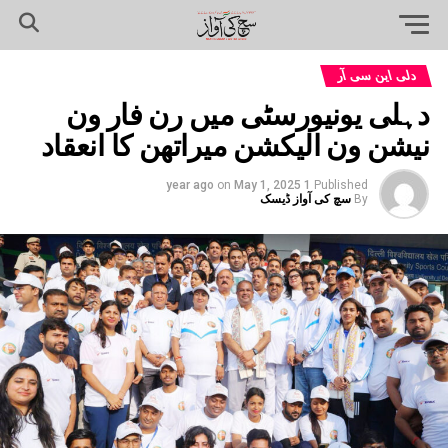
دلی این سی آر
دہلی یونیورسٹی میں رن فار ون
نیشن ون الیکشن میراتھن کا انعقاد
on
May 1, 2025
1 year ago
Published
By
سچ کی آواز ڈیسک