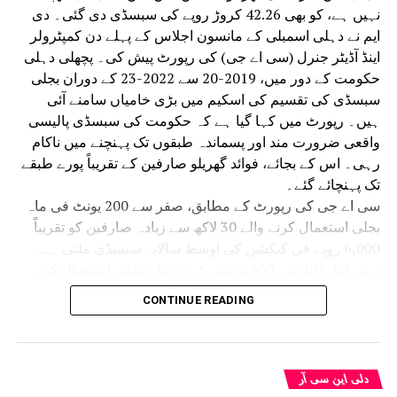
نہیں ہے، کو بھی 42.26 کروڑ روپے کی سبسڈی دی گئی۔ دی
ایم نے دہلی اسمبلی کے مانسون اجلاس کے پہلے دن کمپٹرولر
اینڈ آڈیٹر جنرل (سی اے جی) کی رپورٹ پیش کی۔ پچھلی دہلی
حکومت کے دور میں، 2019-20 سے 2022-23 کے دوران بجلی
سبسڈی کی تقسیم کی اسکیم میں بڑی خامیاں سامنے آئی
ہیں۔ رپورٹ میں کہا گیا ہے کہ حکومت کی سبسڈی پالیسی
واقعی ضرورت مند اور پسماندہ طبقوں تک پہنچنے میں ناکام
رہی۔ اس کے بجائے، فوائد گھریلو صارفین کے تقریباً پورے طبقے
تک پہنچائے گئے۔
سی اے جی کی رپورٹ کے مطابق، صفر سے 200 یونٹ فی ماہ
بجلی استعمال کرنے والے 30 لاکھ سے زیادہ صارفین کو تقریباً
6,000 روپے فی کنکشن کی اوسط سالانہ سبسڈی ملتی ہے۔
دریں اثنا، 201 سے 400 یونٹس کے درمیان بجلی استعمال کرنے
والے تقریباً 16.60 لاکھ صارفین کو فی کنکشن10,000 سے زیادہ
CONTINUE READING
کی اوسط سبسڈی ملتی ہے، جو پچھلے زمرے کے مقابلے میں
تقریباً 70 فیصد زیادہ ہے۔ رپورٹ میں یہ بھی انکشاف کیا گیا
ہے کہ مسلسل بلنگ سائیکلوں کے لیے بجلی کی کھپت صفر
ہونے کے باوجود بہت سے صارفین نے سبسڈی حاصل کی۔
دلی این سی آر