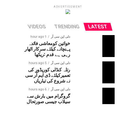
ADVERTISEMENT
VIDEOS
TRENDING
LATEST
دلی این سی آر
1 hour ago
خواتین کومعاشی فائدہ
پہنچانے کیلئے سرکار اٹھار
رہی ہے قدم :ریکھا
دلی این سی آر
5 hours ago
رتلہ کنڈلی کوریڈور کی
تعمیرکیلئے ڈی ایم آر سی
نے شروع کی تیاریاں
دلی این سی آر
6 hours ago
گروگرام میں بارش سے
سیلاب جیسی صورتحال