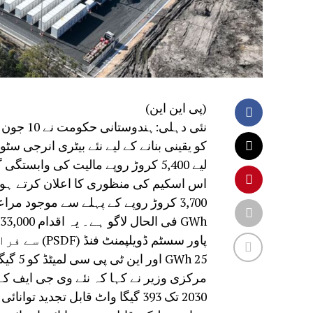
(پی این این)
نئی دہلی
لیے 5,400 کروڑ روپے مالیت کی وابستگی گیپ فنڈنگ کا اعلان کیا۔
اس اسکیم کی منظوری کا اعلان کرتے ہوئے،
25 GWh اور این ٹی پی سی لمیٹڈ کو 5 گیگا واٹ آور حاصل کریں گی۔