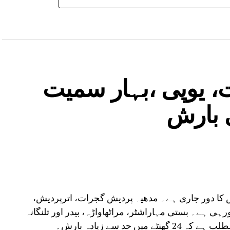
، یوپی ،بہار سمیت
ش کا دور جاری ہے۔ مدھیہ پردیش گجرات، اترپردیش،
ارش ہورہی ہے۔ بستی مہاراشٹر، مراٹھاواڑہ، بیدر اور تلنگانہ
 حد سے زیادہ بارش۔