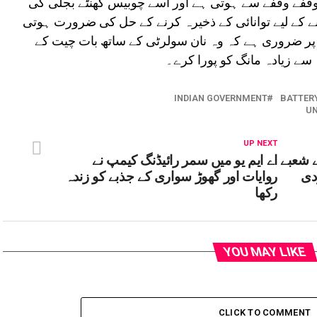
ئی وقفے وقفے سے ہوتی ہے اور اسے چوبیس گھنٹے بجلی کی
انے کے لیے توانائی کے ذخیرہ کرنے کے حل کی ضرورت ہوتی
ر ضروری ہے کہ وہ نان سولرٹی کے ساتھ بات چیت کے
سے زیادہ مانگ کو پورا کرے۔
INDIAN GOVERNMENT
BATTER
UN
UP NEXT
ے شعبے
اے ایم یو میں سمر رائیڈنگ کیمپ نے
دی
روایات اور گھوڑ سواری کے جذبے کو زندہ
رکھا
YOU MAY LIKE
CLICK TO COMMENT