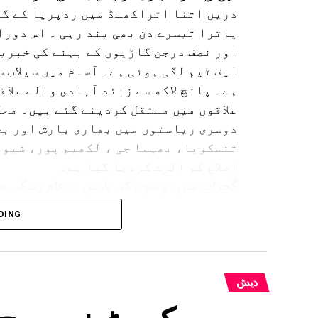
دریں اثنا اتراکھنڈ میں ردپریا کے گور
یاترا تیسرے دن بھی بند رہی ۔ اس دورا
اور نصف درجن گاڑیوں کے بہنے کی خبریں
ایف ٹیم لگی ہوئی ہے۔ آسام میں سیلاب 
ہے۔ پانچ لاکھ سے زائد آبادی والے علاق
علاقوں میں منتقل کردیئے گئے ہیں۔ محک
دوسری ریاستوں میں بھاری بارش اور بج
تنسکویا، بھیما جی ، لکھیم پور، شیو 
اضلاع کو الرٹ کردیا گیا ہے۔
گجرات میں دو دنوں کی بارش نے عام زندگی مف
DING
بہار کے کئی اضلاع میں بھی انتظامیہ ا
دیش
سپریم کورٹ نے بھوج 