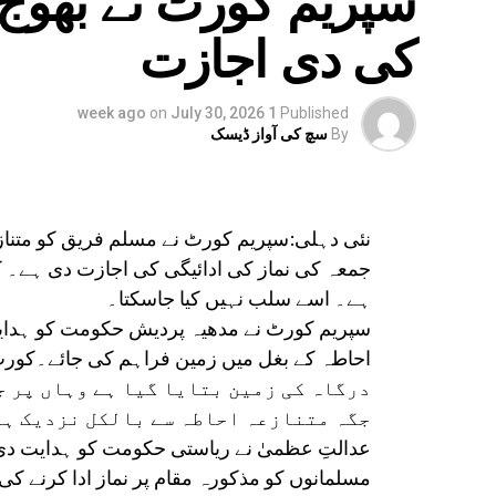
کی دی اجازت
on
July 30, 2026
1 week ago
Published
By
سچ کی آواز ڈیسک
نئی دہلی:سپریم کورٹ نے مسلم فریق کو متنا
جمعہ کی نماز کی ادائیگی کی اجازت دی ہے۔ 
ہے۔ اسے سلب نہیں کیا جاسکتا۔
سپریم کورٹ نے مدھیہ پردیش حکومت کو ہدایت
درگاہ کی زمین بتایا گیا ہے وہاں پر ج
جگہ متنازعہ احاطہ سے بالکل نزدیک ہے
عدالتِ عظمیٰ نے ریاستی حکومت کو ہدایت دی 
مسلمانوں کو مذکورہ مقام پر نماز ادا کرنے کی 