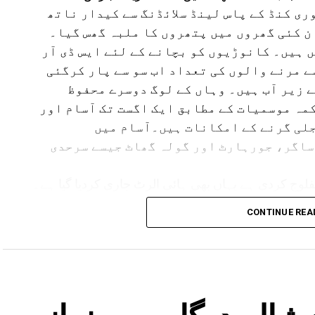
ی کنڈ کے پاس لینڈ سلائڈنگ سے کیدار ناتھ
ن کئی گھروں میں پتھروں کا ملبہ گھس گیا۔
 ہیں۔ کانوڑیوں کو بچانے کے لئے ایس ڈی آر
سے مرنے والوں کی تعداد اب سو سے پار کرگئی
ے زیر آب ہیں۔ وہاں کے لوگ دوسرے محفوظ
مہ موسمیات کے مطابق ایک اگست تک آسام اور
لی گرنے کے امکانات ہیں۔آسام میں
ساگر، جورہارٹ اور گولہ گھاٹ جیسے سرحدی
لوج کردی ہے یہاں بھی ہائی الرٹ جاری کردیا گیا ہے۔
مدھیہ پردیش میں بھی بارش کا الرٹ جاری کیا گیا ہے۔ وہاں کے 17 اضلع متاثر ہیں۔ یوپی ،
CONTINUE REA
لرٹ ہے۔
شالہ درگاہ میں نماز