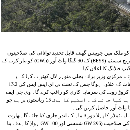
:ہندوستانی حکومت نے 10 جون کو ملک میں چوبیس گھنٹے قابل تجدید توانائی کی صلاحیتوں
کو یقینی بنانے کے لیے نئے بیٹری انرجی سٹوریج سسٹم (BESS) کے 30 گیگا واٹ آور (GWh) کو تیار کرنے کے
 مرکزی وزیر برائے بجلی منوہر لال کھٹر نے کہا کہ یہ
3,700 کروڑ روپے کے پہلے سے موجود مراعات کے علاوہ ہوگا جس کے تحت بی ای ایس ایس کی 13.2
GWh فی الحال لاگو ہے۔ یہ اقدام 33,000 کروڑ روپے کی سرمایہ کاری کو راغب کرے گا۔ وی جی ایف
پاور سسٹم ڈویلپمنٹ فنڈ (PSDF) سے فراہم کیا جائے گا۔ اسکیم کا ہدف 15 ریاستوں پر ہے جو
مرکزی وزیر نے کہا کہ نئے وی جی ایف کے لیے ٹینڈر کا پہلا دور 3 ماہ کے اندر جاری کیا جائے گا۔بھارت
2030 تک 393 گیگا واٹ قابل تجدید توانائی کی صلاحیت (293 GW شمسی اور 100 GW ہوا( کا ہدف بنا