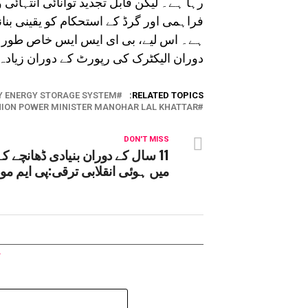
رہا ہے۔ لیکن قابل تجدید توانائی انتہا
فراہمی اور گرڈ کے استحکام کو یقینی بن
ہے۔ اس لیے، بی ای ایس ایس خاص طور پ
دوران الیکٹرک کی رپورٹ کے دوران زیادہ 
Y ENERGY STORAGE SYSTEM
RELATED TOPICS:
ION POWER MINISTER MANOHAR LAL KHATTAR
DON'T MISS
11 سال کے دوران بنیادی ڈھانچے ک
میں ہوئی انقلابی ترقی:پی ایم مو