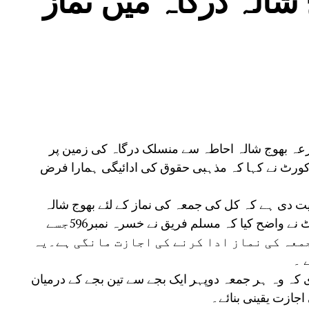
زعہ بھوج شالہ احاطہ سے منسلک درگاہ کی زمین پر
کورٹ نے کہا کہ مذہبی حقوق کی ادائیگی ہمارا فرض
 دی ہے کہ کل کی جمعہ کی نماز کے لئے بھوج شالہ
احاطہ کے بغل میں زمین فراہم کی جائے۔کورٹ نے واضح کیا کہ مسلم فریق نے خسرہ نمبر596جسے
معہ کی نماز ادا کرنے کی اجازت مانگی ہے۔یہ
 ۔
کہ وہ ہر جمعہ دوپہر ایک بجے سے تین بجے کے درمیان
اجازت یقینی بنائے۔