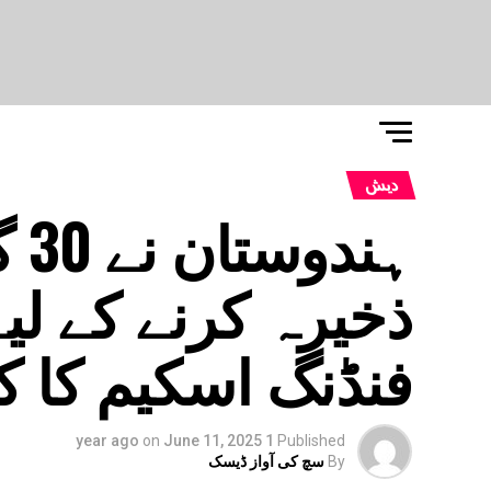
دیش
ہن
فنڈنگ اسکیم کا کی
on
June 11, 2025
1 year ago
Published
By
سچ کی آواز ڈیسک