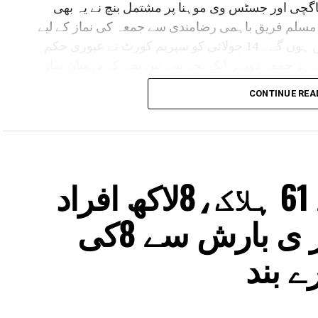
چی اور جسٹس وی موہنا پر مشتمل بنچ نے یہ بھی
سلم فریق باہمی رضامندی سے جمعہ کی نماز کے لیے
کسی متبادل مقام پر غور کرنے سے محروم نہیں ہوں گے۔ 14 جولائی کو سپریم کورٹ نے عبوری حکم
 ہر جمعہ دوپہر ایک بجے سے تین بجے کے درمیان نماز
 جگہ فراہم کی جائے۔بعد ازاں حاجی منیر احمد کی
CONTINUE REA
 کرتے ہوئے الزام لگایا کہ عدالت کے حکم پر عمل
بادل جگہ فراہم کی ہے وہ متنازع بھوج شالا کمپلیکس سے
 مؤقف تھا کہ نماز کے لیے ایسی جگہ دی جانی چاہیے جہاں
 ممکن ہو سکے۔
آسام میں سیلاب سے 61 ہلاک،8لاکھ افراد
 ہائی کورٹ نے اپنے فیصلے میں قرار دیا تھا کہ دھار ضلع میں
لیکس دراصل دیوی سرسوتی کا مندر ہے۔ اسی فیصلے
متاثر،گجرات میں بھار ی بارش سے 8کی
اے ایس آئی) کے کئی دہائیوں پرانے اس حکم کو بھی
و اس مقام پر جمعہ کی نماز ادا کرنے کی اجازت حاصل
ے بند