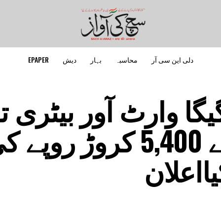
دلی این سی آر
محاسبہ
بہار
دیش
EPAPER
دوستان نے 30 گیگا وارٹ آور بیٹر
ذخیرہ کرنے کے لیے 5,400 کروڑ روپے
ااعلان