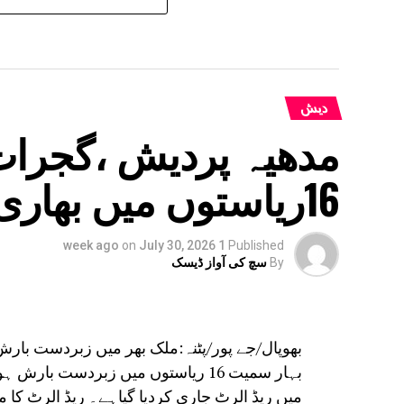
دیش
مدھیہ پردیش ،گجرات
16ریاستوں میں بھاری بارش
on
July 30, 2026
1 week ago
Published
By
سچ کی آواز ڈیسک
بھوپال/جے پور/پٹنہ:ملک بھر میں زبردست بار
بہار سمیت 16 ریاستوں میں زبردست ب
میں ریڈ الرٹ جاری کردیا گیاہے۔ ریڈ الرٹ کا مطلب ہے کہ 24 گھنٹے میں