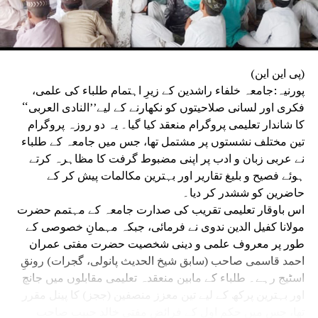
(پی این این)
پورنیہ:جامعہ خلفاء راشدین کے زیرِ اہتمام طلباء کی علمی،
فکری اور لسانی صلاحیتوں کو نکھارنے کے لیے’’النادی العربی‘‘
کا شاندار تعلیمی پروگرام منعقد کیا گیا۔ یہ دو روزہ پروگرام
تین مختلف نشستوں پر مشتمل تھا، جس میں جامعہ کے طلباء
نے عربی زبان و ادب پر اپنی مضبوط گرفت کا مظاہرہ کرتے
ہوئے فصیح و بلیغ تقاریر اور بہترین مکالمات پیش کر کے
حاضرین کو ششدر کر دیا۔
اس باوقار تعلیمی تقریب کی صدارت جامعہ کے مہتمم حضرت
مولانا کفیل الدین ندوی نے فرمائی، جبکہ مہمانِ خصوصی کے
طور پر معروف علمی و دینی شخصیت حضرت مفتی عمران
احمد قاسمی صاحب (سابق شیخ الحدیث پانولی، گجرات) رونقِ
اسٹیج رہے۔ طلباء کے مابین منعقدہ تعلیمی مقابلوں میں جانچ
اور بہترین پرکھ کے لیے تین معزز منصفین (ججز) کا پینل مقرر
تھا، جس میں حکمِ اول کے فرائض مفتی خالد حبیب صاحب