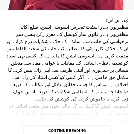
واضح رہے کہ گزشتہ ماہ طلبہ تحریک کے دوران بہار بھر میں
شدید احتجاجی مظاہرے ہوئے تھے۔ اس دوران احتجاج کرنے والے
طلبہ و طالبات اور پولیس اہلکاروں کے درمیان متعدد مقامات
(پی این این)
پر جھڑپیں ہوئیں۔ کئی شہروں میں پتھراؤ اور لاٹھی چارج کے
مظفرپور: بہار اسٹیٹ ٹیچرس ایسوسی ایشن، ضلع اکائی
واقعات میں مظاہرین طلبہ زخمی ہوئے تھے۔
مظفرپور، بہار قانون ساز کونسل کے معزز رکن بنشی دھر
سیوان میں طلبہ تحریک نے پُرتشدد رخ اختیار کر لیا تھا۔
برجواسی کی جانب سے اساتذہ کے خلاف شکایات درج کرانے اور
اپوزیشن کا الزام ہے کہ پولیس نے مظاہرین پر گولیاں چلائیں،
ان کے خلاف کارروائی کا مطالبہ کیے جانے کی سخت الفاظ میں
جس کے نتیجے میں تین طلبہ زخمی ہو گئے تھے۔ بعد ازاں
مذمت کرتی ہے۔ایسوسی ایشن کا ماننا ہے کہ کسی بھی استاد
سیوان کے سپرنٹنڈنٹ آف پولیس (ایس پی) پورن کمار جھا نے اے
کو تعلیمی نظام، اساتذہ کے مفادات یا عوامی مفاد سے متعلق
کے-47 سے فائرنگ کرنے والے کانسٹیبل ابھیشیک کمار کو معطل
مسائل پر جمہوری اور آئینی طریقے سے اپنی رائے پیش کرنے کا
کر دیا تھا۔ ہاتھ میں اے کے-47 تھامے فائرنگ کرتے ایک پولیس
مکمل حق حاصل ہے۔ اگر کسی کو کسی استاد کی رائے سے
اہلکار کی ویڈیو بھی سوشل میڈیا پر بڑے پیمانے پر وائرل ہوئی
اختلاف ہے تو اس کا جواب حقائق، دلائل اور مکالمے کے ذریعے
تھی۔
دیا جانا چاہیے، نہ کہ انتظامی شکایات کے ذریعے انہیں خوف
زدہ کرنے یا خاموش کرانے کی کوشش کی جائے۔
ایسوسی ایشن کا کہنا ہے کہ حالیہ دنوں میں متعدد اساتذہ نے
شکایت کی ہے کہ ان پر مختلف ذرائع سے دباؤ ڈال کر ان کے
خلاف انتظامی کارروائی کرانے کی کوششیں کی جا رہی ہیں۔
ان تمام شکایات کی غیر جانبدارانہ اور شفاف جانچ ہونی چاہیے
CONTINUE READING