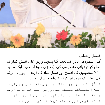
فیصل رحمٰانی
گیا : سمردھی یاترا کے تحت گیا پہنچے وزیر اعلیٰ نتیش کمار نے
ضلع کو ترقیاتی منصوبوں کی ایک بڑی سوغات دی۔ ایک ساتھ
744 منصوبوں کے افتتاح اور سنگِ بنیاد کے ذریعے انہوں نے ترقی
کی رفتار کو مزید تیز کرنے کا واضح اشارہ دیا۔
ٹنکُپّا کے مایاپور واقع بہار پوشک اناج و ویلیو
چین ایکسیلنس سینٹر میں وزیر اعلیٰ نے جدید زرعی
طریقوں کا جائزہ لیا۔ ڈرِپ آبپاشی، اسپرنکلر
ٹیکنالوجی اور ملیٹس کی کاشت کو انہوں نے