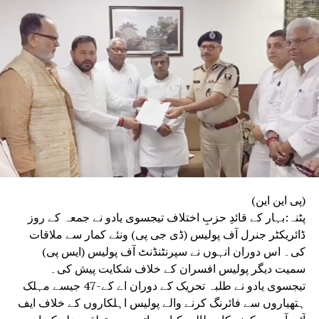
(پی این این)
پٹنہ:بہار کے قائدِ حزبِ اختلاف تیجسوی یادو نے جمعہ کے روز
ڈائریکٹر جنرل آف پولیس (ڈی جی پی) ونئے کمار سے ملاقات
کی۔ اس دوران انہوں نے سپرنٹنڈنٹ آف پولیس (ایس پی)
سمیت دیگر پولیس افسران کے خلاف شکایت پیش کی۔
تیجسوی یادو نے طلبہ تحریک کے دوران اے کے-47 جیسے مہلک
ہتھیاروں سے فائرنگ کرنے والے پولیس اہلکاروں کے خلاف ایف