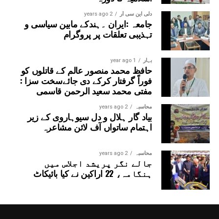
دلی این سی آر
2 years ago
جامعہ :ایران ۔ہندکے مابین سیاسی و
تہذیبی تعلقات پر پروگرام
بہار
1 year ago
حافظ محمد منصور عالم کے قاتلوں کو
فوراً گرفتار کرکے دی جائےسخت سزا :
مفتی محمد سعید الرحمن قاسمی
محاسبہ
2 years ago
بیاد گار ہلال و دل سیوہاروی کے زیر
اہتمام ساتواں آف لائن مشاعرہ
محاسبہ
2 years ago
جالے نگر پریشد اجلاس میں
ہنگامہ، 22 اراکین نے کیا بائیکاٹ