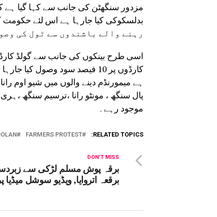
مزدور سنگھٹن کی جانب سے کہا گیا ہے کہ
رہنے والے باشندوں سے ٹول کی وصول
اسی طرح بینکوں کی جانب سے گولڈ کارڈ 
ہے میمورنڈم دینے والوں میں شیو اوم رانا
پال سنگھ ، مونٹو رانا ،ترسیم سنگھ ،ہری ا
موجود رہے۔
DOLAN
FARMERS PROTEST
RELATED TOPICS:
DON'T MISS
برقہ پوش مسلم لڑکی سے زبردس
برقعہ اتروایا, ویڈیو سوشل میڈیا پ