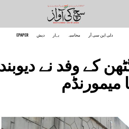
دلی این سی آر
محاسبہ
بہار
دیش
EPAPER
ن کے وفد نے دیوبند
 میمورنڈم