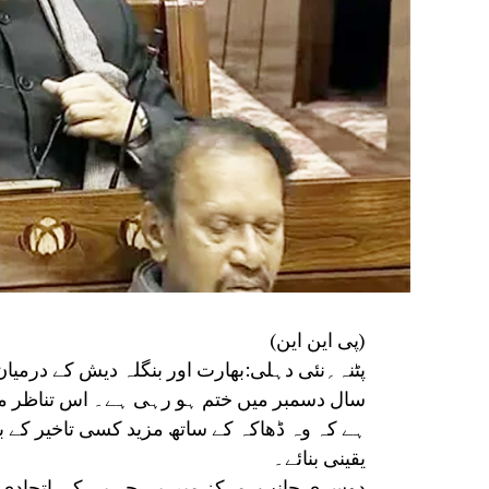
(پی این این)
سال دسمبر میں ختم ہو رہی ہے۔ اس تناظر می
ہے کہ وہ ڈھاکہ کے ساتھ مزید کسی تاخیر کے بغ
یقینی بنائے۔
دوسری جانب، مرکز میں بی جے پی کی اتحادی جم