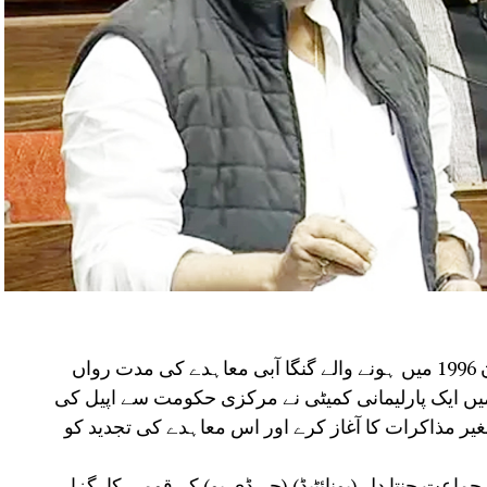
پٹنہ؍نئی دہلی:بھارت اور بنگلہ دیش کے درمیان 1996 میں ہونے والے گنگا آبی معاہدے کی مدت رواں
ں ایک پارلیمانی کمیٹی نے مرکزی حکومت سے اپیل کی
یر مذاکرات کا آغاز کرے اور اس معاہدے کی تجدید کو
اعت جنتا دل (یونائٹیڈ) (جے ڈی یو) کے قومی کارگزار