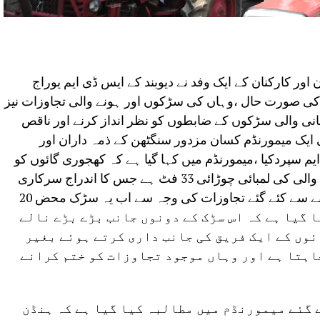
ور کارکنان کے ایک وفد نے دیوبند کے ایس ڈی ایم یوراج
کی صورت حال ،وہاں کی سڑکوں اور ہونے والی تجاوزات نیز
نی والی سڑکوں کے ضابطوں کو نظر انداز کرنے اور ناقص
 ایک میمورنڈم کسان مزدور سنگٹھن کے ذمہ داران اور
ایم سپردکیا ،میمورنڈم میں کہا گیا ہے کہ کھجوری گائوں کو
اسٹیٹ ھائی وے59سے گائوں منسلک کرنے والی کی لمبائی چوڑائی 33 فٹ ہے جس کا اندراج سرکاری
دستاویزات میں ہے لیکن غیر قانونی طریقے سے کئے گئے تجاوزات کی وجہ سے اب یہ سڑک محض 20
 گیا ہے کہ اس سڑک کے دونوں جانب بڑے بڑے نالے
ئوں کے ایک فریق کی جانب داری کرتے ہوئے بغیر
اہتا ہے اور وہاں موجود تجاوزات کو ختم کرانے
ے گئے میمورنڈم میں مطالبہ کیا گیا ہے کہ ہنڈن