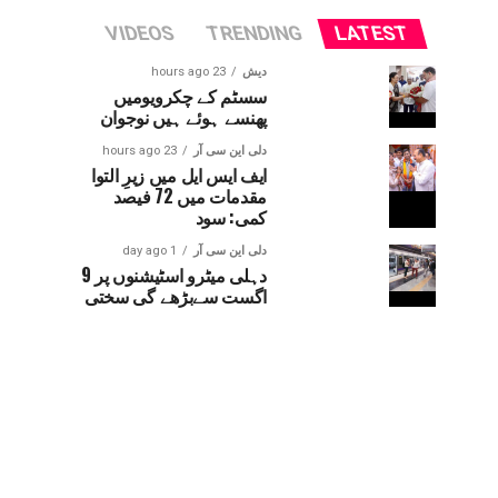
VIDEOS
TRENDING
LATEST
دیش
23 hours ago
سسٹم کے چکرویومیں
پھنسے ہوئے ہیں نوجوان
دلی این سی آر
23 hours ago
ایف ایس ایل میں زیرِ التوا
مقدمات میں 72 فیصد
کمی: سود
دلی این سی آر
1 day ago
دہلی میٹرو اسٹیشنوں پر 9
اگست سےبڑھے گی سختی