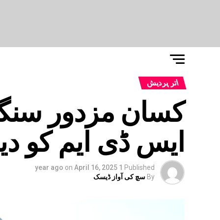
اتر پردیش
کسان مزدور سنگٹھ
ایس ڈی ایم کو دیا
on
April 16, 2025
1 year ago
Published
By
سچ کی آواز ڈیسک