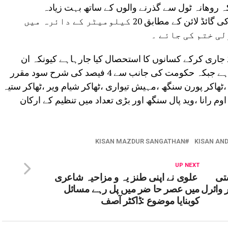
 روھانہ ٹول سے گذرنے والوں کے ساتھ بہت زیادہ
بدلسکوکی کیا جارہا ہے اس لئے حکومت کی گائڈ لائن کے مطابق 20 کیلومیٹر کے دائرہ میں
ی ختم کی جائے ۔
جاری کرکے کسانوں کا استحصال کیا جارہاہے کیونکہ ان
کارڈوں پر 10 فیصد سود وصول کیا جارہا ہے جبکہ حکومت کی جانب سے 4 فیصد کی شرح سود مقرر
 ،ٹھاکر پورن سنگھ ،مہیش تیواری ،ٹھاکر شیام ویر ،ٹھاکر ستیہ
وم رانا ،وید پال سنگھ اور بڑی تعداد میں تنظیم کے ارکان
KISAN MAZDUR SANGATHAN
KISAN AN
UP NEXT
تی
علوی نے اپنی طنز یہ و مزاحیہ شاعری
ر وائرل
میں عصر حا ضر میں پل رہے مسائل
کوبنایا موضوع :ڈاکٹر آصف