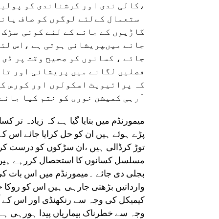
،کالی ندی اور کرشناندی کو پولیشن
استعمال کےلئے لوگوں کو صاف پانی
گاڑیوں کے جانے کے لئے کوئی سڑک 
جانے میںپریشانی ہوتی ہے ،اس لئے
جائے ، کسانوں کو صحیح وقت پر ڈی 
فصلیں لگانے میں پریشانی اور تاخی
کہ پرائیویٹ اسکولوں اور کورس کی
آرہی کمیشن خوری کو ختم کیا جائے 
میمورنڈم میں بتایا گیا ہے کہ زیادہ تر ک
پڑے ہوئے ہیں ان کو حل کرایا جائے اس ک
توڑ کرڈالی ہیں ،ان سڑکوں کو درست کرائ
مسلسل کسانوں کا استحصال کررہے ہیں ۔
بجلی دی جائے ۔میمورنڈم میں اس بات کی
وارداتیں بڑھتی جارہی ہیں اس کو روکا جا
کیمیکل کی وجہ سے رنکھنڈی اور اس کے آ
وجہ سے خطرناک بیماریاں پیدا ہورہی ہ