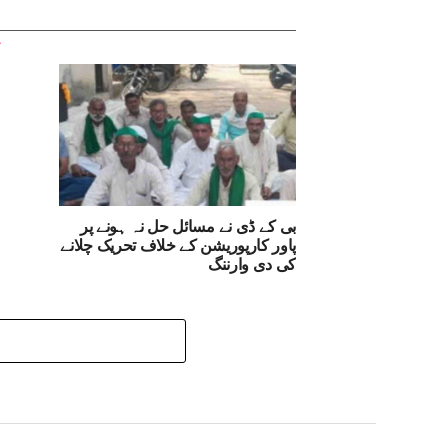
بی کے ڈی نے مسائل حل نہ ہونے پر
پاور کارپوریشن کے خلاف تحریک چلانے
کی دی وارننگ