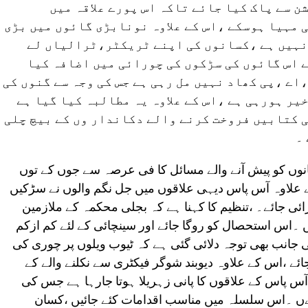
 سے پاک کیا جائے تاکہ اس پورے علاقہ میں
 مہیا ہوسکے ،اس کے علاوہ نونابڑی گائوں میں بڑی
نہیں ہے ،کسانوں کی اپنے ٹریکٹر،ٹرالیاں لے
 اس گائوں کی سڑکوں کی چورائی میں اضافہ کیا
،اے ،پی کھاد نہیں مل رہی ہے جس کی وجہ سے گنوں کی
ر ہورہی ہے ،اس کے علاوہ یہ مطالبہ کیا گیا ہے
 کتابیں فروخت کرنے والے دکاندار وں کے بیچ چلی
۔
سانوں کو پیش آنے والے مسائل کا فی عرصہ سے جوں کے توں
ے علاوہ آس پاس دیہی علاقوں میں جل نگم والوں نے سڑکیں
ی جائے۔ ،تنظیم کا کہنا ہے کہ بجلی محکمہ کے ملازمین
اس استحصال کو روگا جائے اور سینچائی کے لئے کم ازکم
 جانب بھی توجہ دلائی گئی ہے کہ ٹیوب ویلوں پر چوری کی
ئے ،اس کے علاوہ دیوبند شوگر فیکٹری سے نکلنے والے کے
س پاس کے علاقوں کا پانی زہریلا ہوتا جارہا ہے جس کی
ےں ۔اس سلسلہ میں مناسب اقدامات کئے جائیں ،کسان