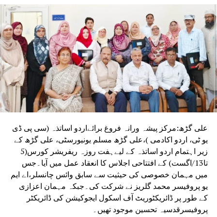
قربانیوں نے اس خواب کو حقیقت میں بدل دیا۔”اس موقعے پر
سبھی دوست احباب کے ساتھ قریش برادری کے لوگوں نے ان کو
مبارک باد دیتے ہوئے ان کے روشن مستقبل کے لئے دعائیں دی –
RELATED TOPICS:
UP NEX
ی رجسٹری اور دفاتر کی منتقلی کے خلاف دستاویز
ویسوں کا احتجاج
DON'T MISS
اے ایم یو کے مختلف شعبوں اور اداروں میں بین الاقوامی
یوم یوگ کی مناسبت سے یوگ تقریبات کا اہتمام
علی گڑھ:مرکز پیشہ ورانہ فروغ برائےاردو اساتذہ (سی پی ڈی
یو ٹی، اردو اکادمی )،علی گڑھ مسلم یونیورسٹی، علی گڑھ کے
زیر اہتمام اردو اساتذہ کے لیےہفت روزہ ریفریشر کورس(5
تا13/اگست) کے افتتاحی اجلاس کا انعقاد عمل میں آیا۔جس
میں مہمان خصوصی کی حیثیت سے سابق وائس چانسلر،اے ایم
یو پروفیسر محمد گلریز نے شرکت کی۔جبکہ مہمان اعزازی
کے طور پر ڈائریکٹوریٹ آف اسکول ایجوکیشن کی ڈائریکٹر
پروفیسرقدسیہ تحسین موجود تھیں۔