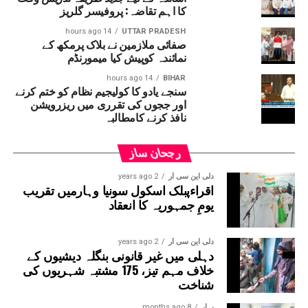
کا اہم تقاضہ: پروفیسر گلریز
خواتین مزدوروں نے الزام عائد کرتے ہوئے کہا کہ ان کی مارچ
مہینہ کے تقریباً 42؍ ہزار روپے اور فی الحال کی جانے والی
14 hours ago
UTTAR PRADESH
صفائی ملازمین نے بلاک پرمکھ کے
11؍ دنوں کی مزدوری کے 56؍ ہزار روپے پروجیکٹ
نمائندہ کوپیش کیا میمورنڈم
منیجر نے ادا نہیں کئے ۔خواتین مزدوروں کا کہنا
ہے کہ مزدوری کی رقم مانگنے پر ان کے ساتھ
14 hours ago
BIHAR
سنجے یادو کا کولیجیم نظام کو ختم کرنے
بدسلوکی کی گئی اور گالیاں دی گئیں ۔پولیس نے
اور ججوں کی تقرری میں ریزرویشن
پروجیکٹ منیجر اور اس کے ساتھیوں کے خلاف ملنے
نافذ کرنے کامطالبہ
والے تحریر کی بنیاد پر معاملہ درج کرکے جانچ
شروع کردی ہے ۔
رجحان ساز
دلی این سی آر
2 years ago
اقراءپبلک اسکول سونیا وہارمیں تقریب
یومِ جمہوریہ کا انعقاد
دلی این سی آر
2 years ago
دہلی میں غیر قانونی بنگلہ دیشیوں کے
خلاف مہم تیز، 175 مشتبہ شہریوں کی
شناخت
بہار
8 months ago