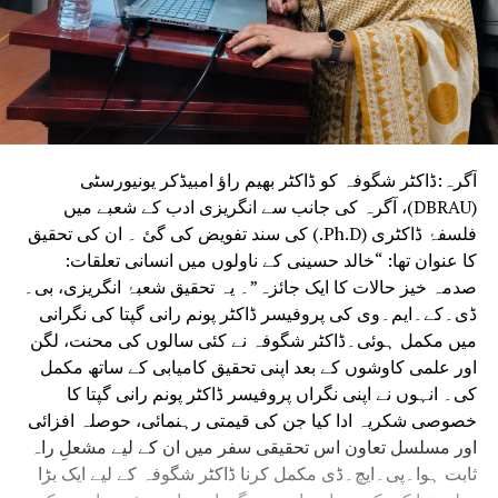
آگرہ:ڈاکٹر شگوفہ کو ڈاکٹر بھیم راؤ امبیڈکر یونیورسٹی
(DBRAU)، آگرہ کی جانب سے انگریزی ادب کے شعبے میں
فلسفۂ ڈاکٹری (Ph.D.) کی سند تفویض کی گئ ۔ ان کی تحقیق
کا عنوان تھا: “خالد حسینی کے ناولوں میں انسانی تعلقات:
صدمہ خیز حالات کا ایک جائزہ”۔ یہ تحقیق شعبۂ انگریزی، بی۔
ڈی۔کے۔ایم۔وی کی پروفیسر ڈاکٹر پونم رانی گپتا کی نگرانی
میں مکمل ہوئی۔ڈاکٹر شگوفہ نے کئی سالوں کی محنت، لگن
اور علمی کاوشوں کے بعد اپنی تحقیق کامیابی کے ساتھ مکمل
کی۔ انہوں نے اپنی نگراں پروفیسر ڈاکٹر پونم رانی گپتا کا
خصوصی شکریہ ادا کیا جن کی قیمتی رہنمائی، حوصلہ افزائی
اور مسلسل تعاون اس تحقیقی سفر میں ان کے لیے مشعلِ راہ
ثابت ہوا۔پی۔ایچ۔ڈی مکمل کرنا ڈاکٹر شگوفہ کے لیے ایک بڑا