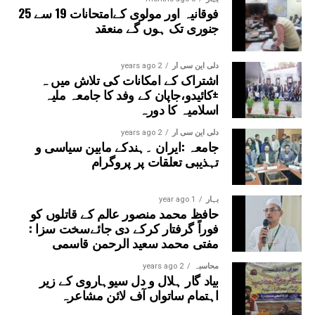
فوقانیہ اور مولوی کےامتحانات 19 سے 25
جنوری تک ہوں گے منعقد
دلی این سی آر
2 years ago
اشتراک کے امکانات کی تلاش میں ہ
±کائیدو،جاپان کے وفد کا جامعہ ملیہ
اسلامیہ کا دورہ
دلی این سی آر
2 years ago
جامعہ :ایران ۔ہندکے مابین سیاسی و
تہذیبی تعلقات پر پروگرام
بہار
1 year ago
حافظ محمد منصور عالم کے قاتلوں کو
فوراً گرفتار کرکے دی جائےسخت سزا :
مفتی محمد سعید الرحمن قاسمی
محاسبہ
2 years ago
بیاد گار ہلال و دل سیوہاروی کے زیر
اہتمام ساتواں آف لائن مشاعرہ