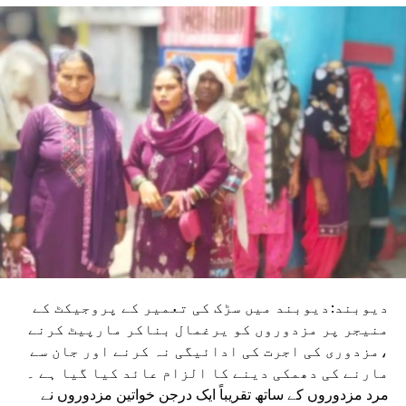
دیوبند:دیوبند میں سڑک کی تعمیر کے پروجیکٹ کے
منیجر پر مزدوروں کو یرغمال بناکر مارپیٹ کرنے
،مزدوری کی اجرت کی ادائیگی نہ کرنے اور جان سے
مارنے کی دھمکی دینے کا الزام عائد کیا گیا ہے ۔
مرد مزدوروں کے ساتھ تقریباً ایک درجن خواتین مزدوروں نے