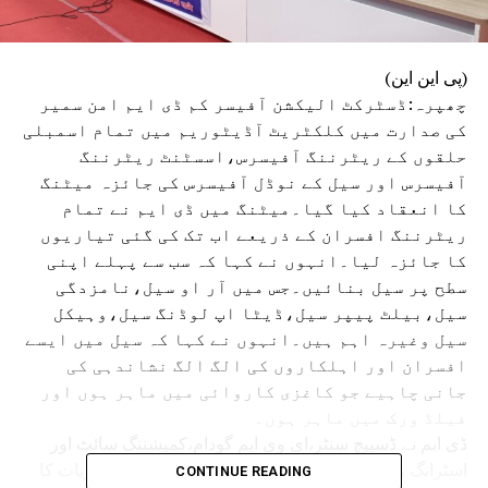
(پی این این)
چھپرہ:ڈسٹرکٹ الیکشن آفیسر کم ڈی ایم امن سمیر
کی صدارت میں کلکٹریٹ آڈیٹوریم میں تمام اسمبلی
حلقوں کے ریٹرننگ آفیسرس،اسسٹنٹ ریٹرننگ
آفیسرس اور سیل کے نوڈل آفیسرس کی جائزہ میٹنگ
کا انعقاد کیا گیا۔میٹنگ میں ڈی ایم نے تمام
ریٹرننگ افسران کے ذریعے اب تک کی گئی تیاریوں
کا جائزہ لیا۔انہوں نے کہا کہ سب سے پہلے اپنی
سطح پر سیل بنائیں۔جس میں آر او سیل،نامزدگی
سیل،بیلٹ پیپر سیل،ڈیٹا اپ لوڈنگ سیل،وہیکل
سیل وغیرہ اہم ہیں۔انہوں نے کہا کہ سیل میں ایسے
افسران اور اہلکاروں کی الگ الگ نشاندہی کی
جانی چاہیے جو کاغزی کاروائی میں ماہر ہوں اور
فیلڈ ورک میں ماہر ہوں۔
ڈی ایم نے ڈسپیچ سنٹر،ای وی ایم گودام،کمیشننگ سائٹ اور
اسٹرانگ روم کے ساتھ کلیکشن سنٹر کا دورہ کر ضروریات کا
CONTINUE READING