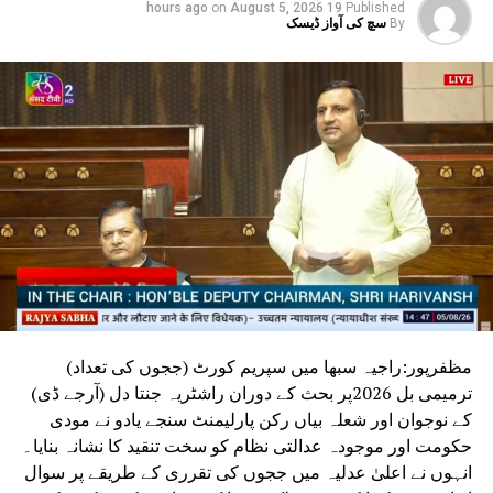
on
August 5, 2026
19 hours ago
Published
والدین برہم
By
سچ کی آواز ڈیسک
مظفرپور:راجیہ سبھا میں سپریم کورٹ (ججوں کی تعداد)
ترمیمی بل 2026پر بحث کے دوران راشٹریہ جنتا دل (آرجے ڈی)
کے نوجوان اور شعلہ بیاں رکن پارلیمنٹ سنجے یادو نے مودی
حکومت اور موجودہ عدالتی نظام کو سخت تنقید کا نشانہ بنایا۔
انہوں نے اعلیٰ عدلیہ میں ججوں کی تقرری کے طریقے پر سوال