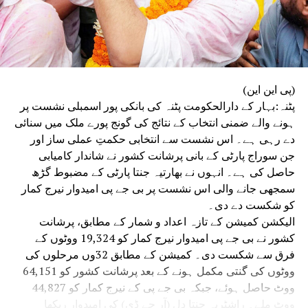
(پی این این)
پٹنہ:بہار کے دارالحکومت پٹنہ کی بانکی پور اسمبلی نشست پر
ہونے والے ضمنی انتخاب کے نتائج کی گونج پورے ملک میں سنائی
دے رہی ہے۔ اس نشست سے انتخابی حکمتِ عملی ساز اور
جن سوراج پارٹی کے بانی پرشانت کشور نے شاندار کامیابی
حاصل کی ہے۔ انہوں نے بھارتیہ جنتا پارٹی کے مضبوط گڑھ
سمجھی جانے والی اس نشست پر بی جے پی امیدوار نیرج کمار
کو شکست دے دی۔
الیکشن کمیشن کے تازہ اعداد و شمار کے مطابق، پرشانت
کشور نے بی جے پی امیدوار نیرج کمار کو 19,324 ووٹوں کے
فرق سے شکست دی۔ کمیشن کے مطابق 32وں مرحلوں کی
ووٹوں کی گنتی مکمل ہونے کے بعد پرشانت کشور کو 64,151
ووٹ حاصل ہوئے، جبکہ بی جے پی کے نیرج کمار کو 44,827
ووٹ ملے۔ راشٹریہ جنتا دل (آر جے ڈی) کی امیدوار ریکھا