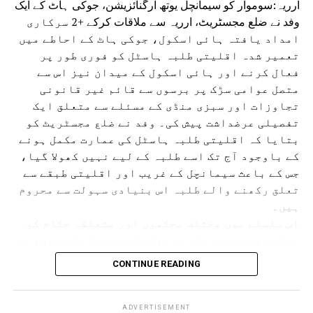
ارریہ:سوموار کو سیمانچل یوتھ آرگنائزیشن، جوکی ہاٹ کے ایک
گا۔
وفد نے ضلع مجسٹریٹ، ارریہ سے ملاقات کرکے +2 سرکاری
امداد یافتہ ہائی اسکول، جوکی ہاٹ کے احاطے میں
تعمیر شدہ اقلیتی طلبہ ہاسٹل کو فوری طور پر
فعال کرنے اور ہائی اسکول کے میدان نیز اس سے
متصل عوامی سڑک پر برسوں سے قائم غیر قانونی
تجاوزات اور سبزی منڈی کے مسئلے سے متعلق ایک
تفصیلی عرضداشت پیش کی۔ وفد نے ضلع مجسٹریٹ کو
بتایا کہ اقلیتی طلبہ ہاسٹل کی عمارت مکمل ہونے
کے باوجود آج تک اسے طلبہ کے لیے نہیں کھولا گیا،
جس کے باعث سیمانچل کے غریب اور اقلیتی طبقے سے
تعلق رکھنے والے طلبہ اس بنیادی سہولت سے محروم
ہیں۔
اس سلسلے میں مختلف محکموں اور متعلقہ حکام کو
پہلے بھی متعدد بار درخواستیں دی جا چکی ہیں، جن
کی تفصیلات بھی ضلع مجسٹریٹ کے سامنے پیش کی
CONTINUE READING
گئیں۔ اس موقع پر وفد نے جوکی ہاٹ ہائی اسکول کے
میدان اور اس سے گزرنے والی عوامی سڑک پر قائم
غیر قانونی سبزی منڈی اور تجاوزات کا معاملہ
ADVERTISEMENT