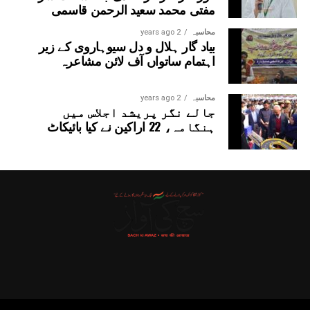
مفتی محمد سعید الرحمن قاسمی
محاسبہ
2 years ago
بیاد گار ہلال و دل سیوہاروی کے زیر
اہتمام ساتواں آف لائن مشاعرہ
محاسبہ
2 years ago
جالے نگر پریشد اجلاس میں
ہنگامہ، 22 اراکین نے کیا بائیکاٹ