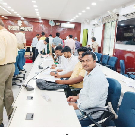
دعویٰ کیا کہ بانکی پور اسمبلی ضمنی انتخاب کے
نتائج نے ریاست کی قیادت میں تبدیلی کے لیے عوام
کی خواہش کو واضح کر دیا ہے۔
انہوں نے بانکی پور ضمنی انتخاب میں جیت کی طرف بڑھتے
ہوئے گنتی مرکز کے باہر نامہ نگاروں سے بات چیت کرتے ہوئے
کہا کہ عوام نے نیشنل ڈیموکریٹک الائنس (این ڈی اے) کو 202
ایم ایل ایز کا مینڈیٹ دیا تھا۔ انہوں نے کہا کہ اب بی جے پی کی
ذمہ داری ہے کہ وہ بہار کی قیادت کسی ایسے شخص کے
سپرد کرے جس کا عکس بے داغ ہو اور جو تعلیم، روزگار اور گڈ
گورننس کو یقینی بنانے کے ساتھ ساتھ ہجرت (مائگریشن) کو
روک سکے۔
مسٹر کشور نے کہا کہ بہار کو ایک ایسے اچھے اور اہل وزیر
اعلیٰ کی ضرورت ہے جو معیاری تعلیم فراہم کرے، روزگار کے
مواقع پیدا کرے اور بہاریوں کے وقار کو بحال کرے۔انہوں نے
کسی متبادل لیڈر کا نام لیے بغیر کہا کہ ان کی مخالفت کسی
فرد یا پارٹی سے نہیں بلکہ’’کمزور قیادت‘‘سے ہے۔ وزیر اعلیٰ
مسٹر چودھری کا نام لیے بغیر ان کی طرف اشارہ کرتے ہوئے
انہوں نے الزام لگایا کہ ان سے لوگ اچھی طرح واقف ہیں اور
اگر ایسی ہی قیادت برقرار رہی تو بہار کی ترقی پر برا اثر پڑے