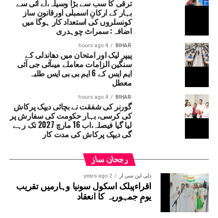
ترقی کا سب سے بڑا وسیلہ،اے آئی سے
کے پیش نظر گروگرام ٹریفک پولیس نے ایک
بہار کے ارکانِ اسمبلی اورقانون ساز
ایڈوائزری جاری کی ہے۔ پولیس انتظامیہ نے
کونسلروں کی استعداد کار ہوگا میں
پرائیویٹ کمپنیوں، کارپوریٹ دفاتر اور آئی ٹی
اضافہ: سمراٹ چوہدری
ہاؤسز سے اپیل کی ہے کہ وہ حفاظتی وجوہات کی بنا
4 hours ago
BIHAR
پر اپنے ملازمین کو آج گھر سے کام کرنے دیں۔
پیپر لیک اور امتحان میں دھاندلی کے
شہریوں سے بھی اپیل کی گئی ہے کہ وہ صرف ضروری
سنگین الزامات معاملے میںآئی جی آئی
ایم ایس کے 6 ایم بی بی ایس طلبہ
کاموں کے لیے گھروں سے نکلیں۔گروگرام کی
معطل
میونسپل کارپوریشن اور گروگرام میٹروپولیٹن
ڈیولپمنٹ اتھارٹی (جی ایم ڈی اے) کی ٹیموں کو
4 hours ago
BIHAR
گورنر کی شفقت نے بچائی دیپک پرکاش
صورتحال پر قابو پانے کے لیے الرٹ پر رکھا گیا
کی کرسی، بہار حکومت کی سفارش پر
ہے۔ متاثرہ علاقوں اور انڈر پاسز سے پانی نکالنے
لیا گیا فیصلہ،اب 16 مارچ 2027 تک رہے
گی دیپک پرکاش کی مدت کار
کے لیے ہیوی ڈیوٹی پمپ استعمال کیے جا رہے ہیں۔
حکام کا کہنا ہے کہ پانی کی نکاسی میں مدد کے لیے
تمام نکاسی آب کے مقامات پر اہلکار تعینات کیے
رجحان ساز
گئے ہیں۔
دلی این سی آر
2 years ago
اقراءپبلک اسکول سونیا وہارمیں تقریب
یومِ جمہوریہ کا انعقاد