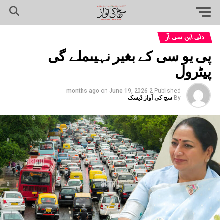
دلی این سی آر
پی یو سی کے بغیر نہیںملے گی
پیٹرول
on
June 19, 2026
2 months ago
Published
By
سچ کی آواز ڈیسک