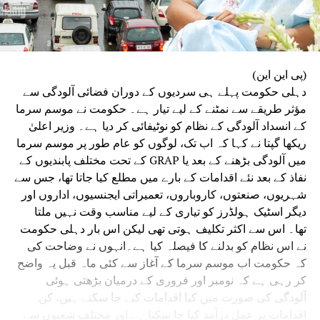
(پی این این)
دہلی حکومت پہلے ہی سردیوں کے دوران فضائی آلودگی سے
مؤثر طریقے سے نمٹنے کے لیے تیار ہے۔ حکومت نے موسم سرما
کے انسداد آلودگی کے نظام کو نوٹیفائی کر دیا ہے۔ وزیر اعلیٰ
ریکھا گپتا نے کہا کہ اب تک، لوگوں کو عام طور پر موسم سرما
میں آلودگی بڑھنے کے بعد یا GRAP کے تحت مختلف پابندیوں کے
نفاذ کے بعد نئے اقدامات کے بارے میں مطلع کیا جاتا تھا، جس سے
شہریوں، صنعتوں، کاروباروں، تعمیراتی ایجنسیوں، اداروں اور
دیگر اسٹیک ہولڈرز کو تیاری کے لیے مناسب وقت نہیں ملتا
تھا۔ اس سے اکثر تکلیف ہوتی تھی لیکن اس بار دہلی حکومت
نے اس نظام کو بدلنے کا فیصلہ کیا ہے۔انہوں نے وضاحت کی
کہ حکومت اب موسم سرما کے آغاز سے کئی ماہ قبل یہ واضح
کر رہی ہے کہ نومبر اور فروری کے درمیان بڑھتی ہوئی
آلودگی کی صورت میں کیا اقدامات کیے جا سکتے ہیں، کن
اقدامات پر عمل درآمد کیا جا سکتا ہے اور مختلف شعبوں سے