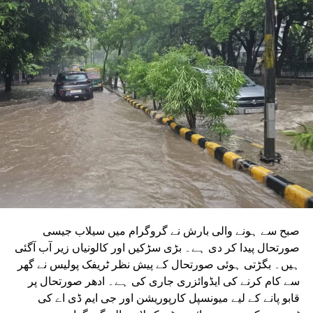
دونوں راستوں پر کام شروع کرنے کے لیے تقریباً چھ ماہ قبل
ٹینڈر جاری کیا تھا۔ ٹینڈر کی آخری تاریخ میں دو بار توسیع کی
گئی۔ اب اس عمل کے لیے ایجنسی کا انتخاب کر لیا گیا ہے۔این
ایم آر سی کے عہدیداروں نے بتایا کہ دونوں راستوں پر کام
شروع کرنے کے لئے ایل این ٹی نامی ایجنسی کا انتخاب کیا گیا
ہے۔ یہ ایجنسی دونوں راستوں پر تعمیراتی کام کرے گی۔
دونوں راستوں پر سول کام کے لیے منتخب کردہ ایجنسی لارسن
اینڈ ٹوبرو (L&T) ہے۔ سول ورک کی تخمینہ لاگت 1,200 کروڑ
ہے۔اس لائن پر آٹھ اسٹیشن بنائے جائیں گے۔ ان میں
سیکٹر-38A بوٹینیکل گارڈن، سیکٹر-44، نوئیڈا آفس، سیکٹر-96،
سیکٹر-97، سیکٹر-105، سیکٹر-108، سیکٹر-93، اور پنچشیل
بوائز انٹر کالج شامل ہوں گے۔
صبح سے ہونے والی بارش نے گروگرام میں سیلاب جیسی
صورتحال پیدا کر دی ہے۔ بڑی سڑکیں اور کالونیاں زیر آب آگئی
ہیں۔ بگڑتی ہوئی صورتحال کے پیش نظر ٹریفک پولیس نے گھر
سے کام کرنے کی ایڈوائزری جاری کی ہے۔ ادھر صورتحال پر
قابو پانے کے لیے میونسپل کارپوریشن اور جی ایم ڈی اے کی