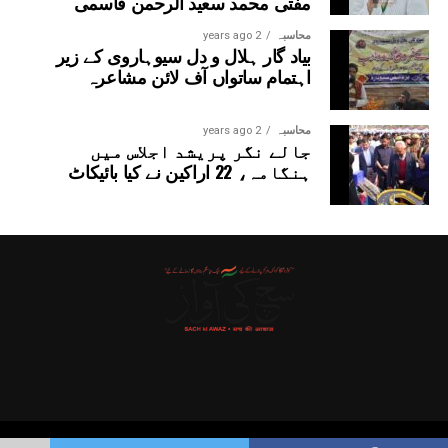
مفتی محمد سعید الرحمن قاسمی
محاسبہ
2 years ago
بیاد گار ہلال و دل سیوہاروی کے زیر
اہتمام ساتواں آف لائن مشاعرہ
محاسبہ
2 years ago
جالے نگر پریشد اجلاس میں
ہنگامہ، 22 اراکین نے کیا بائیکاٹ