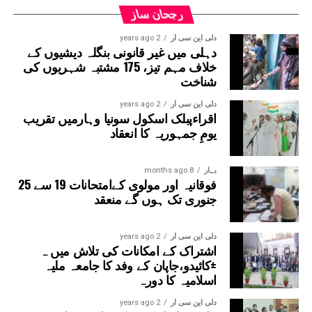
قانون ساز پارٹی کے چیف وہپ سنجیو جھا کی قیادت میں،
رجحان ساز
پارٹی کے اراکین اسمبلی نے ORS پیکٹوں کے ہار پہنائے اور
دلی این سی آر
2 years ago
حکومت کے خلاف نعرے لگائے۔
دہلی میں غیر قانونی بنگلہ دیشیوں کے
خلاف مہم تیز، 175 مشتبہ شہریوں کی
شناخت
دلی این سی آر
2 years ago
اقراءپبلک اسکول سونیا وہارمیں تقریب
یومِ جمہوریہ کا انعقاد
بہار
8 months ago
فوقانیہ اور مولوی کےامتحانات 19 سے 25
جنوری تک ہوں گے منعقد
دلی این سی آر
2 years ago
اشتراک کے امکانات کی تلاش میں ہ
±کائیدو،جاپان کے وفد کا جامعہ ملیہ
اسلامیہ کا دورہ
دلی این سی آر
2 years ago