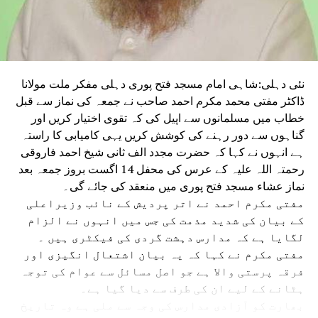
انہوں نے تقسیم کی گئی کل سبسڈی کا 95 فیصد سے زیادہ
وصول کیا۔
دہلی کے مختلف علاقوں سے خواتین جو اسمبلی
پہنچیں، انہوں نے وزیر اعلیٰ ریکھا گپتا کو
راکھی باندھی اور لکشمی یوجنا کے لیے ان کا
نئی دہلی:شاہی امام مسجد فتح پوری دہلی مفکر ملت مولانا
شکریہ ادا کیا۔ خواتین کا کہنا تھا کہ حکومت نے
ڈاکٹر مفتی محمد مکرم احمد صاحب نے جمعہ کی نماز سے قبل
ان کی توقعات اور ضروریات کو ترجیح دیتے ہوئے
خطاب میں مسلمانوں سے اپیل کی کہ تقوی اختیار کریں اور
انہیں اعتماد کی ایک نئی بنیاد فراہم کی ہے۔ اس
گناہوں سے دور رہنے کی کوشش کریں یہی کامیابی کا راستہ
موقع پر وزیراعلیٰ نے کہا کہ ہر بہن اور بیٹی کی
ہے انہوں نے کہا کہ حضرت مجدد الف ثانی شیخ احمد فاروقی
عزت، تحفظ اور بااختیار بنانا حکومت کی اولین
رحمتہ اللہ علیہ کے عرس کی محفل 14 اگست بروز جمعہ بعد
ترجیح ہے۔ ریکھا گپتا نے پیار سے خواتین کو
نماز عشاء مسجد فتح پوری میں منعقد کی جائے گی۔
مبارکباد دیتے ہوئے کہا کہ ان کی طرف سے باندھی
مفتی مکرم احمد نے اتر پردیش کے نائب وزیراعلی
گئی راکھی صرف ایک مقدس دھاگہ نہیں ہے بلکہ یہ
کے بیان کی شدید مذمت کی جس میں انہوں نے الزام
اعتماد، قربت اور ذمہ داری کی علامت ہے۔
لگایا ہے کہ مدارس دہشت گردی کی فیکٹری ہیں ۔
دہلی کے وزیر ماحولیات منجندر سنگھ سرسا نے کہا
مفتی مکرم نے کہا کہ یہ بیان اشتعال انگیزی اور
کہ اپوزیشن دہلی لکشمی یوجنا اور تعلیم کے شعبے
فرقہ پرستی والا ہے جو اصل مسائل سے عوام کی توجہ
میں تاریخی فیصلوں سے پریشان ہے۔ سرسا نے کہا کہ
ہٹانے کے لیے ان کی طرف سے دیا گیا ہے۔
اسمبلی جمہوریت کا پلیٹ فارم ہے اور اپوزیشن کو
بھارت کو آزادی مدارس کی وجہ سے ملی ہے وہ تاریخ
ہنگامہ کرنے کے بجائے مفاد عامہ کے مسائل پر بات