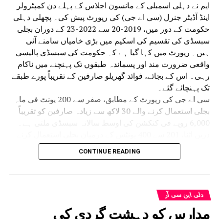
ایم نے دہلی اسمبلی کے مانسون اجلاس کے پہلے دن کمپٹرولر
اینڈ آڈیٹر جنرل (سی اے جی) کی رپورٹ پیش کی۔ پچھلی دہلی
حکومت کے دور میں، 2019-20 سے 2022-23 کے دوران بجلی
سبسڈی کی تقسیم کی اسکیم میں بڑی خامیاں سامنے آئی
ہیں۔ رپورٹ میں کہا گیا ہے کہ حکومت کی سبسڈی پالیسی
واقعی ضرورت مند اور پسماندہ طبقوں تک پہنچنے میں ناکام
رہی۔ اس کے بجائے، فوائد گھریلو صارفین کے تقریباً پورے طبقے
تک پہنچائے گئے۔
سی اے جی کی رپورٹ کے مطابق، صفر سے 200 یونٹ فی ماہ
بجلی استعمال کرنے والے 30 لاکھ سے زیادہ صارفین کو تقریباً
6,000 روپے فی کنکشن کی اوسط سالانہ سبسڈی ملتی ہے۔
دریں اثنا، 201 سے 400 یونٹس کے درمیان بجلی استعمال کرنے
والے تقریباً 16.60 لاکھ صارفین کو فی کنکشن10,000 سے زیادہ
CONTINUE READING
کی اوسط سبسڈی ملتی ہے، جو پچھلے زمرے کے مقابلے میں
تقریباً 70 فیصد زیادہ ہے۔ رپورٹ میں یہ بھی انکشاف کیا گیا
ہے کہ مسلسل بلنگ سائیکلوں کے لیے بجلی کی کھپت صفر
ہونے کے باوجود بہت سے صارفین نے سبسڈی حاصل کی۔
دلی این سی آر
2019 اور 2023 کے درمیان ان غیر فعال گھریلو رابطوں کو کل
مدارس کو دہشت گردی کی
42.26 کروڑ روپے کی سبسڈی فراہم کی گئی۔