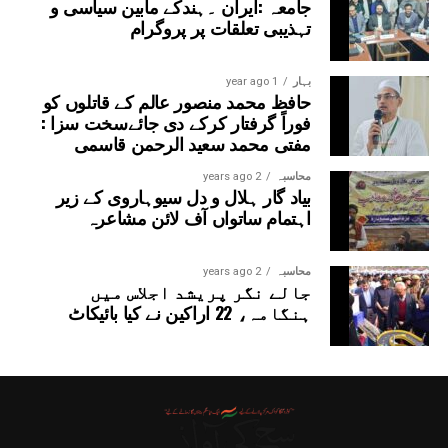
جامعہ :ایران ۔ہندکے مابین سیاسی و
تہذیبی تعلقات پر پروگرام
بہار
1 year ago
حافظ محمد منصور عالم کے قاتلوں کو
فوراً گرفتار کرکے دی جائےسخت سزا :
مفتی محمد سعید الرحمن قاسمی
محاسبہ
2 years ago
بیاد گار ہلال و دل سیوہاروی کے زیر
اہتمام ساتواں آف لائن مشاعرہ
محاسبہ
2 years ago
جالے نگر پریشد اجلاس میں
ہنگامہ، 22 اراکین نے کیا بائیکاٹ