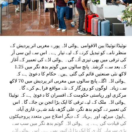
نوئیڈا:نوئیڈا بین الاقوامی ہوائی اڈہ پورے مغربی اتر پردیش کے
منظر نامے کو تبدیل کرنے کے لیے تیار ہے۔ اس سے این سی آر
کی ترقی میں بھی تیزی آئے گی۔ ہوائی اڈے کی تعمیر کے آغاز
کے بعد سے، گزشتہ پانچ سالوں میں گوتم بدھ نگر میں 1.25
لاکھ نئی صنعتیں قائم کی گئی ہیں۔ حکام کا دعویٰ ہے کہ
ہوائی اڈہ اگلے پانچ سالوں میں مغربی اتر پردیش میں 70 لاکھ
سے زیادہ لوگوں کو روزگار کے نئے مواقع فراہم کرے گا۔
مرکزی اور ریاستی حکومت کے افسران کا دعویٰ ہے کہ نوئیڈا
ہوائی اڈہ ملک کے لیے ترقی کا ایک بڑا انجن بن جائے گا۔ اس
کی تعمیر نے گوتم بدھ نگر، علی گڑھ، بلند شہر، غازی آباد،
ہاپوڑ، میرٹھ، اور ہریانہ کے دیگر اضلاع میں متعدد پروجیکٹوں
کی قیادت کی ہے۔ یہ ہوائی اڈہ گوتم بدھ نگر میں سب سے
بڑی سرمایہ کاری کا ایک بڑا ڈرائیور بھی ہے۔ اس ہوائی اڈے