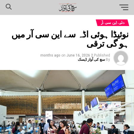
دلی این سی آر
نوئیڈا ہوئی اڈہ سے این سی آر میں
ہو گی ترقی
on
June 16, 2026
2 months ago
Published
By
سچ کی آواز ڈیسک