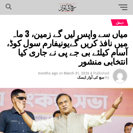
دیش
میاں سے واپس لیں گے زمین، 3 ماہ
میں نافذ کریں گےیونیفارم سول کوڈ،
آسام کیلئے بی جے پی نے جاری کیا
انتخابی منشور
on
March 31, 2026
4 months ago
Published
By
سچ کی آواز ڈیسک