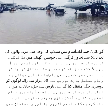
انڈیا (اے ایس آئی) کے کئی دہائیوں پرانے اس حکم کو بھی
منسوخ کر دیا تھا، جس کے تحت مسلم برادری کو اس مقام پر
جمعہ کی نماز ادا کرنے کی اجازت حاصل تھی۔
گوہاٹی/احمد آباد:آسام میں سیلاب کی وجہ سے مرنے والوں کی
تعداد 61 سے تجاوز کرگئی ہے۔چوبیس گھنٹے میں 15 لوگوں
کی موت کی خبریں ہیں۔ ریاست کے بارہ اضلاع زیر آب
ہیں۔8 لاکھ سے زائد کو دوسری جگہ منتقل کرایا گیا
ہے۔ادھر گجرات میں بھی بارش نے تباہی مچائی ہے۔
وہاں مسلسل بارش ہورہی ہے۔ 50 ہزار سے زائد لوگوں کو
دوسری جگہ منتقل کیا گیا ہے۔بارش سے جڑے حادثات میں 8
لوگوں کی موت کی خبریں ہین۔ احمد آباد میں تمام
اسکول ، کالج، آنگن باڑی ودیگر تعلیمی ادارے
بند کردیے گئے۔ادھر اترپردیش اور راجستھان میں