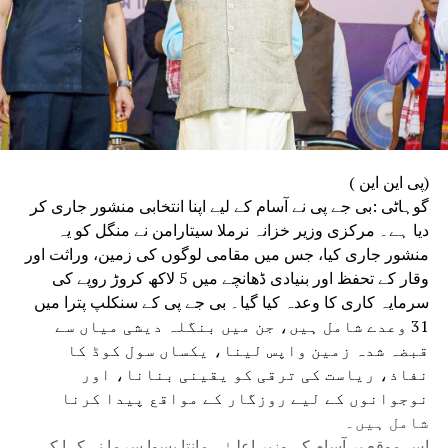
(پی این این )
گوہاٹی :بی جے پی نے آسام کے لیے اپنا انتخابی منشور جاری کر
دیا ہے۔ مرکزی وزیر خزانہ نرملا سیتارامن نے منگل کو یہ
منشور جاری کیا، جس میں مقامی لوگوں کی زمین، وراثت اور
وقار کے تحفظ اور بنیادی ڈھانچے میں 5 لاکھ کروڑ روپے کی
سرمایہ کاری کا وعدہ کیا گیا۔ بی جے پی کے سنکلپ پترا میں
31 وعدے شامل ہیں، جن میں بنگلہ دیشی میاں سے
قبضہ شدہ زمین واپس لینا، یکساں سول کوڈ کا
نفاذ، ریاست کی ترقی کو یقینی بنانا، اور
نوجوانوں کے لیے روزگار کے مواقع پیدا کرنا
شامل ہیں۔
اس موقع پر آسام کے وزیر اعلیٰ ہمانتا بسوا سرما نے کہا کہ