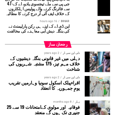
جی پی سے ملے تیجسوی یادو، اے کے-47
سے فائرنگ کرنے والے پولیس اہلکاروں
کے خلاف ایف آئی آر درج کرنے کا مطالبہ
16 hours ago
BIHAR
این ڈی اے کے اپنے ہی رکن پارلیمنٹ نے
کی بنگلہ دیش آبی معاہدے کی مخالفت
رجحان ساز
دلی این سی آر
2 years ago
دہلی میں غیر قانونی بنگلہ دیشیوں کے
خلاف مہم تیز، 175 مشتبہ شہریوں کی
شناخت
دلی این سی آر
2 years ago
اقراءپبلک اسکول سونیا وہارمیں تقریب
یومِ جمہوریہ کا انعقاد
بہار
8 months ago
فوقانیہ اور مولوی کےامتحانات 19 سے 25
جنوری تک ہوں گے منعقد