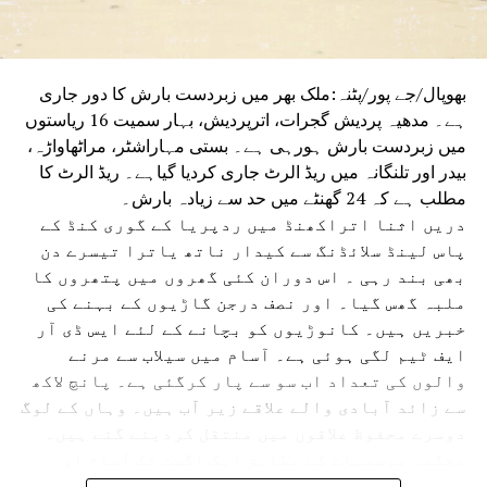
بھوپال/جے پور/پٹنہ:ملک بھر میں زبردست بارش کا دور جاری
ہے۔ مدھیہ پردیش گجرات، اترپردیش، بہار سمیت 16 ریاستوں
میں زبردست بارش ہورہی ہے۔ بستی مہاراشٹر، مراٹھاواڑہ،
بیدر اور تلنگانہ میں ریڈ الرٹ جاری کردیا گیاہے۔ ریڈ الرٹ کا
مطلب ہے کہ 24 گھنٹے میں حد سے زیادہ بارش۔
دریں اثنا اتراکھنڈ میں ردپریا کے گوری کنڈ کے
پاس لینڈ سلائڈنگ سے کیدار ناتھ یاترا تیسرے دن
بھی بند رہی ۔ اس دوران کئی گھروں میں پتھروں کا
ملبہ گھس گیا۔ اور نصف درجن گاڑیوں کے بہنے کی
خبریں ہیں۔ کانوڑیوں کو بچانے کے لئے ایس ڈی آر
ایف ٹیم لگی ہوئی ہے۔ آسام میں سیلاب سے مرنے
والوں کی تعداد اب سو سے پار کرگئی ہے۔ پانچ لاکھ
سے زائد آبادی والے علاقے زیر آب ہیں۔ وہاں کے لوگ
دوسرے محفوظ علاقوں میں منتقل کردیئے گئے ہیں۔
محکمہ موسمیات کے مطابق ایک اگست تک آسام اور
دوسری ریاستوں میں بھاری بارش اور بجلی گرنے کے