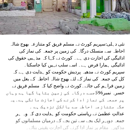
نئی دہلی:سپریم کورٹ نے مسلم فریق کو متنازعہ بھوج شالہ
احاطہ سے منسلک درگاہ کی زمین پر جمعہ کی نماز کی
ادائیگی کی اجازت دی ہے۔ کورٹ نے کہا کہ مذہبی حقوق کی
ادائیگی ہمارا فرض ہے۔ اسے سلب نہیں کیا جاسکتا۔
سپریم کورٹ نے مدھیہ پردیش حکومت کو ہدایت دی ہے کہ
کل کی جمعہ کی نماز کے لئے بھوج شالہ احاطہ کے بغل میں
زمین فراہم کی جائے۔کورٹ نے واضح کیا کہ مسلم فریق نے
خسرہ نمبر596جسے درگاہ کی زمین بتایا گیا ہے وہاں
پر جمعہ کی نماز ادا کرنے کی اجازت مانگی ہے۔یہ
جگہ متنازعہ احاطہ سے بالکل نزدیک ہے ۔
عدالتِ عظمیٰ نے ریاستی حکومت کو ہدایت دی کہ وہ ہر
جمعہ دوپہر ایک بجے سے تین بجے کے درمیان مسلمانوں کو
مذکورہ مقام پر نماز ادا کرنے کی اجازت یقینی بنائے۔