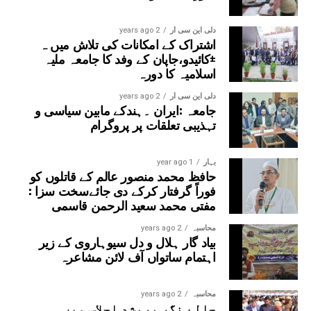
دلی این سی آر
2 years ago
اشتراک کے امکانات کی تلاش میں ہ
±کائیدو،جاپان کے وفد کا جامعہ ملیہ
اسلامیہ کا دورہ
دلی این سی آر
2 years ago
جامعہ :ایران ۔ہندکے مابین سیاسی و
تہذیبی تعلقات پر پروگرام
بہار
1 year ago
حافظ محمد منصور عالم کے قاتلوں کو
فوراً گرفتار کرکے دی جائےسخت سزا :
مفتی محمد سعید الرحمن قاسمی
محاسبہ
2 years ago
بیاد گار ہلال و دل سیوہاروی کے زیر
اہتمام ساتواں آف لائن مشاعرہ
محاسبہ
2 years ago
جالے نگر پریشد اجلاس میں