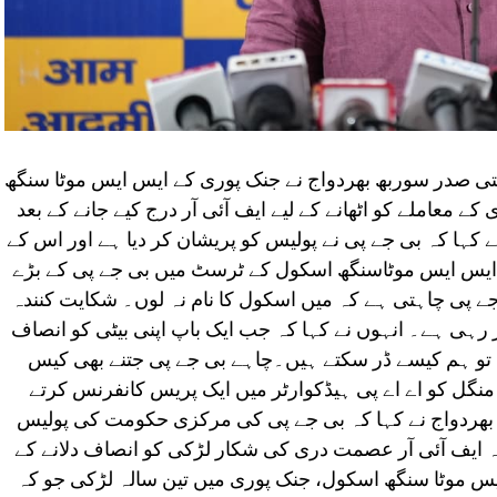
ستی صدر سوربھ بھردواج نے جنک پوری کے ایس ایس موٹا سنگھ
عاملے کو اٹھانے کے لیے ایف آئی آر درج کیے جانے کے بعد
 کہا کہ بی جے پی نے پولیس کو پریشان کر دیا ہے اور اس کے
کہ ایس ایس موٹاسنگھ اسکول کے ٹرسٹ میں بی جے پی کے بڑے
ے پی چاہتی ہے کہ میں اسکول کا نام نہ لوں۔ شکایت کنندہ
 رہی ہے۔ انہوں نے کہا کہ جب ایک باپ اپنی بیٹی کو انصاف
تا تو ہم کیسے ڈر سکتے ہیں۔چاہے بی جے پی جتنے بھی کیس
 منگل کو اے اے پی ہیڈکوارٹر میں ایک پریس کانفرنس کرتے
 بھردواج نے کہا کہ بی جے پی کی مرکزی حکومت کی پولیس
یہ ایف آئی آر عصمت دری کی شکار لڑکی کو انصاف دلانے کے
 ایس موٹا سنگھ اسکول، جنک پوری میں تین سالہ لڑکی جو کہ