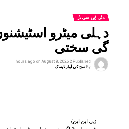
دلی این سی آر
گی سختی
on
August 8, 2026
2 hours ago
Published
By
سچ کی آواز ڈیسک
(پی این این)
نئی دہلی :9 اگست سے دہلی میٹرو اسٹی