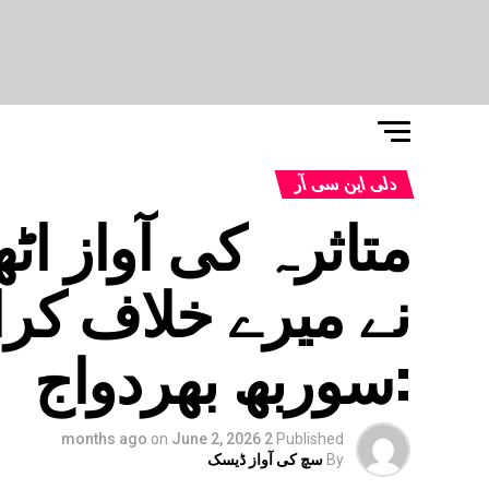
دلی این سی آر
متاثرہ کی آواز ا
نے میرے خلاف کرائ
:سوربھ بھردواج
on
June 2, 2026
2 months ago
Published
By
سچ کی آواز ڈیسک