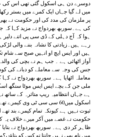
دوسرے دن ہی اسکول گئی تھی اس کی عص
میں لے گیا جہاں ایک کمرے میں بستر رکھا
پر ملزمان کی مدد کی اور حکومت نے بھی
کی ہے۔سوربھ بھردواج نے مزید کہا کہ جب
ہوا کہ آج دہلی کے ڈی سی پی اتنے دلیر 
رہے ہیں۔زیادتی کا نشانہ بننے والی لڑ
ہیں اور ایس ایچ او انہیں صبح سے شام ت
آواز اٹھائی ہے ۔ جب ہم نے بچی کی وال
جس کی وجہ سے معاملے کو دبانے کی کوش
معاملہ اٹھایا ہے۔ سوربھ بھردواج نے کہا 
ملی جن کے بچے ایس ایس موٹا سنگھ اسکو
ہے جہاں انتظامیہ ریپ متاثرہ کے ساتھ نہ
ثبوت نہیں ہے کیونکہ تمام کیمرے بند ت
حکومت نے غصے میں آکر میرے خلاف یہ کہ
ظاہر کر دی ہے۔ سوربھ بھردواج نے بتایا 
میں نام بھی نہیں جانتا تو کس کو بتاؤں؟