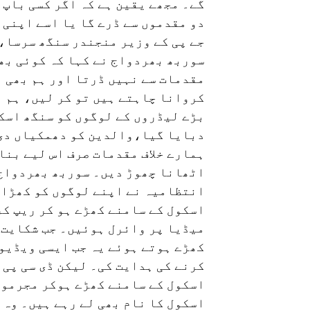
گے۔ مجھے یقین ہے کہ اگر کسی باپ 
دو مقدموں سے ڈرے گا یا اسے اپنی 
جے پی کے وزیر منجندر سنگھ سرسا، 
سوربھ بھردواج نے کہا کہ کوئی بھی
مقدمات سے نہیں ڈرتا اور ہم بھی ن
کروانا چاہتے ہیں تو کر لیں، ہم ہر
بڑے لیڈروں کے لوگوں کو سنگھ اسکو
دبایا گیا،والدین کو دھمکیاں دی 
ہمارے خلاف مقدمات صرف اس لیے بنا
اٹھانا چھوڑ دیں۔ سوربھ بھردواج 
انتظامیہ نے اپنے لوگوں کو کھڑا ک
اسکول کے سامنے کھڑے ہو کر ریپ ک
میڈیا پر وائرل ہوئیں۔ جب شکایت 
کھڑے ہوتے ہوئے یہ جب ایسی ویڈیو
کرنے کی ہدایت کی۔ لیکن ڈی سی پی ک
اسکول کے سامنے کھڑے ہوکر مجرموں
اسکول کا نام بھی لے رہے ہیں۔ وہ ی