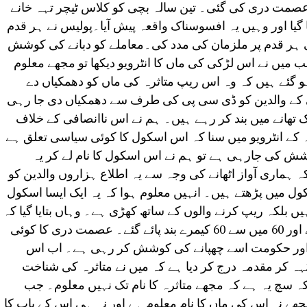
مت دری کی گئی۔ تین سالہ بچی کو کلاس ٹیچر تہہ خانے
 گیا اور وہیں یہ افسوسناک واقعہ پیش آیا۔پولیس نے ہر قدم
 ہر قدم پر ملزمان کی مدد کی۔معاملے کو دبانے کی کوشش
 میں نے اس لڑکی کی ماں کا انٹرویو دیکھا تو مجھے معلوم
ہو گئے ہیں کہ وہ اس ریپ متاثرہ کی ماں کو دھمکیاں دے
کی کے والدین کو ڈی سی پی کی طرف سے دھمکیاں دی جا رہی
ک تھانے میں بند کر رہے ہیں۔ ہم نے اس ناانصافی کے خلاف
دہ کے انٹرویو میں سنا کہ اس اسکول کا کوئی سیاسی تعلق ہے
ش کی جارہی ہے تو ہم نے اس اسکول کا نام لے کر یہ
کہ ہماری آواز اٹھانے کی وجہ سے یہ اطلاع ہزاروں والدین کو
ل میں پڑھتے ہیں۔ انہیں معلوم ہوا کہ یہ ایک ایسا اسکول
یں بلکہ ریپ کرنے والوں کے ساتھ کھڑی ہے۔ وہاں بتایا گیا کہ
اسکول میں60 سی سی ٹی وی کیمرے تھے اور 60 میں سے 60 کیمرے بند پائے گئے۔ عصمت دری کا کوئی
ھے اور حکومت اسے چھپانے کی کوشش کر رہی ہے۔ اب اس
ہ کر مقدمہ درج کر دیا ہے کہ میں نے متاثرہ کی شناخت
کہ سچ یہ ہے کہ مجھے متاثرہ کا نام تک نہیں معلوم۔ جب
مجھے نہ اس کی ماں کا نام معلوم ہے اور نہ ہی اس کے باپ کا