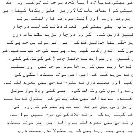
کی بیٹی کے ساتھ ایسا کچھ ہو جائے تو کیا وہ ایک
بیٹی کو انصاف ملے گا؟وزیر اعلیٰ ریکھا گپتا، بی
پرویش ورما اور آشیش سود کا نام لیتے ہوئے
 باپ اپنی بیٹی کو انصاف دلانے کے لیے دو چار
ہیں ڈریں گے۔ اگر وہ دو چار مزید مقدمات درج
 جگہ پتا چلائیں گے کہ ایس ایس موٹابی جے پی کے
ل کے اندر رکھا گیا ہے۔ پولیس کی جانب سے کیس کو
گئیں اور شواہد سے چھیڑ چھاڑ کی کوشش کی گئی۔
ئے جا رہے ہیں کہ ہم خاموش ہو جائیں اور مسئلہ
نے مزید کہا کہ ایس ایس موٹا سنگھ اسکول کی
یا اور عصمت دری کے ملزم کے حق میں نعرے لگائے۔
رنے والوں کی وکالت کی۔ ایسی کئی ویڈیوز سوشل
کنندہ نے عدالت میں شکایت کی کہ اسکول کے سامنے
ز بن رہی ہیں تو عدالت نے پولیس کو کارروائی
ا کہنا ہے کہ اس کے خلاف کوئی جرم نہیں ہوا ہے۔
 کے حق میں نعرے لگانے والے ایس ایس موٹا سنگھ
ہ بھی بتا رہے ہیں کہ یہ سکولاندر عصمت دری