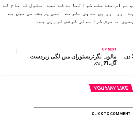
ہم اس معاملے کو اٹھانے کے لیے اسکول کا نام لے
ے اور اور بی جے پی حکومت اتنی پریشانی میں ہے
ہمیں خاموش کرانے کی کوشش کررہی ہے۔
UP NEXT
دہلی میں پینے کے پانی کا بحران ،3 دن
مالویہ نگر:ریستوران میں لگی زبردست
آگ،21ہلاک
YOU MAY LIKE
CLICK TO COMMENT