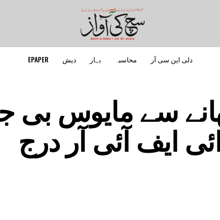
دلی این سی آر
محاسبہ
بہار
دیش
EPAPER
ٹھانے سے مایوس بی ج
ی ایف آئی آر درج