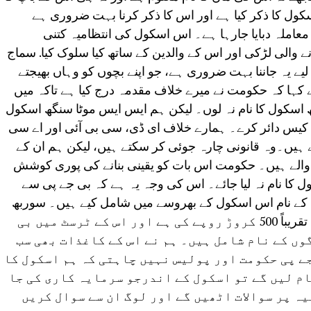
ول کا ذکر کیا ہے اور اس کا ذکر کرنا بہت ضروری ہے
املہ دبایا جارہا ہے۔ اس اسکول کی انتظامیہ کتنی
نے والی لڑکی اور اس کے والدین کے ساتھ کیا سلوک کیا. سماج
لیے یہ جاننا بہت ضروری ہے، جو اپنے بچوں کو وہاں بھیجتے
 کہا کہ حکومت نے میرے خلاف مقدمہ درج کیا ہے تاکہ میں
 اسکول کا نام نہ لوں۔ لیکن ہم ایس ایس موٹا سنگھ اسکول
ے چاہے کیس دائر کرے۔ ہمارے خلاف ای ڈی، سی بی آئی اور اے سی
ے ہیں۔وہ قانونی چارہ جوئی کر سکتے ہیں، لیکن ہم ان کے
الے ہیں۔ حکومت اس بات کو یقینی بنانے کی پوری کوشش
کا نام نہ لیا جائے۔ اس کی وجہ یہ ہے کہ بی جے پی سے
ں کے نام اس اسکول کے بھروسے میں شامل کیے ہیں۔ سوربھ
بھردواج نے کہا کہ اس اسکول کی جائیداد تقریباً 500 کروڑ روپے کی ہے اور اس کے ٹرسٹ میں بی
وں کے نام شامل ہیں۔ ہم نے اس کے کاغذات بھی سب
ے پی حکومت اور پولیس نہیں چاہتی کہ ہم اسکول کا
ام لیں گے تو اسکول کے اندرجو سرمایہ کاری کی جا
ہ پر سوالات اٹھیں گے اور لوگ ان سے سوال کریں