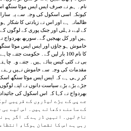
نام۔ ہم نے صرف ایس ایس موٹا سنگھ اسک
کیونکہ اسی اسکول کی وجہ سے یہ سارا مع
ظالمانہ ہے اور اس نے زیادتی کا شکار ہو
کے لیے، دہلی اور جنک پوری کے لوگوں کے 
ہیں اور کل بھیجیں گے۔سوربھ بھردواج نے
خاموش ہو جاؤں اور ایس ایس موٹا سنگھ
کا نام 100 بار لیں گے۔ حکومت جتن
بی نے کئی کیس بنائے ہیں۔ جتنے وہ چاہت
مقدمات کی وجہ سے خاموش نہیں رہنے و
کر رہی ہے کہ ایس ایس موٹا سنگھ اسکول 
جڑے بڑے بڑے سیاست دانوں نے اپنے لوگو
جے پی کے بڑے لیڈروں کے قریبی لوگ
کے سامنے دکھائے ہیں۔ اس لیے بی ج
نام لیں۔ انہیں ڈر ہے کہ اگر ہم ن
رہی ہے اس کا نقصان ہوگا، انتظامی