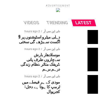
ADVERTISEMENT
VIDEOS
TRENDING
LATEST
دلی این سی آر
2 hours ago
دہلی میٹرو اسٹیشنوں پر 9
اگست سےبڑھے گی سختی
دلی این سی آر
2 hours ago
موسلادھار بارش
سےچاروں طرف پانی
،ٹریفک متاثر ،نظام زندگی
درہم برہم
دلی این سی آر
2 hours ago
مودی کے ہر فیصلے میں
ٹرمپ کا ہوتا ہے دخل:
کجریوال