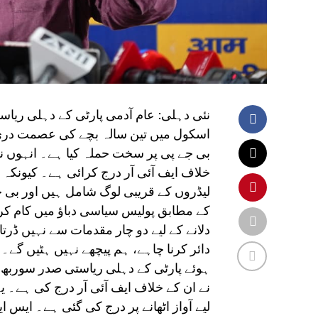
نئی دہلی: عام آدمی پارٹی کے دہلی ریا
اسکول میں تین سالہ بچے کی عصمت دری کے م
بی جے پی پر سخت حملہ کیا ہے۔ انہوں نے
خلاف ایف آئی آر درج کرائی ہے۔ کیون
لیڈروں کے قریبی لوگ شامل ہیں اور بی ج
کے مطابق پولیس سیاسی دباؤ میں کام کر
دلانے کے لیے دو چار مقدمات سے نہیں ڈر
دائر کرنا چاہے، ہم پیچھے نہیں ہٹیں گے۔
ہوئے پارٹی کے دہلی ریاستی صدر سوربھ
نے ان کے خلاف ایف آئی آر درج کی ہے۔ 
لیے آواز اٹھانے پر درج کی گئی ہے۔ ایس