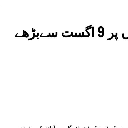
دہلی میٹرو اسٹیشنوں پر 9 اگست سےبڑھے
شنوں پر سیکورٹی چیک بڑھ جائے گا۔ یوم آزادی کے پیش نظر