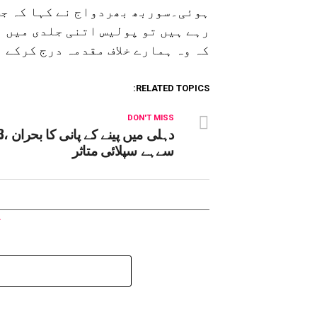
ہوئی۔سوربھ بھردواج نے کہا کہ جب 
رہے ہیں تو پولیس اتنی جلدی میں ہ
کہ وہ ہمارے خلاف مقدمہ درج کرکے 
RELATED TOPICS:
DON'T MISS
سےہے سپلائی متاثر