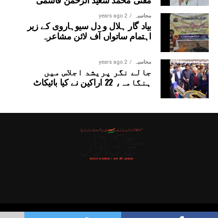
محاسبہ
2 years ago
بیاد گار ہلال و دل سیوہاروی کے زیر
اہتمام ساتواں آف لائن مشاعرہ
محاسبہ
2 years ago
جالے نگر پریشد اجلاس میں
ہنگامہ، 22 اراکین نے کیا بائیکاٹ
Copyright © 2025 Probitas News Network