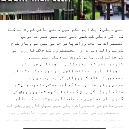
نئی دہلی :ایک اہم حکم میں دہلی ہائی کورٹ نے کہا
کہ اگر دہلی کے کسی بھی حصے میں غیر قانونی
تعمیرات یا تجاوزات پائی جاتی ہیں تو وہاں کام
کرنے والے ذمہ دار انجینئروں کے خلاف کارروائی
کی جائے گی۔ ہائی کورٹ نے دہلی میونسپل
کارپوریشن کے ایگزیکٹیو انجینئر، جونیئر
انجینئر اور اسسٹنٹ انجینئر اور دیگر متعلقہ
محکموں کے خلاف کارروائی کی ہدایت دی ہے۔
جسٹس پرتیبھا ایم سنگھ اور جسٹس منمیت پریتم
سنگھ اروڑہ کی بنچ کے سامنے کچھ تصاویر پیش کی
گئیں۔ ان تصاویر سے صاف ظاہر ہوتا ہے کہ حالیہ
غیر قانونی تعمیرات دہلی میونسپل کارپوریشن کے
انجینئروں کی نگرانی میں ہوئی ہیں۔ خاص طور پر،
چھ منزلہ عمارتیں اس زمین پر تعمیر کی گئی ہیں جو
سیلاب زدہ علاقے میں آتی ہے۔