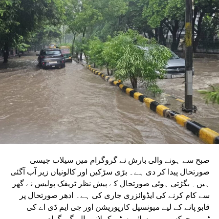
دونوں راستوں پر کام شروع کرنے کے لیے تقریباً چھ ماہ قبل
ٹینڈر جاری کیا تھا۔ ٹینڈر کی آخری تاریخ میں دو بار توسیع کی
گئی۔ اب اس عمل کے لیے ایجنسی کا انتخاب کر لیا گیا ہے۔این
ایم آر سی کے عہدیداروں نے بتایا کہ دونوں راستوں پر کام
شروع کرنے کے لئے ایل این ٹی نامی ایجنسی کا انتخاب کیا گیا
ہے۔ یہ ایجنسی دونوں راستوں پر تعمیراتی کام کرے گی۔
دونوں راستوں پر سول کام کے لیے منتخب کردہ ایجنسی لارسن
اینڈ ٹوبرو (L&T) ہے۔ سول ورک کی تخمینہ لاگت 1,200 کروڑ
ہے۔اس لائن پر آٹھ اسٹیشن بنائے جائیں گے۔ ان میں
سیکٹر-38A بوٹینیکل گارڈن، سیکٹر-44، نوئیڈا آفس، سیکٹر-96،
سیکٹر-97، سیکٹر-105، سیکٹر-108، سیکٹر-93، اور پنچشیل
بوائز انٹر کالج شامل ہوں گے۔
صبح سے ہونے والی بارش نے گروگرام میں سیلاب جیسی
صورتحال پیدا کر دی ہے۔ بڑی سڑکیں اور کالونیاں زیر آب آگئی
ہیں۔ بگڑتی ہوئی صورتحال کے پیش نظر ٹریفک پولیس نے گھر
سے کام کرنے کی ایڈوائزری جاری کی ہے۔ ادھر صورتحال پر
قابو پانے کے لیے میونسپل کارپوریشن اور جی ایم ڈی اے کی
ٹیمیں چوکس ہیں۔سائبر سٹی کہلانے والے گروگرام میں