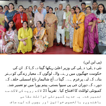
ان جائیدادوں کی تفصیلات پیش کریں گے۔
RELATED TOPICS:
ACTION WILL BE TAKEN AGAINST THE RESPONSIBLE ENGINEERS
WORKING THERE. THE HIGH COURT HAS DIRECTED ACTION
AGAINST THE EXECUTIVE ENGINEER
IN A SIGNIFICANT ORDER
JUNIOR ENGINEER AND ASSISTANT ENGINEER OF THE DELHI
MUNICIPAL CORPORATION AND OTHER CONCERNED
DEPARTMENTS.
THE DELHI HIGH COURT SAID THAT IF ILLEGAL CONSTRUCTIONS
OR ENCROACHMENTS ARE FOUND IN ANY PART OF DELHI
UP NEX
وئیڈا ہوئی اڈہ سے این سی آر میں ہو گی ترقی
(پی این این)
نئی دہلی: دہلی کی وزیر اعلیٰ ریکھا گپتا نے کہا کہ ان کی
DON'T MISS
تکنیک پر مبنی اصلاحات نے گورننس کو بنایازیادہ شفاف اور
حکومت جھگیوں میں رہنے والے لوگوں کے معیار زندگی کو بہتر
جوابدہ : سندھو
بنانے کے لیے پرعزم ہے۔ گپتا نے آج شالیمار باغ اسمبلی حلقے کے
دورے کے دوران جی پی سیوا بستی، پیتم پورا میں نو تعمیر شدہ
کمیونٹی ٹوائلٹ کا افتتاح کیا۔ تقریباً 21 لاکھ روپے کی لاگت سے
تعمیر شدہ یہ جدید کمیونٹی ٹوائلٹ مقامی
باشندوں، بالخصوص خواتین اور بچوں کے لیے صاف