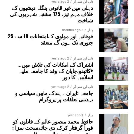
دلی این سی آر
2 years ago
دہلی میں غیر قانونی بنگلہ دیشیوں کے
خلاف مہم تیز، 175 مشتبہ شہریوں کی
شناخت
بہار
8 months ago
فوقانیہ اور مولوی کےامتحانات 19 سے 25
جنوری تک ہوں گے منعقد
دلی این سی آر
2 years ago
اشتراک کے امکانات کی تلاش میں ہ
±کائیدو،جاپان کے وفد کا جامعہ ملیہ
اسلامیہ کا دورہ
دلی این سی آر
2 years ago
جامعہ :ایران ۔ہندکے مابین سیاسی و
تہذیبی تعلقات پر پروگرام
بہار
1 year ago
حافظ محمد منصور عالم کے قاتلوں کو
فوراً گرفتار کرکے دی جائےسخت سزا :
مفتی محمد سعید الرحمن قاسمی