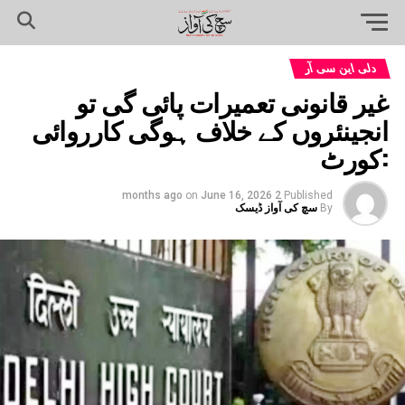
دلی این سی آر
غیر قانونی تعمیرات پائی گی تو
انجینئروں کے خلاف ہوگی کارروائی
:کورٹ
on
June 16, 2026
2 months ago
Published
By
سچ کی آواز ڈیسک