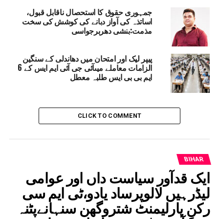
جمہوری حقوق کا استحصال ناقابل قبول،
BIHAR
RELATED TOPICS:
اساتذہ کی آواز دبانے کی کوشش کی سخت
DISTRICT MAGISTRATE RICHI PANDEY
مذمت:بنشی دھربرجواسی
LAND REFORMS DEPUTY COLLECTORS
REVENUE AND LAND REFORMS DEPARTMENT
SITAMARHI NEWS
پیپر لیک اور امتحان میں دھاندلی کے سنگین
UP NEX
الزامات معاملے میںآئی جی آئی ایم ایس کے 6
ارتھ ایسٹرن ریلوے پنشنرز ایسوسی ایشن کی میٹنگ میں
ایم بی بی ایس طلبہ معطل
رمز آف ریفرنس میں ترمیم کا مطالبہ
DON'T MISS
وزیر اعلیٰ نتیش کمار نے سونپور میلہ کاکیا معائنہ
CLICK TO COMMENT
BIHAR
ایک قدآور سیاست داں اور عوامی
لیڈرہیں لالوپرساد یادو،ٹی ایم سی
رکنِ پارلیمنٹ شتروگھن سنہانےپٹنہ