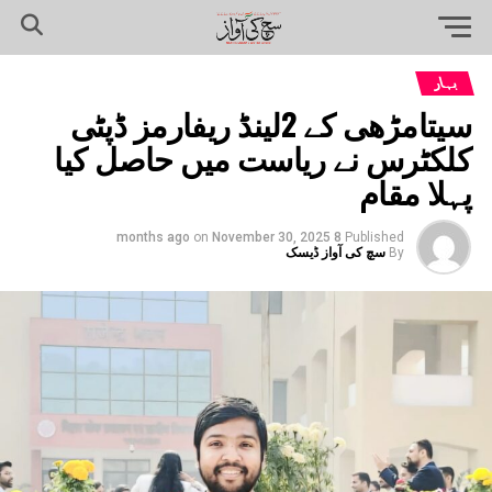
بہار
سیتامڑھی کے 2لینڈ ریفارمز ڈپٹی
کلکٹرس نے ریاست میں حاصل کیا
پہلا مقام
on
November 30, 2025
8 months ago
Published
By
سچ کی آواز ڈیسک