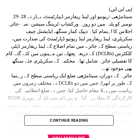
(پی این این)
سیتامڑھی :ریونیو اور لینڈ ریفارمز ڈیپارٹمنٹ، بہار نے 28-29
نومبر کو پٹنہ میں دو روزہ ورکشاپ-ٹریننگ سیشن- سہ-جائزہ
اجلاس کا اہتمام کیا۔ دیپک کمار سنگھ، ایڈیشنل چیف
سکریٹری، لینڈ ریفارمز اینڈ ریونیو ڈپارٹمنٹ کی صدارت میں،
ریاستی سطح کے جائزے میں تمام اضلاع کے لینڈ ریفارمز ڈپٹی
کلکٹرس (DCLRs) کے ذریعہ پچھلے تین مہینوں میں کئے گئے کام
کا تفصیلی جائزہ شامل تھا۔ محکمہ کے سکریٹری جئے سنگھ
بھی موجود تھے۔
جائزہ کے دوران، سیتامڑھی ضلع ایک ریاستی سطح کے رہنما
کے طور پر ابھرا، جس میں دو DCLRs نے مختلف زمروں میں
ریاست میں پہلا مقام حاصل کیا، جس نے ضلع انتظامیہ کی
کارکردگی کا مظاہرہ کیا۔ وہیں ڈی سی ایل آر ، پوپری BLDR
کیسوں کو میں ریاست میں پہلے نمبر پر ہے۔ پچھلے تین مہینوں
میں، ڈاکٹر اننت، ڈی سی ایل آر پوپری نے بہار لینڈ ڈسپیوٹ
ریزولوشن ایکٹ (بی ایل ڈی آر) کے تحت کل 55 مقدمات کو
CONTINUE READING
کامیابی سے مکمل کیا ان کے شاندار کام کی بنیاد پر پوپری سب
ڈویژن نے پوری ریاست میں پہلا مقام حاصل کیا۔