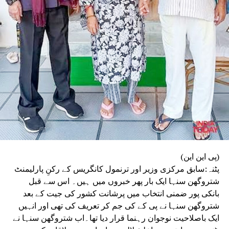
(پی این این)
پٹنہ:سابق مرکزی وزیر اور ترنمول کانگریس کے رکنِ پارلیمنٹ
شتروگھن سنہا ایک بار پھر خبروں میں ہیں۔ اس سے قبل
بانکی پور ضمنی انتخاب میں پرشانت کشور کی جیت کے بعد
شتروگھن سنہا نے پی کے کی جم کر تعریف کی تھی اور انہیں
ایک باصلاحیت نوجوان رہنما قرار دیا تھا۔اب شتروگھن سنہا نے