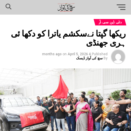
دلی این سی آر
ریکھا گپتا نےسکشم یاترا کو دکھا ئی
ہری جھنڈی
on
April 5, 2026
4 months ago
Published
By
سچ کی آواز ڈیسک