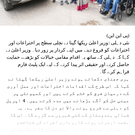
(پی این این)
نئی دہلی :وزیر اعلیٰ ریکھا گپتا نے نچلی سطح پر اختراعات اور
اختراعات کو فروغ دینے میں اپنے کردار پر زور دیا۔ وزیر اعلیٰ نے
کہا کہ دہلی کے ساتھ یہ اقدام مقامی خیالات کو بڑھنے، حمایت
حاصل کرنے اور حقیقی اثر پیدا کرنے کے لیے ایک پلیٹ فارم
فراہم کرے گا۔
ہری جھنڈی دکھاتے ہوئے وزیر اعلیٰ ریکھا گپتا نے
کہا کہ اس طرح کے اقدامات اختراعات اور عمل آوری
کے درمیان فرق کو ختم کرتے ہیں اور کمیونٹی پر
مبنی حل کو آگے بڑھانے میں مدد کرتے ہیں۔ 4 اپریل
کو دہلی سے شروع ہونے والا نو دن کا سفر ہے۔ یہ
شمالی ہندوستان کے کئی شہروں سے گزرے گا۔ اس کا
مقصد ابھرتے ہوئے کاروباری افراد کی شناخت،
رابطہ اور مدد کرنا ہے۔ ہندوستان کا اسٹارٹ اپ