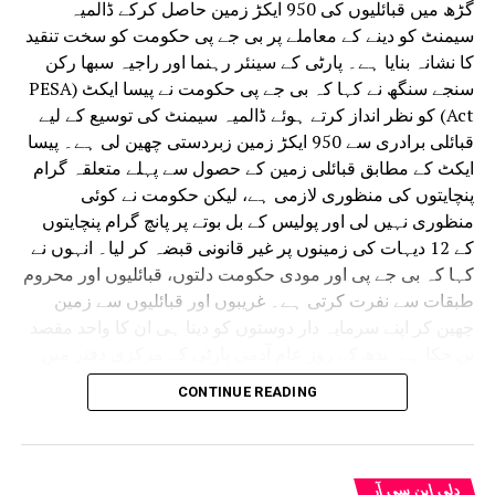
گڑھ میں قبائلیوں کی 950 ایکڑ زمین حاصل کرکے ڈالمیہ
سیمنٹ کو دینے کے معاملے پر بی جے پی حکومت کو سخت تنقید
کا نشانہ بنایا ہے۔ پارٹی کے سینئر رہنما اور راجیہ سبھا رکن
سنجے سنگھ نے کہا کہ بی جے پی حکومت نے پیسا ایکٹ (PESA
Act) کو نظر انداز کرتے ہوئے ڈالمیہ سیمنٹ کی توسیع کے لیے
قبائلی برادری سے 950 ایکڑ زمین زبردستی چھین لی ہے۔ پیسا
ایکٹ کے مطابق قبائلی زمین کے حصول سے پہلے متعلقہ گرام
پنچایتوں کی منظوری لازمی ہے، لیکن حکومت نے کوئی
منظوری نہیں لی اور پولیس کے بل بوتے پر پانچ گرام پنچایتوں
کے 12 دیہات کی زمینوں پر غیر قانونی قبضہ کر لیا۔ انہوں نے
کہا کہ بی جے پی اور مودی حکومت دلتوں، قبائلیوں اور محروم
طبقات سے نفرت کرتی ہے۔ غریبوں اور قبائلیوں سے زمین
چھین کر اپنے سرمایہ دار دوستوں کو دینا ہی ان کا واحد مقصد
بن چکا ہے۔بدھ کے روز عام آدمی پارٹی کے مرکزی دفتر میں
پریس کانفرنس سے خطاب کرتے ہوئے سنجے سنگھ نے کہا کہ
CONTINUE READING
پورے ملک میں کسانوں، قبائلیوں، دلتوں اور محروم طبقات کی
زمینیں مناسب معاوضے کے بغیر زبردستی حاصل کرنا اور
پولیس کے ذریعے انہیں بے دخل کرنا بی جے پی اور مودی
حکومت کی پہچان بن چکا ہے۔ جہاں بھی بی جے پی کی ڈبل
دلی این سی آر