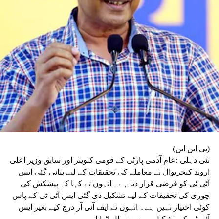
(پی این این)
نئی دہلی :عام آدمی پارٹی کے قومی کنوینر اور سابق وزیر اعلی
اروند کیجریوال نے معاملے کی تحقیقات کے لیے بنائی گئی ایس
آئی ٹی کو فرضی قرار دیا ہے۔ انہوں نے کہا کہ پیشکش کی
چوری کی تحقیقات کے لیے تشکیل دی گئی ایس آئی ٹی کے پاس
کوئی اختیار نہیں ہے۔ انہوں نے ایف آئی آر درج کیے بغیر ایس
آئی ٹی کی تشکیل پر بھی سوال اٹھایا۔