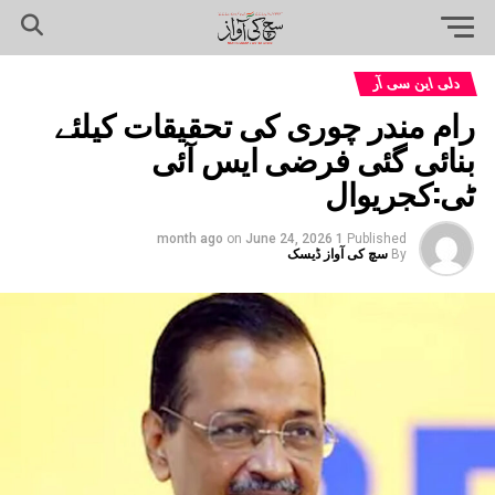
دلی این سی آر
رام مندر چوری کی تحقیقات کیلئے
بنائی گئی فرضی ایس آئی
ٹی:کجریوال
on
June 24, 2026
1 month ago
Published
By
سچ کی آواز ڈیسک