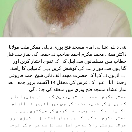
ملازمین سے بھی پوچھ گچھ کر رہی ہے۔ اگر چوری اتنے
سالوں سے جاری تھی تو یہ نچلے درجے کے ملازمین کسی
اعلیٰ عہدے دار کی مرضی کے بغیر نہیں کر سکتے تھے۔
ہدیہ کی چوری عروج پر پہنچ گئی ہوگی۔ اس لیے اعلیٰ
عہدے داروں کو تحفظ فراہم کیا جا رہا ہے، جب کہ
نچلے درجے کے اہلکاروں سے تفتیش کی جا رہی ہے۔
نئی دہلی:شاہی امام مسجد فتح پوری دہلی مفکر ملت مولانا
اگر یہ لوگ واقعی اصلی چوروں کو پکڑنا چاہتے ہیں
ڈاکٹر مفتی محمد مکرم احمد صاحب نے جمعہ کی نماز سے قبل
تو اس کیس کو سی بی آئی یا ای ڈی کے حوالے کیوں
خطاب میں مسلمانوں سے اپیل کی کہ تقوی اختیار کریں اور
نہیں کیا جا رہا؟ آج ہر ہندو پوچھنا چاہتا ہے کہ
گناہوں سے دور رہنے کی کوشش کریں یہی کامیابی کا راستہ
یہ کیس ابھی تک ای ڈی یا سی بی آئی کو کیوں نہیں
ہے انہوں نے کہا کہ حضرت مجدد الف ثانی شیخ احمد فاروقی
سونپا گیا؟ ایف آئی آر درج کیوں نہیں ہوئی؟
رحمتہ اللہ علیہ کے عرس کی محفل 14 اگست بروز جمعہ بعد
نماز عشاء مسجد فتح پوری میں منعقد کی جائے گی۔
مفتی مکرم احمد نے اتر پردیش کے نائب وزیراعلی
کے بیان کی شدید مذمت کی جس میں انہوں نے الزام
لگایا ہے کہ مدارس دہشت گردی کی فیکٹری ہیں ۔
مفتی مکرم نے کہا کہ یہ بیان اشتعال انگیزی اور
RELATED TOPICS:
فرقہ پرستی والا ہے جو اصل مسائل سے عوام کی توجہ
UP NEX
ہٹانے کے لیے ان کی طرف سے دیا گیا ہے۔