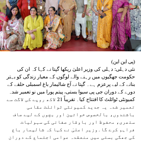
پرستی پھیلانے والوں کی ہم شدید مذمت کرتے ہیں۔
(پی این این)
نئی دہلی: دہلی کی وزیر اعلیٰ ریکھا گپتا نے کہا کہ ان کی
حکومت جھگیوں میں رہنے والے لوگوں کے معیار زندگی کو بہتر
بنانے کے لیے پرعزم ہے۔ گپتا نے آج شالیمار باغ اسمبلی حلقے کے
دورے کے دوران جی پی سیوا بستی، پیتم پورا میں نو تعمیر شدہ
کمیونٹی ٹوائلٹ کا افتتاح کیا۔ تقریباً 21 لاکھ روپے کی لاگت سے
تعمیر شدہ یہ جدید کمیونٹی ٹوائلٹ مقامی
باشندوں، بالخصوص خواتین اور بچوں کے لیے صاف
ستھری، محفوظ اور باوقار صفائی کی سہولیات
فراہم کرے گا۔وزیر اعلیٰ نے کہا کہ شالیمار باغ
کی جھگی بستی میں منعقدہ عوامی اجتماع کے دوران