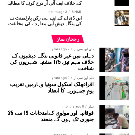
کے خلاف ایف آئی آر درج کرنے کا مطالبہ
ایم آر سی کے عہدیداروں نے بتایا کہ دونوں راستوں پر کام
شروع کرنے کے لئے ایل این ٹی نامی ایجنسی کا انتخاب کیا گیا
3 hours ago
BIHAR
این ڈی اے کے اپنے ہی رکن پارلیمنٹ نے
ہے۔ یہ ایجنسی دونوں راستوں پر تعمیراتی کام کرے گی۔
کی بنگلہ دیش آبی معاہدے کی مخالفت
دونوں راستوں پر سول کام کے لیے منتخب کردہ ایجنسی لارسن
اینڈ ٹوبرو (L&T) ہے۔ سول ورک کی تخمینہ لاگت 1,200 کروڑ
رجحان ساز
ہے۔اس لائن پر آٹھ اسٹیشن بنائے جائیں گے۔ ان میں
سیکٹر-38A بوٹینیکل گارڈن، سیکٹر-44، نوئیڈا آفس، سیکٹر-96،
دلی این سی آر
2 years ago
دہلی میں غیر قانونی بنگلہ دیشیوں کے
سیکٹر-97، سیکٹر-105، سیکٹر-108، سیکٹر-93، اور پنچشیل
خلاف مہم تیز، 175 مشتبہ شہریوں کی
بوائز انٹر کالج شامل ہوں گے۔
شناخت
دلی این سی آر
2 years ago
اقراءپبلک اسکول سونیا وہارمیں تقریب
یومِ جمہوریہ کا انعقاد
بہار
8 months ago
فوقانیہ اور مولوی کےامتحانات 19 سے 25
جنوری تک ہوں گے منعقد