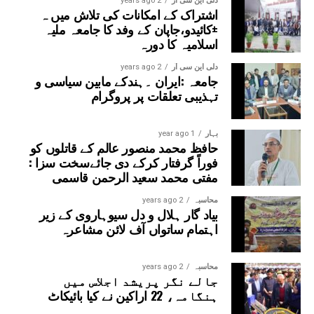
دلی این سی آر
2 years ago
اشتراک کے امکانات کی تلاش میں ہ
±کائیدو،جاپان کے وفد کا جامعہ ملیہ
اسلامیہ کا دورہ
دلی این سی آر
2 years ago
جامعہ :ایران ۔ہندکے مابین سیاسی و
تہذیبی تعلقات پر پروگرام
بہار
1 year ago
حافظ محمد منصور عالم کے قاتلوں کو
فوراً گرفتار کرکے دی جائےسخت سزا :
مفتی محمد سعید الرحمن قاسمی
محاسبہ
2 years ago
بیاد گار ہلال و دل سیوہاروی کے زیر
اہتمام ساتواں آف لائن مشاعرہ
محاسبہ
2 years ago
جالے نگر پریشد اجلاس میں
ہنگامہ، 22 اراکین نے کیا بائیکاٹ