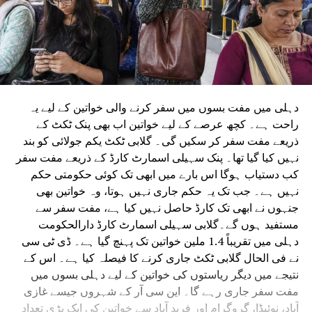
دہلی میں مفت بسوں میں سفر کرنے والی خواتین کے لیے یہ
راحت ہے۔ کچھ عرصے کے لیے خواتین اب بھی پنک ٹکٹ کے
ذریعے مفت سفر کر سکیں گی۔ گلابی ٹکٹ یکم جولائی کو بند
نہیں کیا گیا تھا۔ پنک سہیلی اسمارٹ کارڈ کے ذریعے مفت سفر
کب دستیاب ہوگا اس بارے میں ابھی تک کوئی حکومتی حکم
نہیں ہے۔ جب تک یہ حکم جاری نہیں ہوتا، وہ خواتین بھی
جنہوں نے ابھی تک کارڈ حاصل نہیں کیا ہے، مفت سفر سے
مستفید ہوں گے۔گلابی سہیلی اسمارٹ کارڈ دارالحکومت
دہلی میں تقریباً 1.4 ملین خواتین تک پہنچ گیا ہے۔ ڈی ٹی سی
نے فی الحال گلابی ٹکٹ جاری کرنے کا فیصلہ کیا ہے۔ اس کے
نتیجے میں دیگر ریاستوں کی خواتین کے لیے دہلی بسوں میں
مفت سفر جاری رہے گا۔ این سی آر کے شہروں جیسے غازی
آباد، نوئیڈا، گروگرام اور فرید آباد سے خواتین کی ایک بڑی تعداد