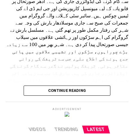
سے کام کرنے کی ایڈوائزری جاری کی ہے۔ ادھر صورتحال پر
قابو پانے کے لیے میونسپل کارپوریشن اور جی ایم ڈی اے کی
ٹیمیں چوکس ہیں۔سائبر سٹی کہلانے والے گروگرام میں
جمعرات کی صبح سے جاری موسلادھار بارش کی وجہ سے
شہر کی رفتار مکمل طور پر تھم گئی ہے۔ مسلسل بارش نے
گروگرام کی اہم سڑکوں اور رہائشی علاقوں میں سیلاب
جیسی صورتحال پیدا کر دی ہے۔ شہر بھر میں 100 سے زیادہ
بڑے چوراہوں، سڑکوں اور نشیبی علاقوں میں پانی
جمع ہونے کی اطلاع ملی، جس سے ٹریفک کی روانی
متاثر ہوئی۔ ٹریفک پولیس نے گھر سے کام کرنے کی
ایڈوائزری جاری کی ہے۔بارش کا سب سے زیادہ اثر
شہر کے بڑے انڈر پاسز پر پڑا ہے۔ میڈانتا ہسپتال
سے دہلی کی طرف جانے والا انڈر پاس کئی فٹ پانی سے
CONTINUE READING
بھر گیا۔ ایک گاڑی رک گئی اور پانی بھرنے میں
پھنس گئی۔ اسی طرح سرائے الوردی ریلوے انڈر پاس
مکمل طور پر زیر آب آ گیا جس سے گاڑیوں کی
ADVERTISEMENT
آمدورفت مکمل طور پر متاثر ہوئی۔ ڈرائیورز اپنی
گاڑیاں نکالنے کے لیے اپنی جانیں خطرے میں
VIDEOS
TRENDING
LATEST
ڈالنے پر مجبور ہوگئے، جب کہ کئی مقامات پر پانی