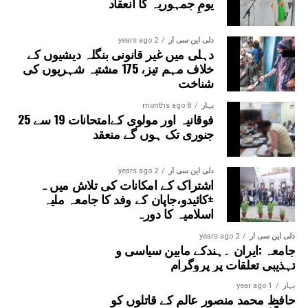
یومِ جمہوریہ کا انعقاد
دلی این سی آر
2 years ago
دہلی میں غیر قانونی بنگلہ دیشیوں کے
خلاف مہم تیز، 175 مشتبہ شہریوں کی
شناخت
بہار
8 months ago
فوقانیہ اور مولوی کےامتحانات 19 سے 25
جنوری تک ہوں گے منعقد
دلی این سی آر
2 years ago
اشتراک کے امکانات کی تلاش میں ہ
±کائیدو،جاپان کے وفد کا جامعہ ملیہ
اسلامیہ کا دورہ
دلی این سی آر
2 years ago
جامعہ :ایران ۔ہندکے مابین سیاسی و
تہذیبی تعلقات پر پروگرام
بہار
1 year ago
حافظ محمد منصور عالم کے قاتلوں کو