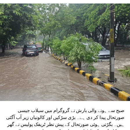
ہیں۔ ان دونوں راستوں کو اتر پردیش کی کابینہ سے بھی
منظوری مل چکی ہے۔ مرکزی منظوری کے بعد، NMRC نے ان
دونوں راستوں پر کام شروع کرنے کے لیے تقریباً چھ ماہ قبل
ٹینڈر جاری کیا تھا۔ ٹینڈر کی آخری تاریخ میں دو بار توسیع کی
گئی۔ اب اس عمل کے لیے ایجنسی کا انتخاب کر لیا گیا ہے۔این
ایم آر سی کے عہدیداروں نے بتایا کہ دونوں راستوں پر کام
شروع کرنے کے لئے ایل این ٹی نامی ایجنسی کا انتخاب کیا گیا
ہے۔ یہ ایجنسی دونوں راستوں پر تعمیراتی کام کرے گی۔
دونوں راستوں پر سول کام کے لیے منتخب کردہ ایجنسی لارسن
اینڈ ٹوبرو (L&T) ہے۔ سول ورک کی تخمینہ لاگت 1,200 کروڑ
ہے۔اس لائن پر آٹھ اسٹیشن بنائے جائیں گے۔ ان میں
سیکٹر-38A بوٹینیکل گارڈن، سیکٹر-44، نوئیڈا آفس، سیکٹر-96،
سیکٹر-97، سیکٹر-105، سیکٹر-108، سیکٹر-93، اور پنچشیل
بوائز انٹر کالج شامل ہوں گے۔
صبح سے ہونے والی بارش نے گروگرام میں سیلاب جیسی
صورتحال پیدا کر دی ہے۔ بڑی سڑکیں اور کالونیاں زیر آب آگئی
ہیں۔ بگڑتی ہوئی صورتحال کے پیش نظر ٹریفک پولیس نے گھر