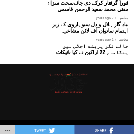
فوراً گرفتار کرکے دی جائےسخت سزا :
مفتی محمد سعید الرحمن قاسمی
محاسبہ
2 years ago
بیاد گار ہلال و دل سیوہاروی کے زیر
اہتمام ساتواں آف لائن مشاعرہ
محاسبہ
2 years ago
جالے نگر پریشد اجلاس میں
ہنگامہ، 22 اراکین نے کیا بائیکاٹ
Copyright © 2025 Probitas News Network
TWEET
SHARE