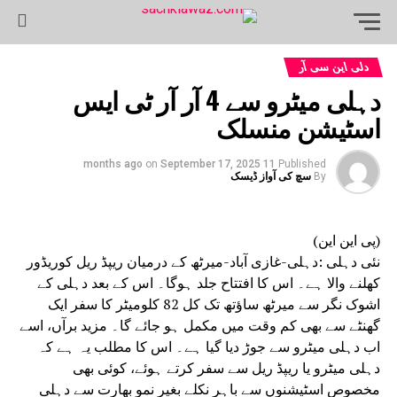
دلی این سی آر
دہلی میٹرو سے 4 آر آر ٹی ایس
اسٹیشن منسلک
on
September 17, 2025
11 months ago
Published
By
سچ کی آواز ڈیسک
(پی این این)
نئی دہلی :دہلی-غازی آباد-میرٹھ کے درمیان ریپڈ ریل کوریڈور
کھلنے والا ہے۔ اس کا افتتاح جلد ہوگا۔ اس کے بعد دہلی کے
اشوک نگر سے میرٹھ ساؤتھ تک کل 82 کلومیٹر کا سفر ایک
گھنٹے سے بھی کم وقت میں مکمل ہو جائے گا۔ مزید برآں، اسے
اب دہلی میٹرو سے جوڑ دیا گیا ہے۔ اس کا مطلب یہ ہے کہ
دہلی میٹرو یا ریپڈ ریل سے سفر کرتے ہوئے، کوئی بھی
مخصوص اسٹیشنوں سے باہر نکلے بغیر نمو بھارت سے دہلی