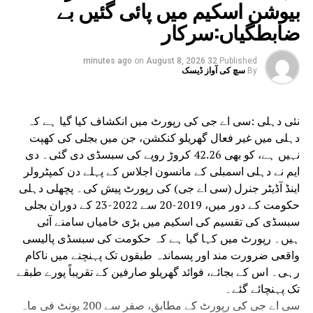
بیوشن اسکیم میں پائی گئیں بے
بلاکس اور جدید طبی سہولیات تیار کی جا رہی ہیں۔
ضابطگیاں:سرکار
صحت کی دیکھ بھال کی خدمات کی بڑھتی ہوئی
ضروریات کو پورا کرنے کے لیے طبی اور دیگر
انسانی وسائل کو بھی مضبوط کیا جا رہا ہے۔
on
August 8, 2026
32 minutes ago
Published
By
سچ کی آواز ڈیسک
وزیر اعلیٰ نے نو تعینات ملازمین سے کہا کہ کارپوریشن میں
نوکری صرف روزگار کا ذریعہ نہیں ہے بلکہ دہلی کے لوگوں
کی خدمت کا موقع ہے۔ انہوں نے تمام لوگوں سے کہا کہ وہ
نئی دہلی :سی اے جی کی رپورٹ میں انکشاف کیا گیا ہے کہ
اپنی ذمہ داریاں ایمانداری، دیانتداری، حساسیت اور لگن کے
دہلی میں غیر فعال گھریلو کنکشن، جن میں بجلی کی کھپت
ساتھ ادا کریں۔میئر پرویش واہی نے کہا کہ 187 تقرریوں سے
نہیں ہے، کو بھی 42.26 کروڑ روپے کی سبسڈی دی گئی۔ دی
187 خاندانوں میں نئی امید اور معاشی استحکام آیا ہے۔ انہوں
ایم نے دہلی اسمبلی کے مانسون اجلاس کے پہلے دن کمپٹرولر
نے بتایا کہ 49 میں سے 31 تقرریاں خواتین کی ہیں۔ 268
اینڈ آڈیٹر جنرل (سی اے جی) کی رپورٹ پیش کی۔ پچھلی دہلی
دیگر تقرریوں کے لیے عمل جاری ہے، اور 168 آسامیوں کے لیے
حکومت کے دور میں، 2019-20 سے 2022-23 کے دوران بجلی
ڈی ایس ایس ایس بی کو درخواستیں بھیج دی گئی ہیں۔ ایم ٹی
سبسڈی کی تقسیم کی اسکیم میں بڑی خامیاں سامنے آئی
ایس کے 92 ملازمین کو ہمدردی کی بنیاد پر تقرری
ہیں۔ رپورٹ میں کہا گیا ہے کہ حکومت کی سبسڈی پالیسی
نامہ بھی جاری کیا جا رہا ہے۔
واقعی ضرورت مند اور پسماندہ طبقوں تک پہنچنے میں ناکام
رہی۔ اس کے بجائے، فوائد گھریلو صارفین کے تقریباً پورے طبقے
تک پہنچائے گئے۔
سی اے جی کی رپورٹ کے مطابق، صفر سے 200 یونٹ فی ماہ