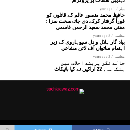
بہار
1 year ago
حافظ محمد منصور عالم کے قاتلوں کو
فوراً گرفتار کرکے دی جائےسخت سزا :
مفتی محمد سعید الرحمن قاسمی
محاسبہ
2 years ago
بیاد گار ہلال و دل سیوہاروی کے زیر
اہتمام ساتواں آف لائن مشاعرہ
محاسبہ
2 years ago
جالے نگر پریشد اجلاس میں
ہنگامہ، 22 اراکین نے کیا بائیکاٹ
Copyright © 2025 Probitas News Network