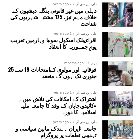
سیکٹر-38A بوٹینیکل گارڈن، سیکٹر-44، نوئیڈا آفس، سیکٹر-96،
دلی این سی آر
2 years ago
دہلی میں غیر قانونی بنگلہ دیشیوں کے
سیکٹر-97، سیکٹر-105، سیکٹر-108، سیکٹر-93، اور پنچشیل
خلاف مہم تیز، 175 مشتبہ شہریوں کی
بوائز انٹر کالج شامل ہوں گے۔
شناخت
دلی این سی آر
2 years ago
اقراءپبلک اسکول سونیا وہارمیں تقریب
یومِ جمہوریہ کا انعقاد
بہار
8 months ago
فوقانیہ اور مولوی کےامتحانات 19 سے 25
جنوری تک ہوں گے منعقد
دلی این سی آر
2 years ago
اشتراک کے امکانات کی تلاش میں ہ
±کائیدو،جاپان کے وفد کا جامعہ ملیہ
اسلامیہ کا دورہ
دلی این سی آر
2 years ago
جامعہ :ایران ۔ہندکے مابین سیاسی و
تہذیبی تعلقات پر پروگرام