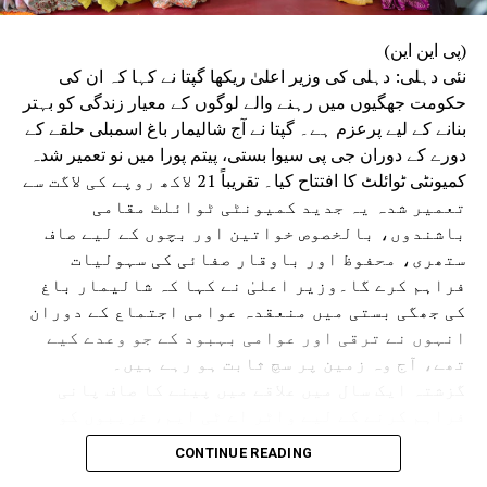
(پی این این)
نئی دہلی: دہلی کی وزیر اعلیٰ ریکھا گپتا نے کہا کہ ان کی
حکومت جھگیوں میں رہنے والے لوگوں کے معیار زندگی کو بہتر
بنانے کے لیے پرعزم ہے۔ گپتا نے آج شالیمار باغ اسمبلی حلقے کے
دورے کے دوران جی پی سیوا بستی، پیتم پورا میں نو تعمیر شدہ
کمیونٹی ٹوائلٹ کا افتتاح کیا۔ تقریباً 21 لاکھ روپے کی لاگت سے
تعمیر شدہ یہ جدید کمیونٹی ٹوائلٹ مقامی
باشندوں، بالخصوص خواتین اور بچوں کے لیے صاف
ستھری، محفوظ اور باوقار صفائی کی سہولیات
فراہم کرے گا۔وزیر اعلیٰ نے کہا کہ شالیمار باغ
کی جھگی بستی میں منعقدہ عوامی اجتماع کے دوران
انہوں نے ترقی اور عوامی بہبود کے جو وعدے کیے
تھے، آج وہ زمین پر سچ ثابت ہو رہے ہیں۔
گزشتہ ایک سال میں علاقے میں پینے کا صاف پانی
فراہم کرنے کے لیے واٹر اے ٹی ایم، غریبوں کو
سستا اور تغذیہ بخش کھانا فراہم کرنے کے لیے اٹل
CONTINUE READING
کینٹین، پانی کی نئی پائپ لائن، سی سی ٹی وی