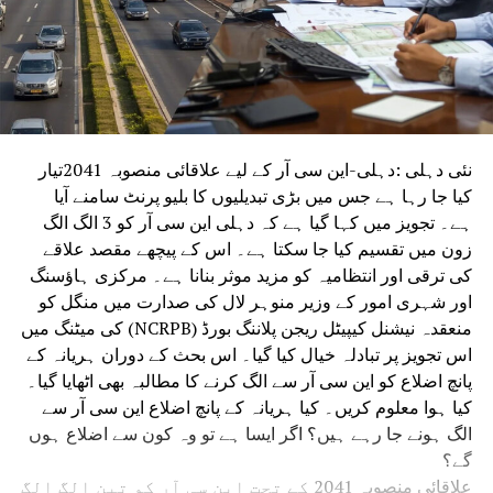
نئی دہلی :دہلی-این سی آر کے لیے علاقائی منصوبہ 2041تیار
کیا جا رہا ہے جس میں بڑی تبدیلیوں کا بلیو پرنٹ سامنے آیا
ہے۔ تجویز میں کہا گیا ہے کہ دہلی این سی آر کو 3 الگ الگ
زون میں تقسیم کیا جا سکتا ہے۔ اس کے پیچھے مقصد علاقے
کی ترقی اور انتظامیہ کو مزید موثر بنانا ہے۔ مرکزی ہاؤسنگ
اور شہری امور کے وزیر منوہر لال کی صدارت میں منگل کو
منعقدہ نیشنل کیپیٹل ریجن پلاننگ بورڈ (NCRPB) کی میٹنگ میں
اس تجویز پر تبادلہ خیال کیا گیا۔ اس بحث کے دوران ہریانہ کے
پانچ اضلاع کو این سی آر سے الگ کرنے کا مطالبہ بھی اٹھایا گیا۔
کیا ہوا معلوم کریں۔ کیا ہریانہ کے پانچ اضلاع این سی آر سے
الگ ہونے جا رہے ہیں؟ اگر ایسا ہے تو وہ کون سے اضلاع ہوں
گے؟
علاقائی منصوبہ 2041 کے تحت این سی آر کو تین الگ الگ