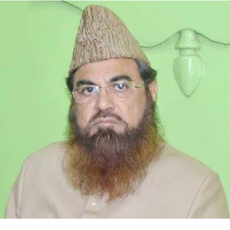
اضلاع کو فی الحال این سی آر کے اندر ہی رکھنے کا فیصلہ کیا۔
اس میٹنگ میں منوہر لال کھٹر کی طرف سے پیش کردہ آبادی
کے اعداد و شمار قابل ذکر ہیں۔ منوہر لال نے کہا کہ این سی
آر کی موجودہ آبادی تقریباً 75 ملین ہے جو اگلے 15 سالوں میں
بڑھ کر 150 ملین تک پہنچ سکتی ہے۔ ایک اندازے کے مطابق
2031 تک خطے کی 57 فیصد آبادی شہری علاقوں میں رہائش
پذیر ہو گی جب کہ 2041 تک یہ تعداد 67 فیصد تک پہنچ سکتی
ہے۔حکومت نے چار نئے گرین فیلڈ شہر تیار کرنے کا بھی فیصلہ
کیا ہے۔ ان کو نمو نوڈس یانمو سٹیزکے طور پر تیار کیا جائے گا۔
ان شہروں کے لیے 5,000 کروڑ کی رقم مختص کی جائے گی،
اور ریاستوں سے تجاویز مانگ کر انتخاب کیا جائے گا۔علاقائی
منصوبہ 2041 میں تیز رفتار ریل نیٹ ورک اور تیز رفتار ٹرانزٹ
سسٹم کی بھی تجویز ہے۔ اس کا مقصد دہلی اور این سی آر
کے بڑے شہروں کے درمیان سفر کے وقت کو 30 منٹ تک محدود
کرنا ہے۔علاقائی منصوبہ 2041 کے مسودے پر ریاستوں کے
ساتھ تفصیل سے تبادلہ خیال کیا گیا ہے۔ مرکزی وزیر نے کہا
کہ تقریباً دو ماہ میں ایک اور میٹنگ ہوگی، جس کے بعد پلان کو
حتمی شکل دی جائے گی۔