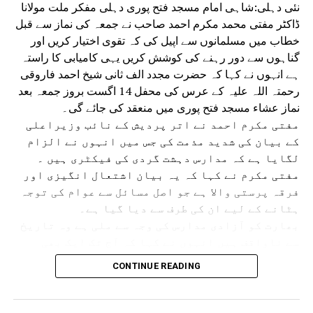
نئی دہلی:شاہی امام مسجد فتح پوری دہلی مفکر ملت مولانا
ڈاکٹر مفتی محمد مکرم احمد صاحب نے جمعہ کی نماز سے قبل
خطاب میں مسلمانوں سے اپیل کی کہ تقوی اختیار کریں اور
گناہوں سے دور رہنے کی کوشش کریں یہی کامیابی کا راستہ
ہے انہوں نے کہا کہ حضرت مجدد الف ثانی شیخ احمد فاروقی
RELATED TOPICS:
THE DELHI-NCR REGIONAL PLAN 2041 IS BEING PREPARED
رحمتہ اللہ علیہ کے عرس کی محفل 14 اگست بروز جمعہ بعد
نماز عشاء مسجد فتح پوری میں منعقد کی جائے گی۔
UP NEX
دہلی پولیس میں بڑے پیمانے پرردوبدل، 3,133 کانسٹیبل اور
مفتی مکرم احمد نے اتر پردیش کے نائب وزیراعلی
1,75 ہیڈ کانسٹیبلوں کاہوا تبادلہ
کے بیان کی شدید مذمت کی جس میں انہوں نے الزام
لگایا ہے کہ مدارس دہشت گردی کی فیکٹری ہیں ۔
DON'T MISS
ڈی ٹی سی بسوں پرتعینات ہوں گی خواتین پولیس، ہر
مفتی مکرم نے کہا کہ یہ بیان اشتعال انگیزی اور
ضلع میں ہوگا خواتین تھانہ
فرقہ پرستی والا ہے جو اصل مسائل سے عوام کی توجہ
ہٹانے کے لیے ان کی طرف سے دیا گیا ہے۔
بھارت کو آزادی مدارس کی وجہ سے ملی ہے وہ تاریخ
سے ناواقف ہیں انہوں نے کہا کہ آج تک ایک بھی
مدرسہ میں دہشت گردی کا ثبوت نہیں ملا ہے بہت عرصے
CONTINUE READING
سے مدارس پر یہ الزام لگایا جاتا رہا ہے جس کا
مقصد سیاسی فائدہ حاصل کرنا ہے اس کے علاوہ کچھ
اور نہیں۔ مفتی مکرم نے آسام کے سیلاب زدگان کے