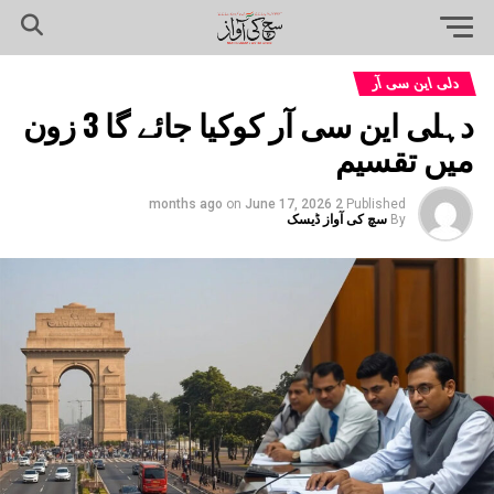
دلی این سی آر
دہلی این سی آر کوکیا جائے گا 3 زون
میں تقسیم
on
June 17, 2026
2 months ago
Published
By
سچ کی آواز ڈیسک