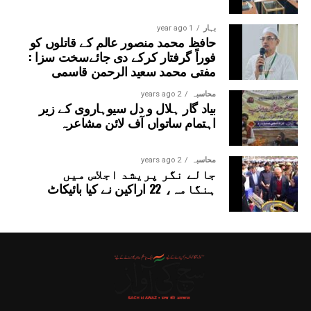
بہار
1 year ago
حافظ محمد منصور عالم کے قاتلوں کو
فوراً گرفتار کرکے دی جائےسخت سزا :
مفتی محمد سعید الرحمن قاسمی
محاسبہ
2 years ago
بیاد گار ہلال و دل سیوہاروی کے زیر
اہتمام ساتواں آف لائن مشاعرہ
محاسبہ
2 years ago
جالے نگر پریشد اجلاس میں
ہنگامہ، 22 اراکین نے کیا بائیکاٹ