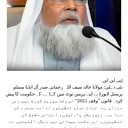
(پی این این
نئی دہلی: مولانا خالد سیف اللہ رحمانی صدر آل انڈیا مسلم
پرسنل لابورڈ نے اپنے پریس نوٹ میں کہا ہے کہ حکومت کا پیش
کردہ قانون “وقف 2025” اس وقت سپریم کورٹ میں زیرِ
دوراں ہے۔ تمام مسلم تنظیموں نے اسے مسترد کر
دیا ہے۔ اپوزیشن پارٹیوں، انسانی حقوق کی
تنظیموں، اور سکھ، عیسائی نیز دیگر اقلیتوں نے