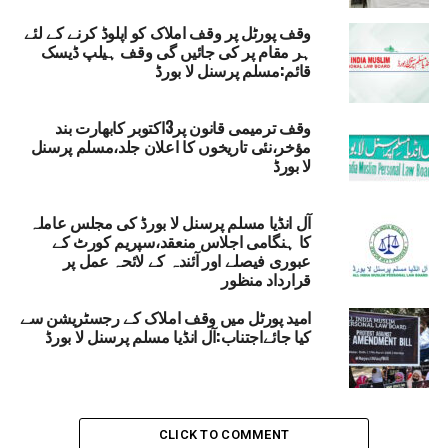
WAQF UMID PORTAL
MAULANA KHALID SAIFULLAH RAHMANI
وقف پورٹل پر وقف املاک کو اپلوڈ کرنے کے لئے
UP NEX
ہر مقام پر کی جائیں گی وقف ہیلپ ڈیسک
واجہ معین الدین چشتی لینگویج یونیورسٹی میں نیشنل
قائم:مسلم پرسنل لا بورڈ
سسمنٹ اینڈ ایکریڈیٹیشن کونسل ٹیم کا معائنہ مکمل
DON'T MISS
وقف ترمیمی قانون پر3اکتوبر کابھارت بند
آج کی سیاست میں نفرت اور جھوٹ کا غلبہ : اوم کار
مؤخر،نئی تاریخوں کا اعلان جلد،مسلم پرسنل
سنگھ
لا بورڈ
آل انڈیا مسلم پرسنل لا بورڈ کی مجلس عاملہ
کا ہنگامی اجلاس منعقد،سپریم کورٹ کے
عبوری فیصلے اور آئندہ کے لائحہ عمل پر
قرارداد منظور
امید پورٹل میں وقف املاک کے رجسٹریشن سے
کیا جائےاجتناب:آل انڈیا مسلم پرسنل لا بورڈ
CLICK TO COMMENT