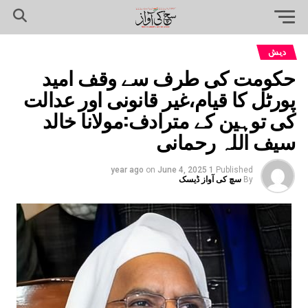
دیش
حکومت کی طرف سے وقف امید
پورٹل کا قیام،غیر قانونی اور عدالت
کی توہین کے مترادف:مولانا خالد
سیف اللہ رحمانی
on
June 4, 2025
1 year ago
Published
By
سچ کی آواز ڈیسک