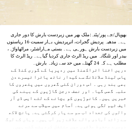
بھوپال/جے پور/پٹنہ:ملک بھر میں زبردست بارش کا دور جاری
ہے۔ مدھیہ پردیش گجرات، اترپردیش، بہار سمیت 16 ریاستوں
میں زبردست بارش ہورہی ہے۔ بستی مہاراشٹر، مراٹھاواڑہ،
بیدر اور تلنگانہ میں ریڈ الرٹ جاری کردیا گیاہے۔ ریڈ الرٹ کا
مطلب ہے کہ 24 گھنٹے میں حد سے زیادہ بارش۔
دریں اثنا اتراکھنڈ میں ردپریا کے گوری کنڈ کے
پاس لینڈ سلائڈنگ سے کیدار ناتھ یاترا تیسرے دن
بھی بند رہی ۔ اس دوران کئی گھروں میں پتھروں کا
ملبہ گھس گیا۔ اور نصف درجن گاڑیوں کے بہنے کی
خبریں ہیں۔ کانوڑیوں کو بچانے کے لئے ایس ڈی آر
ایف ٹیم لگی ہوئی ہے۔ آسام میں سیلاب سے مرنے
والوں کی تعداد اب سو سے پار کرگئی ہے۔ پانچ لاکھ
سے زائد آبادی والے علاقے زیر آب ہیں۔ وہاں کے لوگ
دوسرے محفوظ علاقوں میں منتقل کردیئے گئے ہیں۔