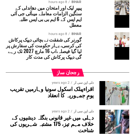
8 hours ago
BIHAR
پیپر لیک اور امتحان میں دھاندلی کے
سنگین الزامات معاملے میںآئی جی آئی
ایم ایس کے 6 ایم بی بی ایس طلبہ
معطل
8 hours ago
BIHAR
گورنر کی شفقت نے بچائی دیپک پرکاش
کی کرسی، بہار حکومت کی سفارش پر
لیا گیا فیصلہ،اب 16 مارچ 2027 تک رہے
گی دیپک پرکاش کی مدت کار
رجحان ساز
دلی این سی آر
2 years ago
اقراءپبلک اسکول سونیا وہارمیں تقریب
یومِ جمہوریہ کا انعقاد
دلی این سی آر
2 years ago
دہلی میں غیر قانونی بنگلہ دیشیوں کے
خلاف مہم تیز، 175 مشتبہ شہریوں کی
شناخت