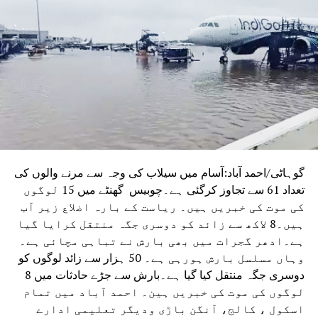
شالا-کمال مولہ مسجد کمپلیکس دراصل دیوی سرسوتی کا
مندر ہے۔ اسی فیصلے میں عدالت نے آثارِ قدیمہ کے سروے آف
انڈیا (اے ایس آئی) کے کئی دہائیوں پرانے اس حکم کو بھی
منسوخ کر دیا تھا، جس کے تحت مسلم برادری کو اس مقام پر
جمعہ کی نماز ادا کرنے کی اجازت حاصل تھی۔
گوہاٹی/احمد آباد:آسام میں سیلاب کی وجہ سے مرنے والوں کی
تعداد 61 سے تجاوز کرگئی ہے۔چوبیس گھنٹے میں 15 لوگوں
کی موت کی خبریں ہیں۔ ریاست کے بارہ اضلاع زیر آب
ہیں۔8 لاکھ سے زائد کو دوسری جگہ منتقل کرایا گیا
ہے۔ادھر گجرات میں بھی بارش نے تباہی مچائی ہے۔
وہاں مسلسل بارش ہورہی ہے۔ 50 ہزار سے زائد لوگوں کو
دوسری جگہ منتقل کیا گیا ہے۔بارش سے جڑے حادثات میں 8
لوگوں کی موت کی خبریں ہین۔ احمد آباد میں تمام
اسکول ، کالج، آنگن باڑی ودیگر تعلیمی ادارے