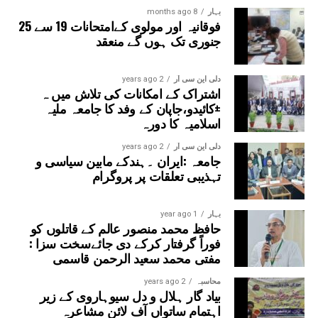
بہار
8 months ago
فوقانیہ اور مولوی کےامتحانات 19 سے 25
جنوری تک ہوں گے منعقد
دلی این سی آر
2 years ago
اشتراک کے امکانات کی تلاش میں ہ
±کائیدو،جاپان کے وفد کا جامعہ ملیہ
اسلامیہ کا دورہ
دلی این سی آر
2 years ago
جامعہ :ایران ۔ہندکے مابین سیاسی و
تہذیبی تعلقات پر پروگرام
بہار
1 year ago
حافظ محمد منصور عالم کے قاتلوں کو
فوراً گرفتار کرکے دی جائےسخت سزا :
مفتی محمد سعید الرحمن قاسمی
محاسبہ
2 years ago
بیاد گار ہلال و دل سیوہاروی کے زیر
اہتمام ساتواں آف لائن مشاعرہ