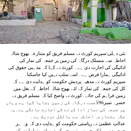
نئی دہلی:سپریم کورٹ نے مسلم فریق کو متنازعہ بھوج شالہ
احاطہ سے منسلک درگاہ کی زمین پر جمعہ کی نماز کی
ادائیگی کی اجازت دی ہے۔ کورٹ نے کہا کہ مذہبی حقوق کی
ادائیگی ہمارا فرض ہے۔ اسے سلب نہیں کیا جاسکتا۔
سپریم کورٹ نے مدھیہ پردیش حکومت کو ہدایت دی ہے کہ
کل کی جمعہ کی نماز کے لئے بھوج شالہ احاطہ کے بغل میں
زمین فراہم کی جائے۔کورٹ نے واضح کیا کہ مسلم فریق نے
خسرہ نمبر596جسے درگاہ کی زمین بتایا گیا ہے وہاں
پر جمعہ کی نماز ادا کرنے کی اجازت مانگی ہے۔یہ
جگہ متنازعہ احاطہ سے بالکل نزدیک ہے ۔
عدالتِ عظمیٰ نے ریاستی حکومت کو ہدایت دی کہ وہ ہر
جمعہ دوپہر ایک بجے سے تین بجے کے درمیان مسلمانوں کو