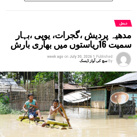
دیش
مدھیہ پردیش ،گجرات، یوپی ،بہار
سمیت 16ریاستوں میں بھاری بارش
on
July 30, 2026
1 week ago
Published
By
سچ کی آواز ڈیسک