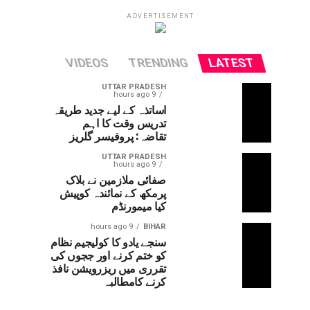
ADVERTISEMENT
VIDEOS
TRENDING
LATEST
UTTAR PRADESH
9 hours ago
اساتذہ کے لیے جدید طریقہ
تدریس وقت کا اہم
تقاضہ: پروفیسر گلریز
UTTAR PRADESH
9 hours ago
صفائی ملازمین نے بلاک
پرمکھ کے نمائندہ کوپیش
کیا میمورنڈم
9 hours ago
BIHAR
سنجے یادو کا کولیجیم نظام
کو ختم کرنے اور ججوں کی
تقرری میں ریزرویشن نافذ
کرنے کامطالبہ