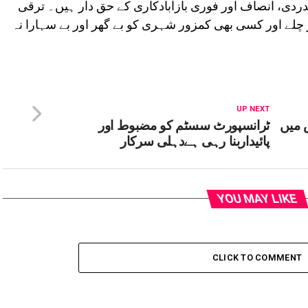
دردی، انصاف اور فوری بازآبادکاری کے حق دار ہیں۔ ترقی
چلے اور کسی بھی کمزور شہری کو بے گھر اور بے سہارا نہ
UP NEXT
 میں
ٹرانسپورٹ سسٹم کو مضبوط اور
پائیداربنا رہی ہےدہلی سرکار
YOU MAY LIKE
CLICK TO COMMENT