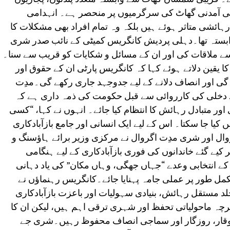
 کی آمدنی گھاٹ کی سرگرمیوں پر منحصر ہے۔ انہدامی
ہائشی متاثر ہوئے ہیں بلکہ وہ تمام افراد بھی مشکلات کا
ابستہ تھا۔دہلی پردیش کانگریس کمیٹی کے نائب صدر شری
ں سے ملاقات کی اور ان کے مسائل و شکایات کو قریب سے سنا۔
کا یقین دلاتے ہوئے کہا کہ کانگریس پارٹی ان کے حقوق اور
ے گی اور انصاف دلانے کے لیے جدوجہد جاری رکھے گی۔مدِت
بے دخلی کی کارروائی سے قبل حکومت کی ذمہ داری ہے کہ
ی اور متبادل رہائش کا انتظام کیا جائے۔ انہوں نے کہا، “کسی
یا جا سکتا۔ اس کے لیے ایک انسانی اور جامع بازآبادکاری
ل اور شری مدِت اگروال نے مرکزی وزیر برائے ہاؤسنگ و
کیے گئے خاندانوں کی فوری بازآبادکاری کے لیے ہنگامی
 کے انتخابی وعدے “جہاں جھگی، وہاں مکان” کی یاد دہانی
مل طور پر عملی جامہ پہنایا جائے۔کانگریس رہنماؤں نے
 جلد مستقل رہائش، بنیادی سہولیات اور باعزت بازآبادکاری
اگرچہ ماحولیاتی تحفظ اور شہری ترقی اہم ہیں، لیکن ان کا
نی وقار، روزگار اور سماجی انصاف محفوظ رہیں۔شری جے