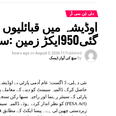
دلی این سی آر
اوڈیشہ میں قبائلیوں
گئی950ایکڑ زمین :سنجے سنگھ
on
August 5, 2026
11 hours ago
Published
By
سچ کی آواز ڈیسک
حاصل کرکے ڈالمیہ سیمنٹ کو دینے کے معاملے پ
پارٹی کے سینئر رہنما اور راجیہ سبھا رکن سن
زبردستی چھین لی ہے۔ پیسا ایکٹ کے مطابق قب