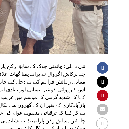
نئی دہلی: چاندنی چوک کے سابق رکنِ پا
متبادل رہائش فراہم کیے بے دخل کیے جان
اس کارروائی کو غیر انسانی اور بنیادی 
کہا کہ شدید گرمی کے موسم میں غریب او
بازآبادکاری کے بغیر ان کے گھروں سے نک
دے کر کہا کہ ترقیاتی منصوبے عوام کی ع
چاہئیں۔سابق رکنِ پارلیمنٹ نے نشاندہی 
سیکڑوں افراد کے روزگار کا ذریعہ بھی ہ