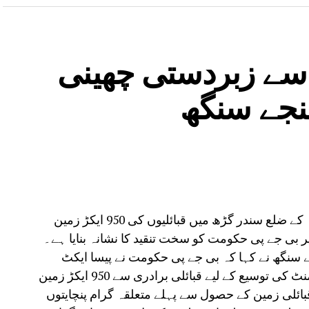
 سے زبردستی چھینی
نئی دہلی، 5 اگست: عام آدمی پارٹی نے اوڈیشہ کے ضلع سندر گڑھ میں قبائلیوں کی 950 ایکڑ زمین
ر بی جے پی حکومت کو سخت تنقید کا نشانہ بنایا ہے۔
جے سنگھ نے کہا کہ بی جے پی حکومت نے پیسا ایکٹ
(PESA Act) کو نظر انداز کرتے ہوئے ڈالمیہ سیمنٹ کی توسیع کے لیے قبائلی برادری سے 950 ایکڑ زمین
ائلی زمین کے حصول سے پہلے متعلقہ گرام پنچایتوں