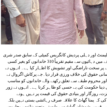
رلیمنٹ اور دہلی پردیش کانگریس کمیٹی کے سابق صدر شری
جے پرکاش اگروال نے پرانے یمنا گھاٹ علاقے میں دہائیوں سے مقیم تقریباً 310 خاندانوں کو بغیر کسی
ے پر سخت ناراضگی اور تشویش کا اظہار کیا ہے۔ انہوں نے
انسانی حقوق کی خلاف ورزی قرار دیا۔جے پرکاش اگروال نے
ر محروم طبقے سے تعلق رکھنے والے خاندانوں کو مناسب
ال دینا حکومت کی بے حسی کو ظاہر کرتا ہے۔ انہوں نے زور
زت، روزگار اور بنیادی حقوق کی قیمت پر نہیں ہونے
کی کہ یمنا گھاٹ کا علاقہ صرف رہائشی بستی نہیں بلکہ
ے۔ قریبی شمشان گھاٹ سے وابستہ متعدد پنڈتوں، پجاریوں