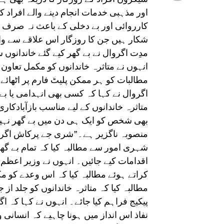
اور مذہبی خدمات انجام دینے والے افراد
کارروائی اور بے دخلی کے باعث نہ صرف ر
شکار ہیں جن کا روزگار اس علاقے سے و
مدِت اگروال نے بے گھر کیے گئے خاندانو
انہوں نے متاثرہ خاندانوں کو مکمل تعاون 
مطالبات کو ہر ممکن پلیٹ فارم پر اٹھائ
اگروال نے کہا کہ کسی بھی انہدامی یا 
متاثرہ خاندانوں کے لیے مناسب بازآبادکار
بھی شخص کو ایک ہی دن میں بے گھر نہیں ک
منصوبہ ناگزیر ہے۔”شری جے پرکاش اگروا
شہری امور سے مطالبہ کیا کہ تمام بے گھر 
اقدامات کیے جائیں۔ انہوں نے وزیر اعظم
کراتے ہوئے مطالبہ کیا کہ اس وعدے کو مک
مطالبہ کیا کہ متاثرہ خاندانوں کو جلد از
پیکیج فراہم کیا جائے۔ انہوں نے کہا کہ 
نفاذ اس انداز میں ہونا چاہیے کہ انسا