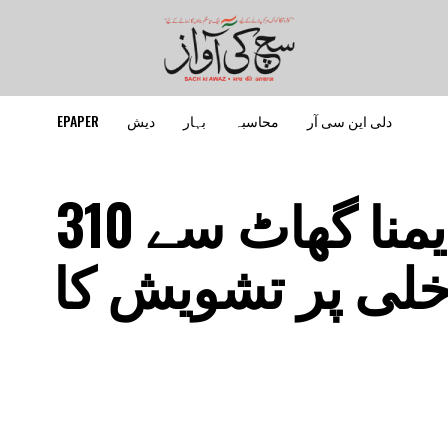
دلی این سی آر
محاسبہ
بہار
دیش
EPAPER
جے پی اگروال نے یمنا گھاٹ سے 310
خلی پر تشویش کا