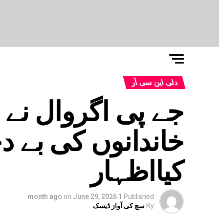
دلی این سی آر
خاندانوں کی بے د
کیااظہار
on
June 29, 2026
1 month ago
Published
By
سچ کی آواز ڈیسک