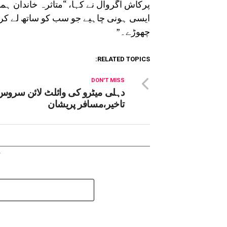
پرکاش اگروال نے کہا، “متاثرہ خاندان ہم
ایسی ہونی چاہیے جو سب کو ساتھ لے کر 
چھوڑے۔”
RELATED TOPICS:
DON'T MISS
دہلی میٹرو کی وائلٹ لائن سروس
تاخیر،مسافر پریشان