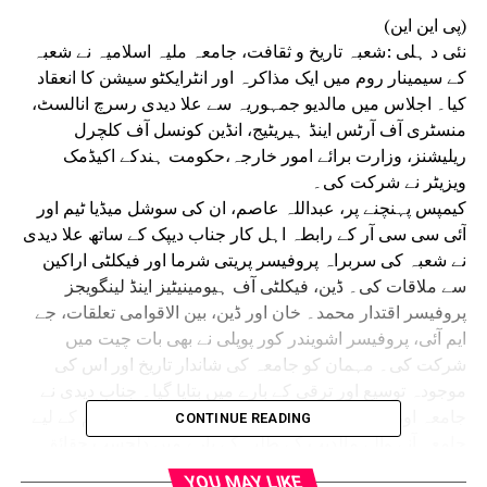
(پی این این)
نئی د ہلی :شعبہ تاریخ و ثقافت، جامعہ ملیہ اسلامیہ نے شعبہ
کے سیمینار روم میں ایک مذاکرہ اور انٹرایکٹو سیشن کا انعقاد
کیا۔ اجلاس میں مالدیو جمہوریہ سے علا دیدی رسرچ انالسٹ،
منسٹری آف آرٹس اینڈ ہیریٹیج، انڈین کونسل آف کلچرل
ریلیشنز، وزارت برائے امور خارجہ،حکومت ہندکے اکیڈمک
ویزیٹر نے شرکت کی۔
کیمپس پہنچنے پر، عبداللہ عاصم، ان کی سوشل میڈیا ٹیم اور
آئی سی سی آر کے رابطہ اہل کار جناب دیپک کے ساتھ علا دیدی
نے شعبہ کی سربراہ پروفیسر پریتی شرما اور فیکلٹی اراکین
سے ملاقات کی۔ ڈین، فیکلٹی آف ہیومینیٹیز اینڈ لینگویجز
پروفیسر اقتدار محمد۔ خان اور ڈین، بین الاقوامی تعلقات، جے
ایم آئی، پروفیسر اشویندر کور پوپلی نے بھی بات چیت میں
شرکت کی۔ مہمان کو جامعہ کی شاندار تاریخ اور اس کی
موجودہ توسیع اور ترقی کے بارے میں بتایا گیا۔ جناب دیدی نے
جامعہ اور مالدیپ کے روابط اور ماضی میں اعلیٰ تعلیم کے لیے
CONTINUE READING
جامعہ آنے والے مالدیپ کے طلبہ کے بارے میں دلچسپ حقائق
اور معلومات بھی ساجھا کیے۔ وہ جامعہ ملیہ کے اس وقت کے
YOU MAY LIKE