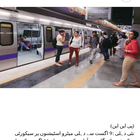
ہزار روپے ماہانہ اسٹائپنڈ پر مقرر کرنے کی پہل
کی گئی ہے۔انہوں نے بتایا کہ ایف ایس ایل کو جدید
ترین بنانے کے لیے ضروری مشینری، سائنسی آلات،
سائبر ورک اسٹیشن اور استعمال کی اشیاء کی
خریداری کی گئی ہے۔
دہلی پولیس کی چھ رینجز اور 15 اضلاع میں نئے فوجداری
قوانین کے مطابق جائے وقوعہ پر فوری سائنسی
امداد دستیاب کرانے کے لیے فارنسک ماہرین
تعینات کیے گئے ہیں۔ مختلف رینجز میں فارنسک
ٹیموں کے استعمال کے لیے چھ موبائل فارنسک وین
بھی خریدی اور فعال کی جا رہی ہیں۔مسٹر سود نے
کہا کہ زیرِ التوا مقدمات کو کم کرنے کے لیے ایف
ایس ایل نے بہتر انسانی وسائل کے انتظام، توسیع
شدہ اور لچکدار کام کے اوقات، ہفتہ وار چھٹیوں
میں کام، عملے کے لیے نقل و حمل، سکیورٹی و کھانے
کا انتظام، اسٹاف روٹیشن اور مختلف ڈویژنوں کے
درمیان بہتر تعامل جیسے اقدامات اٹھائے ہیں۔
(پی این این)
انہوں نے کہا کہ سائنسی تحقیقات موثر فوجداری
نئی دہلی :9 اگست سے دہلی میٹرو اسٹیشنوں پر سیکورٹی
نظامِ انصاف کی ریڑھ کی ہڈی ہے۔ وقت پر کی جانے