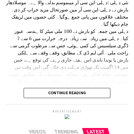
نئی دہلی :دہلی-این سی آر میںموسم بدلنے والا ہے۔ موسلادھار
زور دیا گیا۔
بارش نے دہلی-این سی آر میں صورتحال مزید خراب کر دی۔
مختلف علاقوں میں پانی جمع ہوگیا۔ کئی حصوں میں ٹریفک
جام دیکھا گیا۔
دہلی میں جمعہ کو بارش نے 100 ملی میٹر کا ہندسہ عبور
کیا۔ دہلی میں زیادہ سے زیادہ درجہ حرارت میں 6 سے 7
ڈگری سیلسیس کی کمی ہوئی، جس سے مرطوب گرمی سے
راحت ملی۔ آئی ایم ڈی کے مطابق، وقفے وقفے سے ہلکی
بارش یا بوندا باندی اس ہفتے جاری رہنے کی توقع ہے، جس
میں 14 اگست تک تھوڑی مہلت دی جائے گی۔اس وقت تین
موسمی نظام فعال ہیں۔ محکمہ موسمیات کے مطابق، جنوب
مغربی اتر پردیش اور آس پاس کے علاقوں میں کم دباؤ کا
علاقہ کمزور ہوگیا ہے، لیکن اس سے منسلک سائیکلونک
CONTINUE READING
سرکولیشن اب شمال مشرقی راجستھان اور آس پاس کے
علاقوں میں سرگرم ہے۔ مانسون کی گرت دہلی، سدھی اور
دیگھا سے بھی گزر رہی ہے، جو مشرقی وسطی خلیج بنگال تک
ADVERTISEMENT
پھیلی ہوئی ہے۔ ایک ویسٹرن ڈسٹربنس گرت کی شکل میں
رہتا ہے۔ان موسمی نظاموں کے اثر کی وجہ سے ابر آلود
آسمان نے دہلی اور این سی آر کے مختلف حصوں کو ڈھانپ لیا
VIDEOS
TRENDING
LATEST