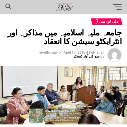
دلی این سی آر
جامعہ ملیہ اسلامیہ میں مذاکرہ اور
انٹرایکٹو سیشن کا انعقاد
on
April 15, 2026
4 months ago
Published
By
سچ کی آواز ڈیسک