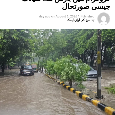
جیسی صورتحال
توسیع ہوں گے۔ فی الحال، میٹرو نوئیڈا کے سیکٹر-51 سے گریٹر
نوئیڈا کے گریٹر نوئیڈا ڈپو تک ایکوا لائن پر چلتی ہے۔ اب، اس
on
August 6, 2026
1 day ago
Published
لائن کو پھیلانے اور میٹرو کو سیکٹر-142 سے بوٹینیکل گارڈن اور
By
سچ کی آواز ڈیسک
گریٹر نوئیڈا ڈپو سے بوڈاکی روٹس پر چلانے کے منصوبے جاری
ہیں۔ ان دونوں راستوں کو اتر پردیش کی کابینہ سے بھی
منظوری مل چکی ہے۔ مرکزی منظوری کے بعد، NMRC نے ان
دونوں راستوں پر کام شروع کرنے کے لیے تقریباً چھ ماہ قبل
ٹینڈر جاری کیا تھا۔ ٹینڈر کی آخری تاریخ میں دو بار توسیع کی
گئی۔ اب اس عمل کے لیے ایجنسی کا انتخاب کر لیا گیا ہے۔این
ایم آر سی کے عہدیداروں نے بتایا کہ دونوں راستوں پر کام
شروع کرنے کے لئے ایل این ٹی نامی ایجنسی کا انتخاب کیا گیا
ہے۔ یہ ایجنسی دونوں راستوں پر تعمیراتی کام کرے گی۔
دونوں راستوں پر سول کام کے لیے منتخب کردہ ایجنسی لارسن
اینڈ ٹوبرو (L&T) ہے۔ سول ورک کی تخمینہ لاگت 1,200 کروڑ
ہے۔اس لائن پر آٹھ اسٹیشن بنائے جائیں گے۔ ان میں
سیکٹر-38A بوٹینیکل گارڈن، سیکٹر-44، نوئیڈا آفس، سیکٹر-96،
سیکٹر-97، سیکٹر-105، سیکٹر-108، سیکٹر-93، اور پنچشیل
بوائز انٹر کالج شامل ہوں گے۔