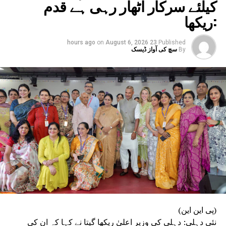
کیلئے سرکار اٹھار رہی ہے قدم
:ریکھا
on
August 6, 2026
23 hours ago
Published
By
سچ کی آواز ڈیسک
(پی این این)
نئی دہلی: دہلی کی وزیر اعلیٰ ریکھا گپتا نے کہا کہ ان کی