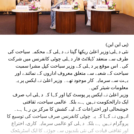
(پی این این)
نئی دہلی:وزیر اعلیٰ ریکھا گپتا نے دہلی کے محکمہ سیاحت کی
طرف سے منعقد ‘ڈیلائٹ فار دہلی چوٹی کانفرنس میں شرکت
کی۔ اس موقع پر دہلی کے وزیر سیاحت کپل مشرا سمیت
سیاحت کے شعبے سے متعلق معروف اداروں کے نمائندے اور
بہت سے سرمایہ کار موجود تھے۔ وزیر اعلیٰ نے ایکس پر یہ
معلومات شیئر کیں۔
وزیر اعلیٰ نے ایکس پر پوسٹ کیا اور کہا کہ دہلی اب صرف
ایک دارالحکومت نہیں ہے، بلکہ عالمی سیاحت، ثقافتی
خوشحالی اور اختراعات کے لیے کشش کا مرکز بن رہا ہے۔
انہوں نے کہا کہ یہ چوٹی کانفرنس صرف سیاحت کی توسیع کا
پروگرام نہیں ہے بلکہ دہلی کو عالمی سرمایہ کاری، اختراع
اور ثقافتی قیادت کی نئی بلندیوں سے جوڑنے کا ایک اسٹریٹجک