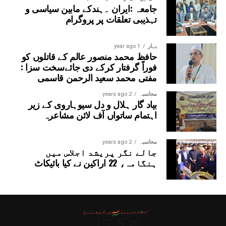
جامعہ :ایران ۔ہندکے مابین سیاسی و
تہذیبی تعلقات پر پروگرام
بہار
1 year ago
حافظ محمد منصور عالم کے قاتلوں کو
فوراً گرفتار کرکے دی جائےسخت سزا :
مفتی محمد سعید الرحمن قاسمی
محاسبہ
2 years ago
بیاد گار ہلال و دل سیوہاروی کے زیر
اہتمام ساتواں آف لائن مشاعرہ
محاسبہ
2 years ago
جالے نگر پریشد اجلاس میں
ہنگامہ، 22 اراکین نے کیا بائیکاٹ