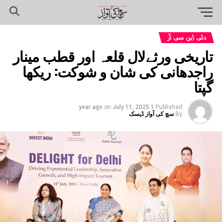
دلی این سی آر
تاریخی ورثےلال قلعہ اور قطب مینار
راجدھانی کی شان و شوکت: ریکھا
گپتا
on
July 11, 2025
1 year ago
Published
By
سچ کی آواز ڈیسک