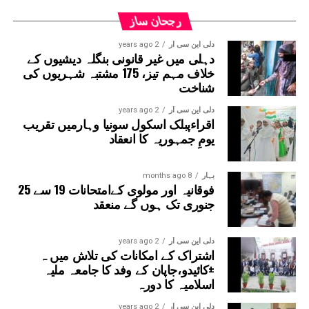
حکام کا کہنا ہے کہ پانی کی نکاسی میں مدد کے لیے
تمام نکاسی آب کے مقامات پر اہلکار تعینات کیے
رجحان ساز
گئے ہیں۔
دلی این سی آر
2 years ago
دہلی میں غیر قانونی بنگلہ دیشیوں کے
خلاف مہم تیز، 175 مشتبہ شہریوں کی
شناخت
دلی این سی آر
2 years ago
اقراءپبلک اسکول سونیا وہارمیں تقریب
یومِ جمہوریہ کا انعقاد
بہار
8 months ago
فوقانیہ اور مولوی کےامتحانات 19 سے 25
جنوری تک ہوں گے منعقد
دلی این سی آر
2 years ago
اشتراک کے امکانات کی تلاش میں ہ
±کائیدو،جاپان کے وفد کا جامعہ ملیہ
اسلامیہ کا دورہ
دلی این سی آر
2 years ago