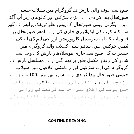
صبح سے ہونے والی بارش نے گروگرام میں سیلاب جیسی
صورتحال پیدا کر دی ہے۔ بڑی سڑکیں اور کالونیاں زیر آب آگئی
ہیں۔ بگڑتی ہوئی صورتحال کے پیش نظر ٹریفک پولیس نے گھر
سے کام کرنے کی ایڈوائزری جاری کی ہے۔ ادھر صورتحال پر
قابو پانے کے لیے میونسپل کارپوریشن اور جی ایم ڈی اے کی
ٹیمیں چوکس ہیں۔سائبر سٹی کہلانے والے گروگرام میں
جمعرات کی صبح سے جاری موسلادھار بارش کی وجہ سے
شہر کی رفتار مکمل طور پر تھم گئی ہے۔ مسلسل بارش نے
گروگرام کی اہم سڑکوں اور رہائشی علاقوں میں سیلاب
جیسی صورتحال پیدا کر دی ہے۔ شہر بھر میں 100 سے زیادہ
بڑے چوراہوں، سڑکوں اور نشیبی علاقوں میں پانی
جمع ہونے کی اطلاع ملی، جس سے ٹریفک کی روانی
متاثر ہوئی۔ ٹریفک پولیس نے گھر سے کام کرنے کی
ایڈوائزری جاری کی ہے۔بارش کا سب سے زیادہ اثر
شہر کے بڑے انڈر پاسز پر پڑا ہے۔ میڈانتا ہسپتال
سے دہلی کی طرف جانے والا انڈر پاس کئی فٹ پانی سے
CONTINUE READING
بھر گیا۔ ایک گاڑی رک گئی اور پانی بھرنے میں
پھنس گئی۔ اسی طرح سرائے الوردی ریلوے انڈر پاس