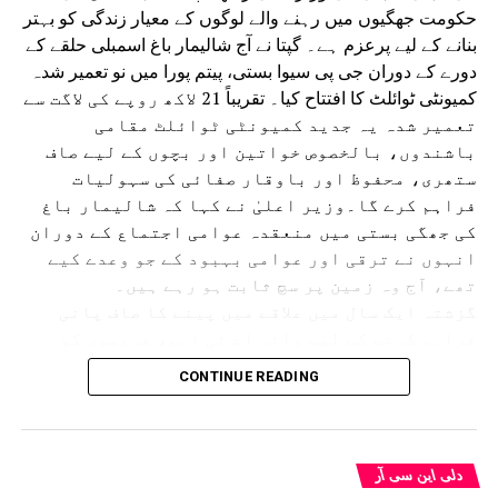
حکومت جھگیوں میں رہنے والے لوگوں کے معیار زندگی کو بہتر
بنانے کے لیے پرعزم ہے۔ گپتا نے آج شالیمار باغ اسمبلی حلقے کے
دورے کے دوران جی پی سیوا بستی، پیتم پورا میں نو تعمیر شدہ
کمیونٹی ٹوائلٹ کا افتتاح کیا۔ تقریباً 21 لاکھ روپے کی لاگت سے
تعمیر شدہ یہ جدید کمیونٹی ٹوائلٹ مقامی
باشندوں، بالخصوص خواتین اور بچوں کے لیے صاف
ستھری، محفوظ اور باوقار صفائی کی سہولیات
فراہم کرے گا۔وزیر اعلیٰ نے کہا کہ شالیمار باغ
کی جھگی بستی میں منعقدہ عوامی اجتماع کے دوران
انہوں نے ترقی اور عوامی بہبود کے جو وعدے کیے
تھے، آج وہ زمین پر سچ ثابت ہو رہے ہیں۔
گزشتہ ایک سال میں علاقے میں پینے کا صاف پانی
فراہم کرنے کے لیے واٹر اے ٹی ایم، غریبوں کو
سستا اور تغذیہ بخش کھانا فراہم کرنے کے لیے اٹل
CONTINUE READING
کینٹین، پانی کی نئی پائپ لائن، سی سی ٹی وی
کیمرے، اسٹریٹ لائٹس، نالیوں کی تعمیر اور جدید
کمیونٹی ٹوائلٹس جیسے متعدد ترقیاتی منصوبوں
کو مکمل کیا گیا ہے۔ اس کے ساتھ ہی 50 اضافی ٹوائلٹ
دلی این سی آر