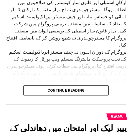
ارکانِ اسمبلی اور قانون ساز کونسلرز کی صلاحیتوں میں
اضافہ ہوگا۔ مسٹرچوہدری نے آج بہار مقننہ کے ارکان کے لیے
اے آئی کو حساس بنانے اور چیف منسٹر ایریا ڈیولپمنٹ اسکیم
کے نفاذ کے سلسلے میں منعقدہ تربیتی پروگرام میں شرکت
کی۔ بہار قانون ساز اسمبلی کے توسیعی ایوان میں منعقدہ
پروگرام کا مسٹرچوہدری نے شمع روشن کر کے باضابطہ افتتاح
کیا۔
پروگرام کے دوران انہوں نے چیف منسٹر ایریا ڈیولپمنٹ اسکیم
کے تحت پروجیکٹ مانیٹرنگ سسٹم ویب پورٹل کا ریموٹ کے
ذریعے افتتاح کیا۔پروگرام سے خطاب کرتے ہوئے مسٹرچوہدری
نے کہا کہ آج کا یہ پروگرام انتہائی اہم ہے۔ انہوں نے کہا کہ
20-25 سال قبل کمپیوٹر کا استعمال محدود تھا، لیکن آج
مصنوعی ذہانت اور ڈیجیٹل ٹیکنالوجی حکومت، انتظامیہ اور
CONTINUE READING
ترقی کی سب سے بڑی ضرورت بن چکی ہے۔ تمام وزراء،
ارکانِ اسمبلی اور قانون ساز کونسلر ان ٹیکنالوجیز کا زیادہ سے
زیادہ استعمال کریں تاکہ عوام سے بہتر رابطہ قائم ہو سکے
اور علاقے کی مناسب ترقی یقینی بنائی جا سکے۔ انہوں نے کہا
BIHAR
کہ ترقیاتی اسکیموں کے تخمینے (ایسٹیمیٹ) تیار کرنے میں بھی
پیپر لیک اور امتحان میں دھاندلی کے
اے آئی کا استعمال کیا جانا چاہیے۔ محکمہ تعمیرات عامہ کے