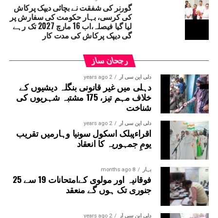
گورنر کی شفقت نے بچائی دیپک پرکاش
قانون ساز کونسل کا رکن بننا لازمی ہے۔ ایسا نہ
کی کرسی، بہار حکومت کی سفارش پر
ہونے پر متعلقہ شخص کو وزارتی عہدہ چھوڑنا پڑ
لیا گیا فیصلہ،اب 16 مارچ 2027 تک رہے
سکتا ہے۔
گی دیپک پرکاش کی مدت کار
رجحان ساز
دلی این سی آر
2 years ago
دہلی میں غیر قانونی بنگلہ دیشیوں کے
خلاف مہم تیز، 175 مشتبہ شہریوں کی
شناخت
دلی این سی آر
2 years ago
اقراءپبلک اسکول سونیا وہارمیں تقریب
یومِ جمہوریہ کا انعقاد
بہار
8 months ago
فوقانیہ اور مولوی کےامتحانات 19 سے 25
جنوری تک ہوں گے منعقد
دلی این سی آر
2 years ago