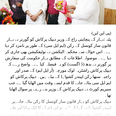
(پی این این)
پٹنہ:بہار کے پنچایتی راج کے وزیر دیپک پرکاش کو گورنر نے بہار
قانون ساز کونسل کے رکن (ایم ایل سی) کے طور پر نامزد کر دیا
ہے۔ اس حوالے سے محکمہ الیکشن نے نوٹیفکیشن بھی جاری کر
دیا ہے۔ موصولہ اطلاعات کے مطابق بہار حکومت کی سفارش
پر گورنر نے بدھ (5 اگست) کو یہ فیصلہ کیا ہے۔ واضح رہے کہ
دیپک پرکاش راشٹریہ لوک مورچہ (آر ایل ایم) کے صدر اور
راجیہ سبھا رکن اپیندر کشواہا کے بیٹے ہیں۔ دیپک پرکاش کو
ایم ایل سی بنائے جانے کا قدم ایسے وقت میں اٹھایا گیا ہے جب
سپریم کورٹ نے دیپک پرکاش کے وزیر بنے رہنے پر سوال اٹھایا
تھا۔
دیپک پرکاش کو بہار قانون ساز کونسل کا رکن بنائے جانے پر
اپیندر کشواہا نے کہا کہ ’’ یہ تو این ڈی اے کا ایک پرانا اور طے
شدہ فیصلہ تھا، جس پر اب عمل درآمد کیا گیا ہے۔ بی جے پی