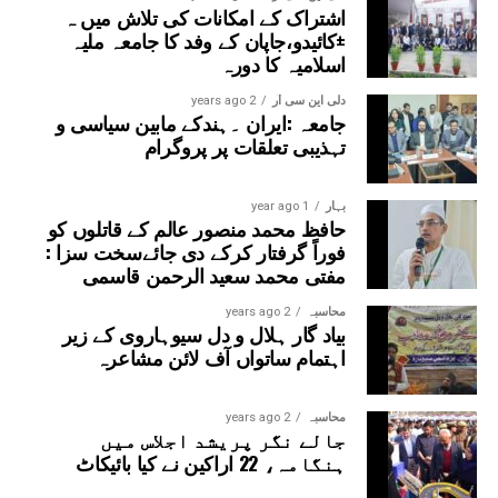
اشتراک کے امکانات کی تلاش میں ہ
±کائیدو،جاپان کے وفد کا جامعہ ملیہ
اسلامیہ کا دورہ
دلی این سی آر
2 years ago
جامعہ :ایران ۔ہندکے مابین سیاسی و
تہذیبی تعلقات پر پروگرام
بہار
1 year ago
حافظ محمد منصور عالم کے قاتلوں کو
فوراً گرفتار کرکے دی جائےسخت سزا :
مفتی محمد سعید الرحمن قاسمی
محاسبہ
2 years ago
بیاد گار ہلال و دل سیوہاروی کے زیر
اہتمام ساتواں آف لائن مشاعرہ
محاسبہ
2 years ago
جالے نگر پریشد اجلاس میں
ہنگامہ، 22 اراکین نے کیا بائیکاٹ