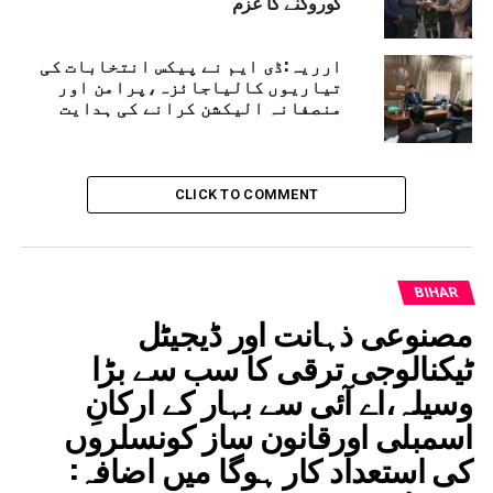
کوروکنے کا عزم
ARARIA NEWS
RELATED TOPICS:
BIHAR ASSEMBLY ELECTIONS 2025
DISTRICT ELECTION OFFICER CUM DISTRICT MAGISTRATE
ارریہ:ڈی ایم نے پیکس انتخابات کی
ARARIA SHRI ANIL KUMAR
تیاریوں کالیاجائزہ،پرامن اور
منصفانہ الیکشن کرانے کی ہدایت
UP NEX
سمبلی انتخابات کے لیے ای وی ایم کی دوسری
ینڈمائزیشن مکمل
DON'T MISS
CLICK TO COMMENT
سوشل میڈیا پر غیر تصدیق شدہ خبریں یا متنازع پوسٹ
شیئر کرنے پرہوگی کارروائی،پولیس کاسخت انتباہ
BIHAR
مصنوعی ذہانت اور ڈیجیٹل
ٹیکنالوجی ترقی کا سب سے بڑا
وسیلہ،اے آئی سے بہار کے ارکانِ
اسمبلی اورقانون ساز کونسلروں
کی استعداد کار ہوگا میں اضافہ: