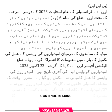
(پی این این)
ارریہ : بہار اسمبلی کے عام انتخابات 2025 کے دوسرے مرحلے
کے تحت ارریہ ضلع کی تمام 6 (چھ) اسمبلی سیٹوں کے لیے
انتخابی عمل کے طے شدہ شیڈول کے مطابق، کلکٹریٹ
کے پرمان آڈیٹوریم میں ڈسٹرکٹ الیکشن آفیسر کم
ڈسٹرکٹ مجسٹریٹ ارریہ شری انیل کمار کی صدارت
میں ایک میڈیا پریس بریفنگ کا اہتمام کیا گیا،
جس میں وہ آخری تاریخ کو واپس لے سکتے ہیں۔
میڈیا کے نمائندوں کے درمیان امیدواروں کی واپسی کے عمل کی
تکمیل کے بارے میں معلومات کا اشتراک کرتے ہوئے، ضلع
الیکشن آفیسر ارریہ نے کہا کہ گزشتہ 23 اکتوبر 2025،
امیدواروں کو واپس لینے کی آخری تاریخ تھی۔ امیدواروں کی
واپسی کا عمل کامیابی سے مکمل ہو گیا ہے۔ مقررہ وقت تک
مختلف اسمبلی حلقوں سے کل 95 نامزد امیدواروں میں سے،
27/ امیدواروں کے کاغذات نامزدگی مختلف کمیوں کے سبب
مسترد کر دیئے گئے تھے، اس کے بعد 68 / امیدوار باقی رہ گئے
CONTINUE READING
تھے ان میں سے 07 امیدواروں نے اپنے کاغذات واپس لے لئے اور
اپنے کاغذات نامزدگی واپس لینے والے امیدواروں میں 46-نرپت
YOU MAY LIKE