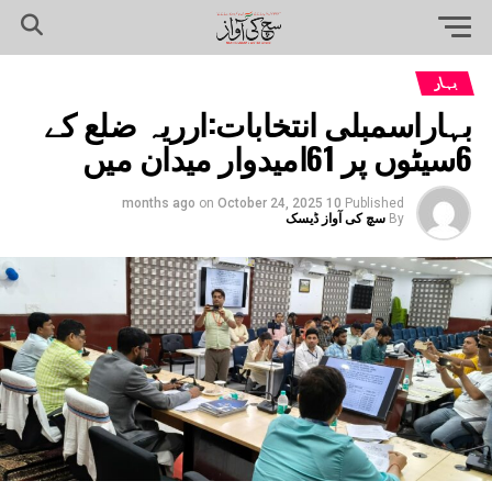
بہار
بہاراسمبلی انتخابات:ارریہ ضلع کے
6سیٹوں پر 61امیدوار میدان میں
on
October 24, 2025
10 months ago
Published
By
سچ کی آواز ڈیسک