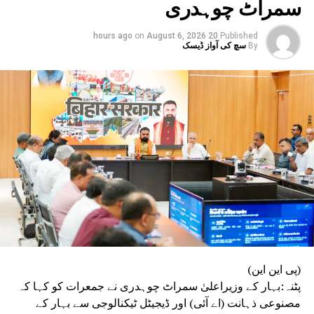
سمراٹ چوہدری
on
August 6, 2026
20 hours ago
Published
By
سچ کی آواز ڈیسک
(پی این این)
پٹنہ:بہار کے وزیراعلیٰ سمراٹ چوہدری نے جمعرات کو کہا کہ
مصنوعی ذہانت (اے آئی) اور ڈیجیٹل ٹیکنالوجی سے بہار کے