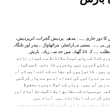
ش کا دور جاری ہے۔ مدھیہ پردیش گجرات، اترپردیش،
ارش ہورہی ہے۔ بستی مہاراشٹر، مراٹھاواڑہ، بیدر اور تلنگانہ
 حد سے زیادہ بارش۔
ی کنڈ کے پاس لینڈ سلائڈنگ سے کیدار ناتھ
ن کئی گھروں میں پتھروں کا ملبہ گھس گیا۔
 ہیں۔ کانوڑیوں کو بچانے کے لئے ایس ڈی آر
سے مرنے والوں کی تعداد اب سو سے پار کرگئی
ے زیر آب ہیں۔ وہاں کے لوگ دوسرے محفوظ
مہ موسمیات کے مطابق ایک اگست تک آسام اور
لی گرنے کے امکانات ہیں۔آسام میں
ساگر، جورہارٹ اور گولہ گھاٹ جیسے سرحدی