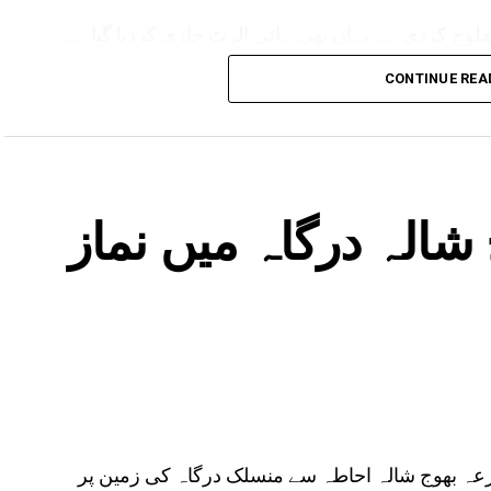
لوج کردی ہے یہاں بھی ہائی الرٹ جاری کردیا گیا ہے۔
مدھیہ پردیش میں بھی بارش کا الرٹ جاری کیا گیا ہے۔ وہاں کے 17 اضلع متاثر ہیں۔ یوپی ،
CONTINUE REA
لرٹ ہے۔
شالہ درگاہ میں نماز
زعہ بھوج شالہ احاطہ سے منسلک درگاہ کی زمین پر