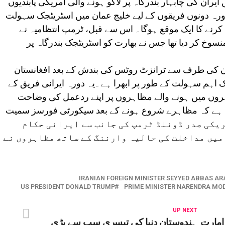
رمپ انتظامیہ نے اکتوبر 2024 میں ایران کی چابہار بندرگاہ پر لاگو ہونے والی امریکی پابندیوں
دورہ دونوں فریقوں کے لیے خلیج عمان میں اسٹریٹجک سہولت
رنے کا ایک موقع ہوگا۔ اس سے قبل، ٹرمپ انتظامیہ نے
 منسوخ کر دیا تھا جس نے بھارت کو اسٹریٹجک بندرگاہ پر
ان کی طرف سے ٹرانزٹ روٹس کی بندش کے بعد افغانستان
 اہم سہولت کے طور پر ابھرا ہے۔یہ دورہ ایرانی فریق کے
ہروں میں ہونے والے مظاہروں پر اپنے ردعمل کی وضاحت
جاتا ہے کہ مظاہرے شروع ہونے کے بعد سیکورٹی فورسز سمیت
ہیں۔ امریکی صدر ڈونلڈ ٹرمپ کی جانب سے ایرانی حکام
میں مداخلت کی حالیہ وارننگ کے ساتھ مظاہروں نے
IRANIAN FOREIGN MINISTER SEYYED ABBAS A
US PRESIDENT DONALD TRUMP
PRIME MINISTER NARENDRA MOD
UP NEXT
امارتِ
ہندوستان دنیا کی تیسری سب سے بڑی