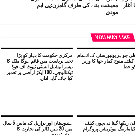
ٓغاز
معیشت بننے کی طرف گامزن:پی ایم
مودی
YOU MAY LIKE
ی جوہر یونیورسٹی کے انہدام
مرکزی حکومت کا بہار کو بڑا
کیلئے منوج کمار جھا کا وزیر
تحفہ،ریاست میں قائم ہوگا ملک کا
و خط
تیسرا نیشنل انسٹی ٹیوٹ آف فوڈ
ٹیکنالوجی، 100 ایکڑ اراضی پر تعمیر
کیا جائے گایہ ادارہ
یٰ ریکھا گپتا نے بچوں کیلئے
ہندوستان اور برازیل کے مابین 5 سال
امارننگ نیوٹریشن پروگرام
میں 20 بلین ڈالر کی تجارت کا
ہدف:مودی