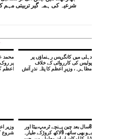
شرعیہ کی ہمہ گیر تربیتی مہم کا ا
دہلی میں کانگریس رہنماؤں پر
محمد عل
پولیس کی کارروائی کے خلاف
پر روک 
مظاہرہ، وزیرِ اعظم کا پتلہ نذرِ آتش
اعظم ک
8سال بعد چین پہنچے ٹرمپ،بیٹا اور
وزیر اعل
بہو بھی ساتھ، 9لاکھ کروڑکے طیارہ
شروع کی
ڈیل کا امکان،ایران معاملے میں چین