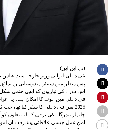
(پی این این)
نئی دہلی:ایرانی وزیر خارجہ سید عباس 
پس منظر میں سینئر ہندوستانی رہنماؤں 
نئی دہلی میں ہونے کا امکان ہے۔ یہ عراغ
2025 میں نئی دہلی کا سفر کیا تھا، جب کہ بھارت پاکستان کے ساتھ چار روزہ تنازع میں مصروف تھا۔
چابہار بندرگاہ کی ترقی کے لیے تعاون کو ا
امن عمل جیسی علاقائی پیشرفت ان امور