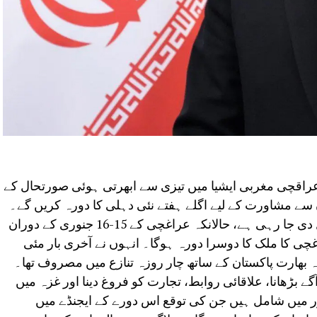
عراقچی مغربی ایشیا میں تیزی سے ابھرتی ہوئی صورتحال کے
سے مشاورت کے لیے اگلے ہفتے نئی دہلی کا دورہ کریں گے۔
اس دورے کی تیاریوں کو ابھی حتمی شکل دی جا رہی ہے، حالانکہ عراغچی کے 15-16 جنوری کے دوران
چی کا ملک کا دوسرا دورہ ہوگا۔ انہوں نے آخری بار مئی
ٓگے بڑھانا، علاقائی روابط، تجارت کو فروغ دینا اور غزہ میں
 میں شامل ہیں جن کی توقع اس دورے کے ایجنڈے میں