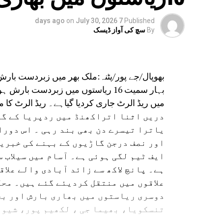
on
July 30, 2026
7 days ago
Published
By
سچ کی آواز ڈیسک
بھوپال/جے پور/پٹنہ:ملک بھر میں زبردست بار
بہار سمیت 16 ریاستوں میں زبردست ب
میں ریڈ الرٹ جاری کردیا گیاہے۔ ریڈ الرٹ کا مطلب ہے کہ 24 گھنٹے میں
دریں اثنا اتراکھنڈ میں ردپریا کے گور
یاترا تیسرے دن بھی بند رہی ۔ اس دورا
اور نصف درجن گاڑیوں کے بہنے کی خبریں
ایف ٹیم لگی ہوئی ہے۔ آسام میں سیلاب 
ہے۔ پانچ لاکھ سے زائد آبادی والے علاق
علاقوں میں منتقل کردیئے گئے ہیں۔ محک
دوسری ریاستوں میں بھاری بارش اور بج
تنسکویا، بھیما جی ، لکھیم پور، شیو 