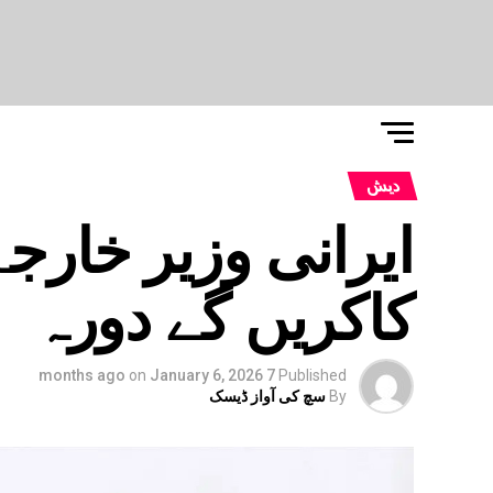
دیش
ایرانی وزیر خارجہ
کاکریں گے دورہ
on
January 6, 2026
7 months ago
Published
By
سچ کی آواز ڈیسک