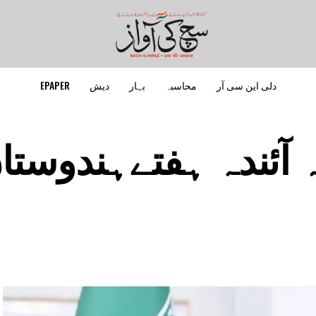
دلی این سی آر
محاسبہ
بہار
دیش
EPAPER
 آئندہ ہفتےہندوستا