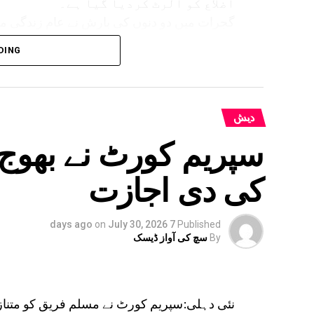
اضلاع کو الرٹ کردیا گیا ہے۔
گجرات میں دو دنوں کی بارش نے عام زندگی مف
DING
بہار کے کئی اضلاع میں بھی انتظامیہ ا
دیش
سپریم کورٹ نے بھوج 
کی دی اجازت
on
July 30, 2026
7 days ago
Published
By
سچ کی آواز ڈیسک
نئی دہلی:سپریم کورٹ نے مسلم فریق کو متنا