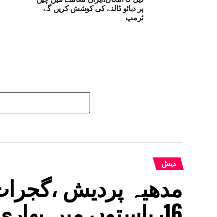
پر دبائو ڈالنے کی کوشش کریں گے
ٹرمپ
دیش
مدھیہ پردیش ،گجرات
16ریاستوں میں بھاری بارش