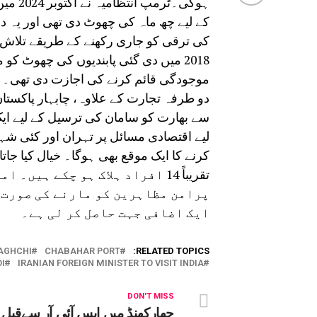
ہوگی۔ٹ
کے لیے چھ ماہ کی چھوٹ دی تھی اور یہ 
کی ترقی کو جاری رکھنے کے طریقے تلاش ک
2018 میں دی گئی پابندیوں کی چھوٹ کو
موجودگی قائم کرنے کی اجازت دی تھی۔
دو طرفہ تجارت کے علاوہ، چابہار پاکست
سے بھارت کو سامان کی ترسیل کے لیے ایک
لیے اقتصادی مسائل پر تہران اور کئی ش
کرنے کا ایک موقع بھی ہوگا۔ خیال کیا 
تقریباً 14 افراد ہلاک ہو چکے 
پرامن مظاہرین کو مارنے کی صورت 
ایک اضافی جہت حاصل کر لی ہے۔
RAGHCHI
CHABAHAR PORT
RELATED TOPICS:
I
IRANIAN FOREIGN MINISTER TO VISIT INDIA
DON'T MISS
جھارکھنڈ میں ایس آئی آر سےقبل 