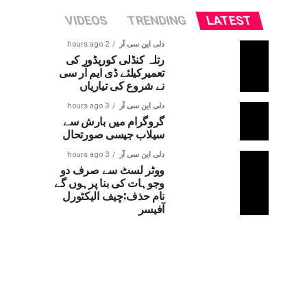
VIDEOS
TRENDING
LATEST
دلی این سی آر
2 hours ago
رتلہ کنڈلی کوریڈور کی
تعمیرکیلئے ڈی ایم آر سی
نے شروع کی تیاریاں
دلی این سی آر
3 hours ago
گروگرام میں بارش سے
سیلاب جیسی صورتحال
دلی این سی آر
3 hours ago
ووٹر لسٹ سے صرف دو
وجوہات کی بنا پرہوں گے
نام حذف:چیف الیکٹورل
آفیسر