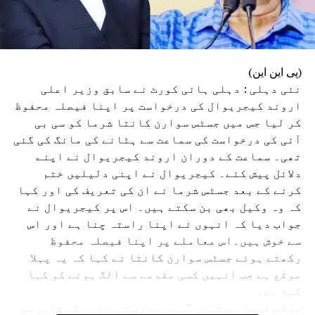
(پی این این)
نئی دہلی : دہلی ہائی کورٹ نے سابق وزیر اعلی
اروند کیجریوال کی درخواست پر اپنا فیصلہ محفوظ
کر لیا جس میں جسٹس سوارن کانتا شرما کو سی بی
آئی کی درخواست کی سماعت سے ہٹانے کی مانگ کی گئی
تھی۔ سماعت کے دوران اروند کیجریوال نے اپنے
دلائل پیش کئے۔ کیجریوال نے اپنی دلیلیں ختم
کرنے کے بعد جسٹس شرما نے ان کی تعریف کی اور کہا
کہ وہ وکیل بھی بن سکتے ہیں۔ اس پر کیجریوال نے
جواب دیا کہ انہوں نے اپنا راستہ چنا ہے اور اس
سے خوش ہیں۔اس معاملے پر اپنا فیصلہ محفوظ
رکھتے ہوئے جسٹس سوارن کانتا نے کہا کہ یہ پہلا
موقع ہے جب انہیں کسی مقدمے سے الگ ہونے کو کہا
گیا ہے۔
جسٹس شرما نے کہا، “میں نے دستبرداری کے قانونی