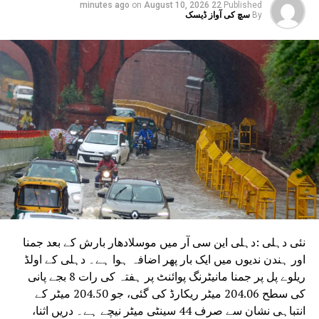
امعہ ملیہ اسلامیہ میں مذاکرہ اور انٹرایکٹو سیشن کا
on
August 10, 2026
22 minutes ago
Published
نعقاد
By
سچ کی آواز ڈیسک
DON'T MISS
ناری شکتی وندن بل،خواتین کی سیاسی شراکت کو
بڑھانے کا تاریخی قدم :ریکھا گپتا
نئی دہلی :دہلی این سی آر میں موسلادھار بارش کے بعد جمنا
اور ہندن ندیوں میں ایک بار پھر اضافہ ہوا ہے۔ دہلی کے اولڈ
ریلوے پل پر جمنا مانیٹرنگ پوائنٹ پر ہفتہ کی رات 8 بجے پانی
کی سطح 204.06 میٹر ریکارڈ کی گئی، جو 204.50 میٹر کے
انتباہی نشان سے صرف 44 سینٹی میٹر نیچے ہے۔ دریں اثنا،