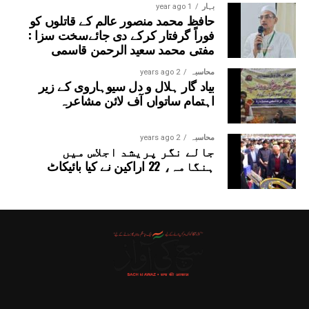
بہار
1 year ago
حافظ محمد منصور عالم کے قاتلوں کو
فوراً گرفتار کرکے دی جائےسخت سزا :
مفتی محمد سعید الرحمن قاسمی
محاسبہ
2 years ago
بیاد گار ہلال و دل سیوہاروی کے زیر
اہتمام ساتواں آف لائن مشاعرہ
محاسبہ
2 years ago
جالے نگر پریشد اجلاس میں
ہنگامہ، 22 اراکین نے کیا بائیکاٹ