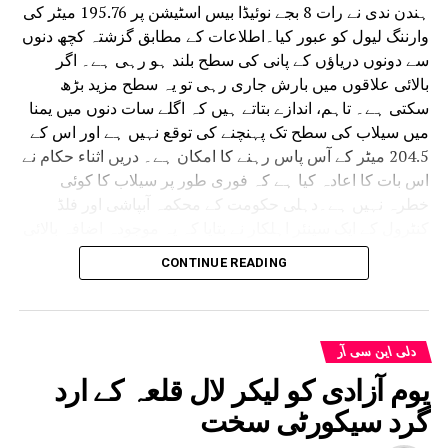
ہندن ندی نے رات 8 بجے نوئیڈا بیس اسٹیشن پر 195.76 میٹر کی
وارننگ لیول کو عبور کیا۔اطلاعات کے مطابق گزشتہ کچھ دنوں
سے دونوں دریاؤں کے پانی کی سطح بلند ہو رہی ہے۔ اگر
بالائی علاقوں میں بارش جاری رہی تو یہ سطح مزید بڑھ
سکتی ہے۔ تاہم، اندازے بتاتے ہیں کہ اگلے سات دنوں میں یمنا
میں سیلاب کی سطح تک پہنچنے کی توقع نہیں ہے اور اس کے
204.5 میٹر کے آس پاس رہنے کا امکان ہے۔ دریں اثناء حکام نے
اس بات کا اعادہ کیا ہے کہ فوری طور پر سیلاب کا کوئی
خطرہ نہیں ہے۔دہلی حکومت کے محکمہ آبپاشی اور فلڈ
کنٹرول کے ایک سینئر اہلکار نے بتایا کہ یہ موجودہ اضافہ بالائی
علاقوں سے جاری پانی کی وجہ سے ہے۔ اہلکار نے کہا، ہریانہ
CONTINUE READING
کے یمنا نگر سے دہلی تک پانی پہنچنے میں دو دن لگتے ہیں۔
پانی کی سطح بڑھنا شروع ہوئی، لیکن صورتحال پوری طرح
سے قابو میں ہے۔ پانی کے تیز بہاؤ سے دریا صاف ہو جائے گا۔
پانی کی سطح بڑھنے کے بعد مستحکم ہونے کی امید ہے۔ فوری
دلی این سی آر
طور پر سیلاب کا کوئی خطرہ نہیں ہے۔”دراصل، شدید بارش
یوم آزادی کو لیکر لال قلعہ کے ارد
کے بعد ہتھینی کنڈ بیراج سے اس کے اوپر والے علاقے میں پانی
گرد سیکورٹی سخت
چھوڑنے کی وجہ سے پانی کی سطح بلند ہوئی ہے۔ بیراج سے
چھوڑے جانے والے پانی کو دہلی پہنچنے میں عام طور پر 48 سے