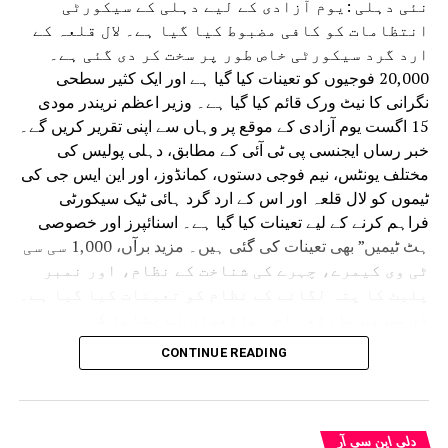
نئی دہلی :یوم آزادی کے لیے دہلی کے سیکورٹی
انتظامات کو کافی مضبوط کیا گیا ہے۔ لال قلعہ کے
ارد گرد سیکورٹی خاص طور پر سخت کر دی گئی ہے۔
20,000 فوجیوں کو تعینات کیا گیا ہے اور ایک کثیر سطحی
نگرانی کا نیٹ ورک قائم کیا گیا ہے۔ وزیر اعظم نریندر مودی
15 اگست یوم آزادی کے موقع پر وہاں سے اپنی تقریر کریں گے۔
خبر رساں ایجنسی پی ٹی آئی کے مطابق، دہلی پولیس کی
مختلف یونٹس، نیم فوجی دستوں، کمانڈوز، اور این ایس جی کی
ٹیموں کو لال قلعہ اور اس کے ارد گرد ہائی ٹیک سیکورٹی
فراہم کرنے کے لیے تعینات کیا گیا ہے۔ اسنائپرز اور خصوصی
ہٹ ٹیمیں” بھی تعینات کی گئی ہیں۔ مزید برآں، 1,000 سی سی
ٹی وی کیمرے، چہرے کی شناخت کے نظام، اور نمبر
پلیٹ کا پتہ لگانے کے نظام کو تعینات کیا گیا ہے۔
ڈی سی پی نارتھ راجہ باتھیان نے بتایا کہ
سیکورٹی انتظامات میں ٹریفک یونٹ کے دہلی پولیس
CONTINUE READING
کے اہلکار، شمالی ضلع کی ٹیمیں، مقامی پولیس،
پی سی آر، اسپیشل برانچ، اسپیشل سیل، اور عام
سیکورٹی اہلکار شامل ہیں۔
انہوں نے کہا، “ان تمام ڈویژنوں کے اہلکاروں کو تعینات کیا گیا
دلی این سی آر