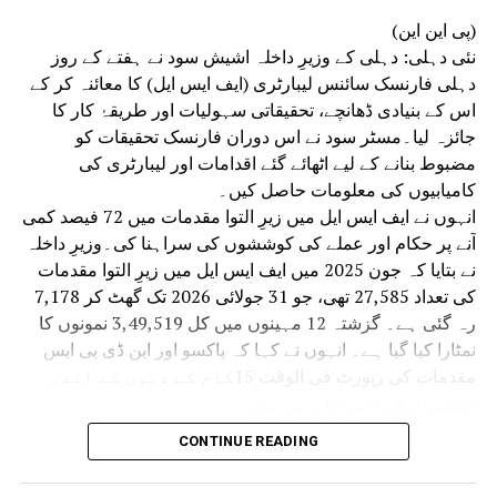
نے کہا کہ ان کے علاوہ کچھ پولیس اہلکار بھی باڈی
(پی این این)
کیمروں کے ساتھ تعینات ہیں۔ ڈرون کے کسی بھی
نئی دہلی: دہلی کے وزیرِ داخلہ اشیش سود نے ہفتے کے روز
خطرے سے نمٹنے کے لیے اینٹی ڈرون سسٹم بھی نصب
دہلی فارنسک سائنس لیبارٹری (ایف ایس ایل) کا معائنہ کر کے
کیا گیا ہے۔ سوشل میڈیا پر ہونے والی گفتگو پر
اس کے بنیادی ڈھانچے، تحقیقاتی سہولیات اور طریقۂ کار کا
بھی مسلسل نظر رکھی جا رہی ہے۔ ہم پوری طرح تیار
جائزہ لیا۔مسٹر سود نے اس دوران فارنسک تحقیقات کو
ہیں۔ تمام بریفنگ اور ٹریننگ سیشن مکمل ہو چکے
مضبوط بنانے کے لیے اٹھائے گئے اقدامات اور لیبارٹری کی
ہیں۔ممکنہ دہشت گردانہ حملوں کے خطرے کے پیش
کامیابیوں کی معلومات حاصل کیں۔
نظر، دہلی پولیس اور نیشنل سیکورٹی گارڈ (این
انہوں نے ایف ایس ایل میں زیرِ التوا مقدمات میں 72 فیصد کمی
ایس جی) نے مرکزی اور ریاستی ایجنسیوں کے ساتھ
آنے پر حکام اور عملے کی کوششوں کی سراہنا کی۔وزیرِ داخلہ
مل کر قومی راجدھانی میں انسداد دہشت گردی کی
نے بتایا کہ جون 2025 میں ایف ایس ایل میں زیرِ التوا مقدمات
مشترکہ مشق کی ہے۔
کی تعداد 27,585 تھی، جو 31 جولائی 2026 تک گھٹ کر 7,178
رہ گئی ہے۔ گزشتہ 12 مہینوں میں کل 3,49,519 نمونوں کا
نمٹارا کیا گیا ہے۔ انہوں نے کہا کہ پاکسو اور این ڈی پی ایس
مقدمات کی رپورٹ فی الوقت 15کام کے دنوں کے اندر
دستیاب کرائی جا رہی ہے۔
نومبر 2025 سے لیبارٹری میں ہر مہینے 3,000 سے زائد
CONTINUE READING
مقدمات کی جانچ کی صلاحیت حاصل کی جا رہی ہے۔
انہوں نے کہا کہ وزیر اعظم نریندر مودی اور وزیرِ