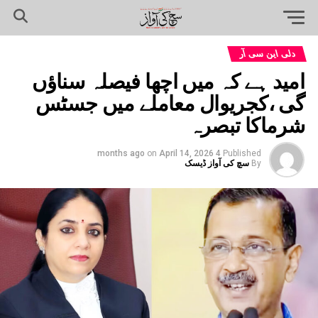
دلی این سی آر
امید ہے کہ میں اچھا فیصلہ سناؤں
گی ،کجریوال معاملے میں جسٹس
شرماکا تبصرہ
on
April 14, 2026
4 months ago
Published
By
سچ کی آواز ڈیسک