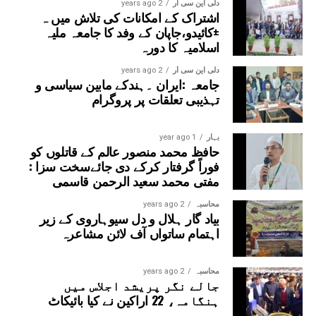
دلی این سی آر
2 years ago
اشتراک کے امکانات کی تلاش میں ہ
±کائیدو،جاپان کے وفد کا جامعہ ملیہ
اسلامیہ کا دورہ
دلی این سی آر
2 years ago
جامعہ :ایران ۔ہندکے مابین سیاسی و
تہذیبی تعلقات پر پروگرام
بہار
1 year ago
حافظ محمد منصور عالم کے قاتلوں کو
فوراً گرفتار کرکے دی جائےسخت سزا :
مفتی محمد سعید الرحمن قاسمی
محاسبہ
2 years ago
بیاد گار ہلال و دل سیوہاروی کے زیر
اہتمام ساتواں آف لائن مشاعرہ
محاسبہ
2 years ago
جالے نگر پریشد اجلاس میں
ہنگامہ، 22 اراکین نے کیا بائیکاٹ