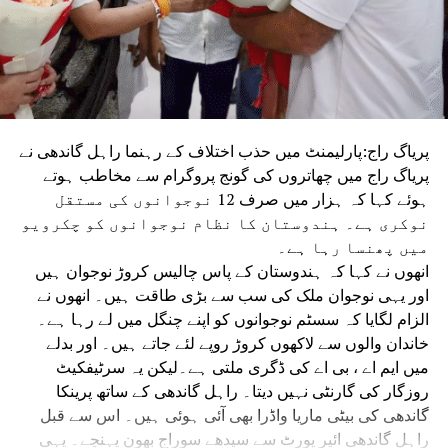
پریاگ راج:پارلیمنٹ میں حذب اختلاف کے رہنما راہل گاندھی نے
پریاگ راج میں چھاتروں کی گونج پروگرام سے مخاطب ہوتے
ہوئے کہا کہ ہزار میں صرف 12 نوجوانوں کی مستقل
نوکری ہے۔ ہندوستان کا نظام نوجوانوں کو چکرویو
میں پھنسا رہا ہے۔
انھوں نے کہا کہ ہندوستان کے پاس چالیس کروڑ نوجوان ہیں
اور یہی نوجوان ملک کی سب سے بڑی طاقت ہیں۔ انھوں نے
الزام لگایا کہ سسٹم نوجوانوں کو اپنے چنگل میں لے رہا ہے۔
خاندان والوں سے لاکھوں کروڑ روپے لئے جاتے ہیں۔ اور بدلے
میں ایم اے ، بی اے کی ڈگری ملتی ہے۔لیکن یہ سرٹیفکیٹ
روزگار کی گارنٹی نہیں دیتا۔ راہل گاندھی کے ساتھ پرینکا
گاندھی کی بیٹی ماریا واڈرا بھی آئی ہوئی ہیں۔ اس سے قبل
راہل گاندھی ائیر پورٹ سے سیدھے سوراج بھون پہنچے۔ یہی