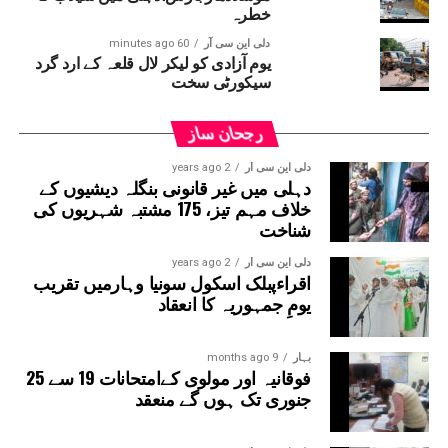
خطرہ
ادائیگی ممکن ہو سکے۔
واضح رہے کہ 15 مئی کو مدھیہ پردیش ہائی کورٹ نے اپنے
دلی این سی آر
60 minutes ago
یوم آزادی کو لیکر لال قلعہ کے ارد گرد
فیصلے میں قرار دیا تھا کہ دھار ضلع میں واقع متنازع بھوج
سیکورٹی سخت
شالا-کمال مولہ مسجد کمپلیکس دراصل دیوی سرسوتی کا
مندر ہے۔ اسی فیصلے میں عدالت نے آثارِ قدیمہ کے سروے آف
رجحان ساز
انڈیا (اے ایس آئی) کے کئی دہائیوں پرانے اس حکم کو بھی
منسوخ کر دیا تھا، جس کے تحت مسلم برادری کو اس مقام پر
دلی این سی آر
2 years ago
دہلی میں غیر قانونی بنگلہ دیشیوں کے
جمعہ کی نماز ادا کرنے کی اجازت حاصل تھی۔
خلاف مہم تیز، 175 مشتبہ شہریوں کی
شناخت
دلی این سی آر
2 years ago
اقراءپبلک اسکول سونیا وہارمیں تقریب
یومِ جمہوریہ کا انعقاد
بہار
9 months ago
فوقانیہ اور مولوی کےامتحانات 19 سے 25
جنوری تک ہوں گے منعقد