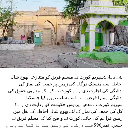
نئی دہلی:سپریم کورٹ نے مسلم فریق کو متنازعہ بھوج شالہ
احاطہ سے منسلک درگاہ کی زمین پر جمعہ کی نماز کی
ادائیگی کی اجازت دی ہے۔ کورٹ نے کہا کہ مذہبی حقوق کی
ادائیگی ہمارا فرض ہے۔ اسے سلب نہیں کیا جاسکتا۔
سپریم کورٹ نے مدھیہ پردیش حکومت کو ہدایت دی ہے کہ
کل کی جمعہ کی نماز کے لئے بھوج شالہ احاطہ کے بغل میں
زمین فراہم کی جائے۔کورٹ نے واضح کیا کہ مسلم فریق نے
خسرہ نمبر596جسے درگاہ کی زمین بتایا گیا ہے وہاں