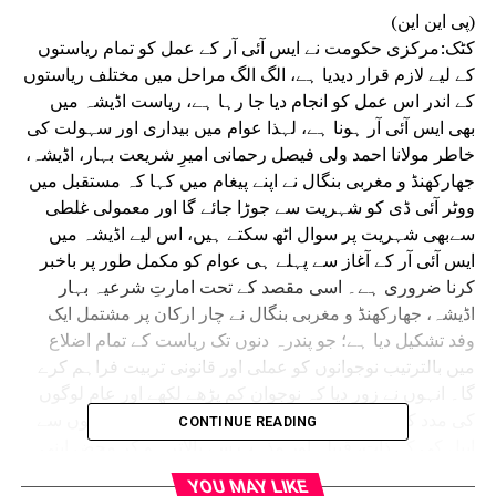
(پی این این)
کٹک:مرکزی حکومت نے ایس آئی آر کے عمل کو تمام ریاستوں
کے لیے لازم قرار دیدیا ہے، الگ الگ مراحل میں مختلف ریاستوں
کے اندر اس عمل کو انجام دیا جا رہا ہے، ریاست اڈیشہ میں
بھی ایس آئی آر ہونا ہے، لہذا عوام میں بیداری اور سہولت کی
خاطر مولانا احمد ولی فیصل رحمانی امیرِ شریعت بہار، اڈیشہ،
جھارکھنڈ و مغربی بنگال نے اپنے پیغام میں کہا کہ مستقبل میں
ووٹر آئی ڈی کو شہریت سے جوڑا جائے گا اور معمولی غلطی
سےبھی شہریت پر سوال اٹھ سکتے ہیں، اس لیے اڈیشہ میں
ایس آئی آر کے آغاز سے پہلے ہی عوام کو مکمل طور پر باخبر
کرنا ضروری ہے۔ اسی مقصد کے تحت امارتِ شرعیہ بہار
اڈیشہ، جھارکھنڈ و مغربی بنگال نے چار ارکان پر مشتمل ایک
وفد تشکیل دیا ہے؛ جو پندرہ دنوں تک ریاست کے تمام اضلاع
میں بالترتیب نوجوانوں کو عملی اور قانونی تربیت فراہم کرے
گا۔ انہوں نے زور دیا کہ نوجوان کم پڑھے لکھے اور عام لوگوں
کی مدد کے لیے آگے آئیں۔ آخر میں انہوں نے تمام شہریوں سے
CONTINUE READING
اپیل کی کہ ذات، قبیلہ اور مذہب سے بالاتر ہو کر محض اپنی
شہریت کے تحفظ کے لیے اس تربیتی مہم میں بھرپور شرکت
YOU MAY LIKE