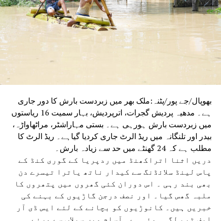
بھوپال/جے پور/پٹنہ:ملک بھر میں زبردست بارش کا دور جاری
ہے۔ مدھیہ پردیش گجرات، اترپردیش، بہار سمیت 16 ریاستوں
میں زبردست بارش ہورہی ہے۔ بستی مہاراشٹر، مراٹھاواڑہ،
بیدر اور تلنگانہ میں ریڈ الرٹ جاری کردیا گیاہے۔ ریڈ الرٹ کا
مطلب ہے کہ 24 گھنٹے میں حد سے زیادہ بارش۔
دریں اثنا اتراکھنڈ میں ردپریا کے گوری کنڈ کے
پاس لینڈ سلائڈنگ سے کیدار ناتھ یاترا تیسرے دن
بھی بند رہی ۔ اس دوران کئی گھروں میں پتھروں کا
ملبہ گھس گیا۔ اور نصف درجن گاڑیوں کے بہنے کی
خبریں ہیں۔ کانوڑیوں کو بچانے کے لئے ایس ڈی آر
ایف ٹیم لگی ہوئی ہے۔ آسام میں سیلاب سے مرنے