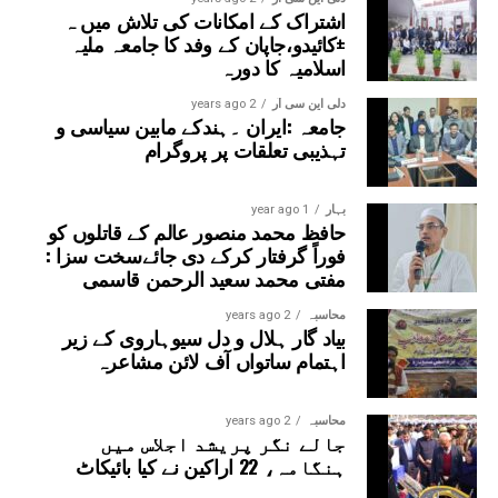
اشتراک کے امکانات کی تلاش میں ہ
±کائیدو،جاپان کے وفد کا جامعہ ملیہ
اسلامیہ کا دورہ
دلی این سی آر
2 years ago
جامعہ :ایران ۔ہندکے مابین سیاسی و
تہذیبی تعلقات پر پروگرام
بہار
1 year ago
حافظ محمد منصور عالم کے قاتلوں کو
فوراً گرفتار کرکے دی جائےسخت سزا :
مفتی محمد سعید الرحمن قاسمی
محاسبہ
2 years ago
بیاد گار ہلال و دل سیوہاروی کے زیر
اہتمام ساتواں آف لائن مشاعرہ
محاسبہ
2 years ago
جالے نگر پریشد اجلاس میں
ہنگامہ، 22 اراکین نے کیا بائیکاٹ