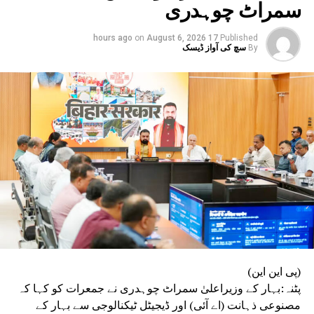
سمراٹ چوہدری
on
August 6, 2026
17 hours ago
Published
By
سچ کی آواز ڈیسک
(پی این این)
پٹنہ:بہار کے وزیراعلیٰ سمراٹ چوہدری نے جمعرات کو کہا کہ
مصنوعی ذہانت (اے آئی) اور ڈیجیٹل ٹیکنالوجی سے بہار کے