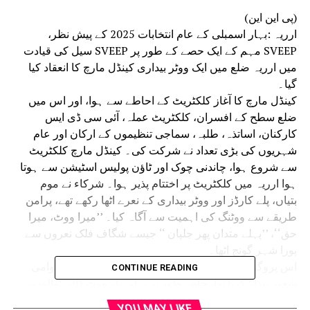
(پی این این)
ارریہ :بہار اسمبلی کے عام انتخابات 2025 کے پیش نظر،
SVEEP مہم کے ایک حصے کے طور پر SVEEP سیل کی قیادت
میں ارریہ ضلع میں ایک ووٹر بیداری کینڈل مارچ کا انعقاد کیا
گیا۔
کینڈل مارچ کا آغاز کلکٹریٹ کے احاطے سے ہوا، اور اس میں
ضلع سطح کے افسران، کلکٹریٹ عملہ، آئی سی ڈی ایس
کارکنان، اساتذہ، طلبہ، سماجی تنظیموں کے ارکان اور عام
شہریوں کی بڑی تعداد نے شرکت کی۔ کینڈل مارچ کلکٹریٹ
سے شروع ہوا، چاندنی چوک اور ٹاؤن پولیس اسٹیشن سے ہوتا
ہوا ارریہ میں کلکٹریٹ پر اختتام پذیر ہوا۔ شرکاء نے موم
بتیاں، پلے کارڈز اور ووٹر بیداری کے نعرے اٹھا رکھے تھے، پرامن
طریقے سے ووٹنگ کی اہمیت سے آگاہ کیا۔ ’’میرا ووٹ، میرا
حق‘‘، ’’پہلے متدان پھر جلپان ‘‘ جیسے شگاف فلک نعروں سے
پورا شہر گونج اٹھا۔
اس پروگرام کا بنیادی مقصد ووٹ ڈالنے کے بارے میں عوامی
CONTINUE READING
شعور بیدار کرنا تھا، خاص طور پر پہلی بار ووٹ ڈالنے والوں،
نوجوانوں، خواتین اور تمام شہریوں میں، اور انتخابات میں فعال
YOU MAY LIKE