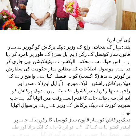
(پی این این)
پٹنہ:بہار کے پنچایتی راج کے وزیر دیپک پرکاش کو گورنر نے بہار
قانون ساز کونسل کے رکن (ایم ایل سی) کے طور پر نامزد کر دیا
ہے۔ اس حوالے سے محکمہ الیکشن نے نوٹیفکیشن بھی جاری کر
دیا ہے۔ موصولہ اطلاعات کے مطابق بہار حکومت کی سفارش
پر گورنر نے بدھ (5 اگست) کو یہ فیصلہ کیا ہے۔ واضح رہے کہ
دیپک پرکاش راشٹریہ لوک مورچہ (آر ایل ایم) کے صدر اور
راجیہ سبھا رکن اپیندر کشواہا کے بیٹے ہیں۔ دیپک پرکاش کو
ایم ایل سی بنائے جانے کا قدم ایسے وقت میں اٹھایا گیا ہے جب
سپریم کورٹ نے دیپک پرکاش کے وزیر بنے رہنے پر سوال اٹھایا
تھا۔
دیپک پرکاش کو بہار قانون ساز کونسل کا رکن بنائے جانے پر
اپیندر کشواہا نے کہا کہ ’’ یہ تو این ڈی اے کا ایک پرانا اور طے
شدہ فیصلہ تھا، جس پر اب عمل درآمد کیا گیا ہے۔ بی جے پی