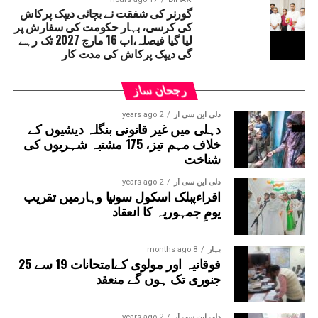
وزیر بنتا ہے تو 6 مہینے کے اندر اس کا اسمبلی یا
گورنر کی شفقت نے بچائی دیپک پرکاش
قانون ساز کونسل کا رکن بننا لازمی ہے۔ ایسا نہ
کی کرسی، بہار حکومت کی سفارش پر
ہونے پر متعلقہ شخص کو وزارتی عہدہ چھوڑنا پڑ
لیا گیا فیصلہ،اب 16 مارچ 2027 تک رہے
سکتا ہے۔
گی دیپک پرکاش کی مدت کار
رجحان ساز
دلی این سی آر
2 years ago
دہلی میں غیر قانونی بنگلہ دیشیوں کے
خلاف مہم تیز، 175 مشتبہ شہریوں کی
شناخت
دلی این سی آر
2 years ago
اقراءپبلک اسکول سونیا وہارمیں تقریب
یومِ جمہوریہ کا انعقاد
بہار
8 months ago
فوقانیہ اور مولوی کےامتحانات 19 سے 25
جنوری تک ہوں گے منعقد
دلی این سی آر
2 years ago