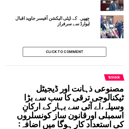
چھپرہ کے ڈپٹی الیکشن آفیسر جاوید اقبال
ایوارڈ سے سرفراز
CLICK TO COMMENT
BIHAR
مصنوعی ذہانت اور ڈیجیٹل
ٹیکنالوجی ترقی کا سب سے بڑا
وسیلہ،اے آئی سے بہار کے ارکانِ
اسمبلی اورقانون ساز کونسلروں
کی استعداد کار ہوگا میں اضافہ: