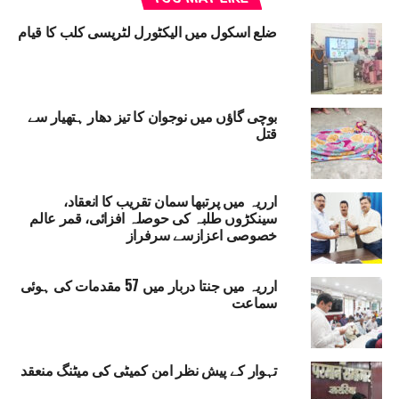
شرکت کی حوصلہ افزائی کرنا تھا۔ کینڈل مارچ میں شریک
عہدیداروں نے اپیل کی کہ جمہوریت کو مضبوط کرنے کے لیے
ضلع اسکول میں الیکٹورل لٹریسی کلب کا قیام
ہر ووٹر 11 نومبر 2025 کو اپنے پولنگ بوتھ پر ضرور جائے۔
ARARIA NEWS
RELATED TOPICS:
بوچی گاؤں میں نوجوان کا تیز دھار ہتھیار سے
BIHAR ASSEMBLY ELECTIONS 2025
ELECTION COMMISSION OF INDIA
قتل
VOTER AWARENESS CANDLE MARCH
UP NEX
ہار کانگریس نے مولانا آزاد کو پیش کیاخراج عقیدت
ارریہ میں پرتبھا سمان تقریب کا انعقاد،
سینکڑوں طلبہ کی حوصلہ افزائی، قمر عالم
DON'T MISS
خصوصی اعزازسے سرفراز
بہار اسمبلی الیکشن کولیکر اعلیٰ سطحی جائزہ میٹنگ
منعقد
ارریہ میں جنتا دربار میں 57 مقدمات کی ہوئی
سماعت
تہوار کے پیش نظر امن کمیٹی کی میٹنگ منعقد