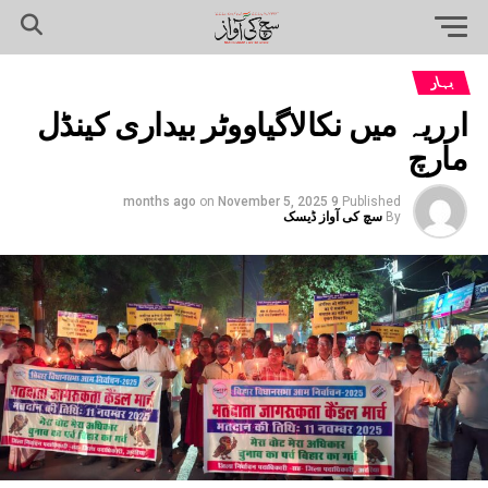
بہار
ارریہ میں نکالاگیاووٹر بیداری کینڈل
مارچ
on
November 5, 2025
9 months ago
Published
By
سچ کی آواز ڈیسک