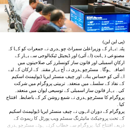
UP NEX
PA ضمنی انتخاب کے لیے اہلکاروں کی ٹریننگ منعقد
DON'T MISS
حج بھون :اب گھر بیٹھے کرسکیں گے بی پی ایس سی کی
تیاری
(پی این این)
پٹنہ:بہار کے وزیراعلیٰ سمراٹ چوہدری نے جمعرات کو کہا کہ
مصنوعی ذہانت (اے آئی) اور ڈیجیٹل ٹیکنالوجی سے بہار کے
ارکانِ اسمبلی اور قانون ساز کونسلرز کی صلاحیتوں میں
اضافہ ہوگا۔ مسٹرچوہدری نے آج بہار مقننہ کے ارکان کے لیے
اے آئی کو حساس بنانے اور چیف منسٹر ایریا ڈیولپمنٹ اسکیم
کے نفاذ کے سلسلے میں منعقدہ تربیتی پروگرام میں شرکت
کی۔ بہار قانون ساز اسمبلی کے توسیعی ایوان میں منعقدہ
پروگرام کا مسٹرچوہدری نے شمع روشن کر کے باضابطہ افتتاح
کیا۔
پروگرام کے دوران انہوں نے چیف منسٹر ایریا ڈیولپمنٹ اسکیم
کے تحت پروجیکٹ مانیٹرنگ سسٹم ویب پورٹل کا ریموٹ کے
ذریعے افتتاح کیا۔پروگرام سے خطاب کرتے ہوئے مسٹرچوہدری