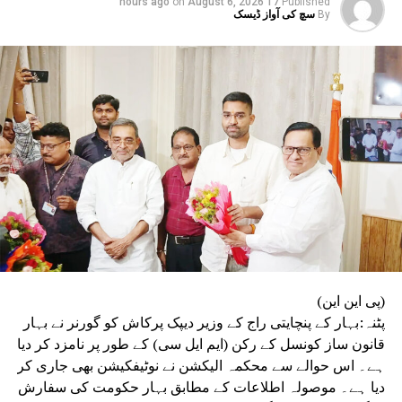
on
August 6, 2026
17 hours ago
Published
تھیں۔ ان میں سے ایک کمیٹی طلبہ کو جاری کیے گئے وجہ بتاؤ
By
سچ کی آواز ڈیسک
نوٹسوں پر موصول ہونے والے جوابات کا جائزہ لے کر اپنی
رپورٹ تیار کرے گی۔ دوسری کمیٹی بدعنوانی اور بے ضابطگی
سے پاک امتحانات کے انعقاد کے لیے رہنما اصول مرتب کرے گی،
جبکہ تیسری کمیٹی پورے امتحانی نظام اور اس کے طریقۂ کار
کا تفصیلی مطالعہ کرے گی۔
(پی این این)
پٹنہ:بہار کے پنچایتی راج کے وزیر دیپک پرکاش کو گورنر نے بہار
قانون ساز کونسل کے رکن (ایم ایل سی) کے طور پر نامزد کر دیا
ہے۔ اس حوالے سے محکمہ الیکشن نے نوٹیفکیشن بھی جاری کر
دیا ہے۔ موصولہ اطلاعات کے مطابق بہار حکومت کی سفارش