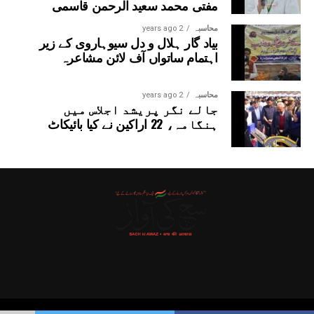
مفتی محمد سعید الرحمن قاسمی
محاسبہ
2 years ago
بیاد گار ہلال و دل سیوہاروی کے زیر
اہتمام ساتواں آف لائن مشاعرہ
محاسبہ
2 years ago
جالے نگر پریشد اجلاس میں
ہنگامہ، 22 اراکین نے کیا بائیکاٹ