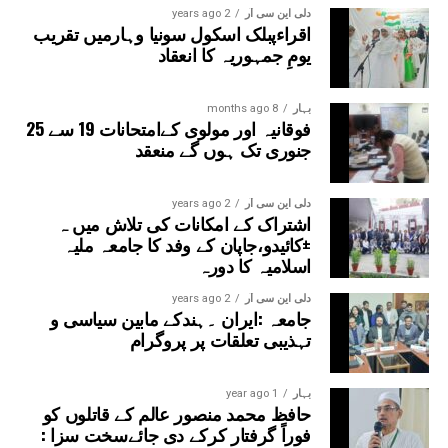
دلی این سی آر
2 years ago
اقراءپبلک اسکول سونیا وہارمیں تقریب
یومِ جمہوریہ کا انعقاد
بہار
8 months ago
فوقانیہ اور مولوی کےامتحانات 19 سے 25
جنوری تک ہوں گے منعقد
دلی این سی آر
2 years ago
اشتراک کے امکانات کی تلاش میں ہ
±کائیدو،جاپان کے وفد کا جامعہ ملیہ
اسلامیہ کا دورہ
دلی این سی آر
2 years ago
جامعہ :ایران ۔ہندکے مابین سیاسی و
تہذیبی تعلقات پر پروگرام
بہار
1 year ago
حافظ محمد منصور عالم کے قاتلوں کو
فوراً گرفتار کرکے دی جائےسخت سزا :