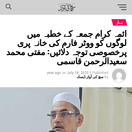
بہار
ائمہ کرام جمعہ کے خطبہ میں
لوگوں کو ووٹر فارم کی خانہ پری
پرخصوصی توجہ دلائیں: مفتی محمد
سعیدالرحمن قاسمی
on
July 18, 2025
1 year ago
Published
By
سچ کی آواز ڈیسک