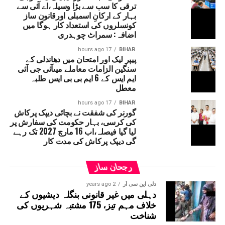
ترقی کا سب سے بڑا وسیلہ،اے آئی سے
پرکاش کو بہار قانون ساز کونسل کا رکن نامزد کیا جائے گا۔
بہار کے ارکانِ اسمبلی اورقانون ساز
واضح رہے کہ دیپک پرکاش کی نامزدگی بی جے پی کے ایم ایل
کونسلروں کی استعداد کار ہوگا میں
سی دیویش کمار کے استعفیٰ کے بعد خالی ہوئی سیٹ کے لیے
اضافہ: سمراٹ چوہدری
کی گئی ہے۔ رپورٹس کے مطابق دیپک پرکاش کی مدت کار 16
17 hours ago
BIHAR
مارچ 2027 تک رہے گی۔قابل ذکر ہے کہ حال ہی میں سپریم
پیپر لیک اور امتحان میں دھاندلی کے
سنگین الزامات معاملے میںآئی جی آئی
کورٹ نے بہار حکومت سے یہ واضح کرنے کو کہا تھا کہ ’’دیپک
ایم ایس کے 6 ایم بی بی ایس طلبہ
پرکاش کسی ایوان کے رکن نہ ہونے کے باوجود وزیر کے عہدے
معطل
پر کیسے فائز ہیں۔‘‘ دراصل آئین کے مطابق اگر کوئی شخص
وزیر بنتا ہے تو 6 مہینے کے اندر اس کا اسمبلی یا
17 hours ago
BIHAR
گورنر کی شفقت نے بچائی دیپک پرکاش
قانون ساز کونسل کا رکن بننا لازمی ہے۔ ایسا نہ
کی کرسی، بہار حکومت کی سفارش پر
ہونے پر متعلقہ شخص کو وزارتی عہدہ چھوڑنا پڑ
لیا گیا فیصلہ،اب 16 مارچ 2027 تک رہے
سکتا ہے۔
گی دیپک پرکاش کی مدت کار
رجحان ساز
دلی این سی آر
2 years ago
دہلی میں غیر قانونی بنگلہ دیشیوں کے
خلاف مہم تیز، 175 مشتبہ شہریوں کی
شناخت