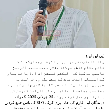
(پی این این)
پٹنہ :امارت شرعیہ بہار اڈیشہ وجھارکھنڈ کے
قائم مقام ناظم مولانا مفتی محمد سعید الرحمن
قاسمی نے کہا کہ الیکشن کمیشن آف انڈ یا نے بہار
کے اسمبلی انتخابات کے پیش نظر وو ٹر لسٹ پر
خصوصی نظر ثانی کے لئےجو گائیڈ لائن جاری کیا ہے
،حکمت و مصلحت کا تقاضا ہے کہ الیکشن کمیشن کی
ہدایات پر عمل کرتے ہوئے 25 جولائی 2025 تک رائے
دہندگان اپنے فارم کی خانہ پری کرکے BLO کے پاس جمع کردیں
،یا براہ راست آن لائن فارم بھریں اور اس کا ثبوت محفوظ