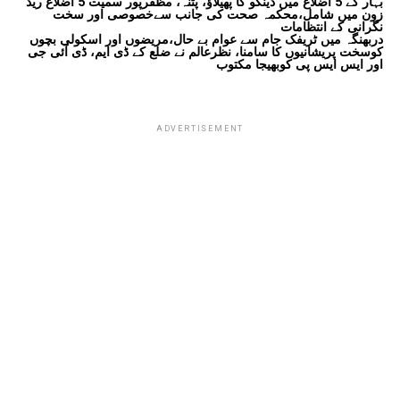
بہار کے 5 اضلاع میں ڈینگو کا پھیلاؤ، پٹنہ، مظفرپور سمیت 5 اضلاع ریڈ
زون میں شامل،محکمہ صحت کی جانب سےخصوصی اور سخت
نگرانی کے انتظامات
دربھنگہ میں ٹریفک جام سے عوام بے حال،مریضوں اور اسکولی بچوں
کوسخت پریشانیوں کا سامنا، نظرعالم نے ضلع کے ڈی ایم، ڈی آئی جی
اور ایس ایس پی کوبھیجا مکتوب
ADVERTISEMENT