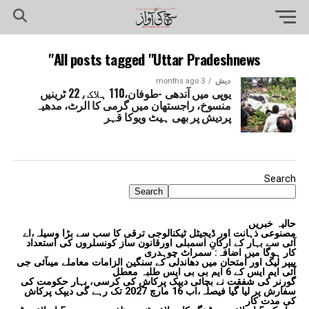
All posts tagged "Uttar Pradeshnews"
دیش
3 months ago
یوپی میں آندھی -طوفان،110 ہلاک،22 ٹرینیں
منسوخ، راجستھان میں گرمی کا الرٹ، مدھیہ
پردیش پر بھی ہیٹ ویوکا قہر
Search
Search
حالیہ خبریں
مصنوعی ذہانت اور ڈیجیٹل ٹیکنالوجی ترقی کا سب سے بڑا وسیلہ،اے
آئی سے بہار کے ارکانِ اسمبلی اورقانون ساز کونسلروں کی استعداد
کار ہوگا میں اضافہ: سمراٹ چوہدری
پیپر لیک اور امتحان میں دھاندلی کے سنگین الزامات معاملے میںآئی جی
آئی ایم ایس کے 6 ایم بی بی ایس طلبہ معطل
گورنر کی شفقت نے بچائی دیپک پرکاش کی کرسی، بہار حکومت کی
سفارش پر لیا گیا فیصلہ،اب 16 مارچ 2027 تک رہے گی دیپک پرکاش
کی مدت کار