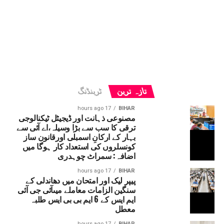
تازہ ترین
ٹرینڈنگ
17 hours ago
BIHAR
مصنوعی ذہانت اور ڈیجیٹل ٹیکنالوجی
ترقی کا سب سے بڑا وسیلہ،اے آئی سے
بہار کے ارکانِ اسمبلی اورقانون ساز
کونسلروں کی استعداد کار ہوگا میں
اضافہ: سمراٹ چوہدری
17 hours ago
BIHAR
پیپر لیک اور امتحان میں دھاندلی کے
سنگین الزامات معاملے میںآئی جی آئی
ایم ایس کے 6 ایم بی بی ایس طلبہ
معطل
17 hours ago
BIHAR