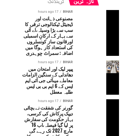
تازہ ترین
ٹرینڈنگ
17 hours ago
BIHAR
مصنوعی ذہانت اور
ڈیجیٹل ٹیکنالوجی ترقی کا
سب سے بڑا وسیلہ،اے آئی
سے بہار کے ارکانِ اسمبلی
اورقانون ساز کونسلروں
کی استعداد کار ہوگا میں
اضافہ: سمراٹ چوہدری
17 hours ago
BIHAR
پیپر لیک اور امتحان میں
دھاندلی کے سنگین الزامات
معاملے میںآئی جی آئی ایم
ایس کے 6 ایم بی بی ایس
طلبہ معطل
17 hours ago
BIHAR
گورنر کی شفقت نے بچائی
دیپک پرکاش کی کرسی،
بہار حکومت کی سفارش
پر لیا گیا فیصلہ،اب 16
مارچ 2027 تک رہے گی