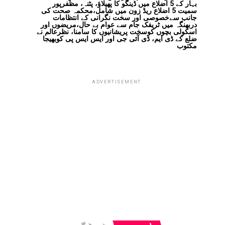
بہار کے 5 اضلاع میں ڈینگو کا پھیلاؤ، پٹنہ، مظفرپور
سمیت 5 اضلاع ریڈ زون میں شامل،محکمہ صحت کی
جانب سےخصوصی اور سخت نگرانی کے انتظامات
دربھنگہ میں ٹریفک جام سے عوام بے حال،مریضوں اور
اسکولی بچوں کوسخت پریشانیوں کا سامنا، نظرعالم نے
ضلع کے ڈی ایم، ڈی آئی جی اور ایس ایس پی کوبھیجا
مکتوب
ADVERTISEMENT