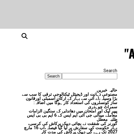
A
Search
Search
حالیہ خبریں
مصنوعی ذہانت اور ڈیجیٹل ٹیکنالوجی ترقی کا سب سے
بڑا وسیلہ،اے آئی سے بہار کے ارکانِ اسمبلی اورقانون
ساز کونسلروں کی استعداد کار ہوگا میں اضافہ:
سمراٹ چوہدری
پیپر لیک اور امتحان میں دھاندلی کے سنگین الزامات
معاملے میںآئی جی آئی ایم ایس کے 6 ایم بی بی ایس
طلبہ معطل
گورنر کی شفقت نے بچائی دیپک پرکاش کی کرسی،
بہار حکومت کی سفارش پر لیا گیا فیصلہ،اب 16 مارچ
2027 تک رہے گی دیپک پرکاش کی مدت کار