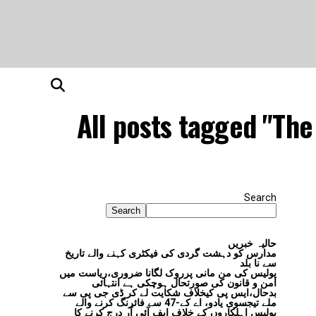
All posts tagged "The
Search
Search
حالیہ خبریں
مدارس کو دہشت گردی کی فیکٹری کہنے والے تاریخ
سے نا بلد
پولیس کی من مانی پرروک لگانا ضروری،ریاست میں
امن و قانون کی صورتحال ہوچکی ہے انتہائی
بدحال،ایس پی کیخلاف شکایت لے کر ڈی جی پی سے
ملے تیجسوی یادو، اے کے-47 سے فائرنگ کرنے والے
پولیس اہلکاروں کے خلاف ایف آئی آر درج کرنے کا