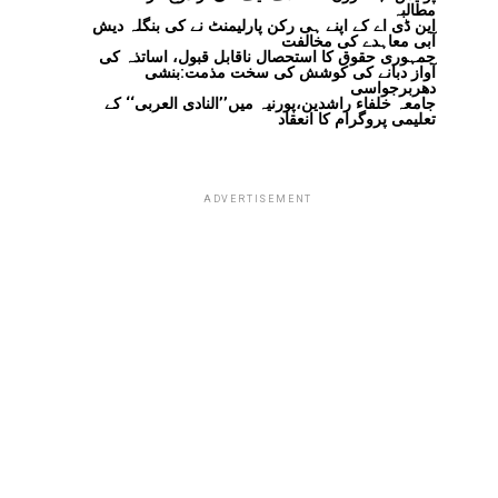
مطالبہ
این ڈی اے کے اپنے ہی رکن پارلیمنٹ نے کی بنگلہ دیش
آبی معاہدے کی مخالفت
جمہوری حقوق کا استحصال ناقابل قبول، اساتذہ کی
آواز دبانے کی کوشش کی سخت مذمت:بنشی
دھربرجواسی
جامعہ خلفاء راشدین،پورنیہ میں’’النادی العربی‘‘ کے
تعلیمی پروگرام کا انعقاد
ADVERTISEMENT