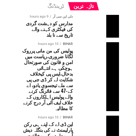
تازہ ترین
ٹرینڈنگ
دلی این سی آر
9 hours ago
مدارس کو دہشت گردی
کی فیکٹری کہنے والے
تاریخ سے نا بلد
10 hours ago
BIHAR
پولیس کی من مانی پرروک
لگانا ضروری،ریاست میں
امن و قانون کی صورتحال
ہوچکی ہے انتہائی
بدحال،ایس پی کیخلاف
شکایت لے کر ڈی جی پی
سے ملے تیجسوی یادو، اے
کے-47 سے فائرنگ کرنے
والے پولیس اہلکاروں کے
خلاف ایف آئی آر درج کرنے
کا مطالبہ
10 hours ago
BIHAR
این ڈی اے کے اپنے ہی رکن
پارلیمنٹ نے کی بنگلہ دیش
آبی معاہدے کی مخالفت