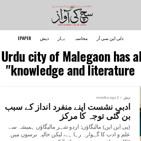
دلی این سی آر
محاسبہ
بہار
دیش
EPAPER
 Urdu city of Malegaon has a
knowledge and literature"
دیش
2 months ago
ادبی نشست اپنے منفرد انداز کے سبب
بن گئی توجہ کا مرکز
(پی این این) مالیگاؤں: اردو شہر مالیگاؤں ہمیشہ سے
علم و ادب کا گہوارہ رہا ہے، لیکن حالیہ برسوں میں