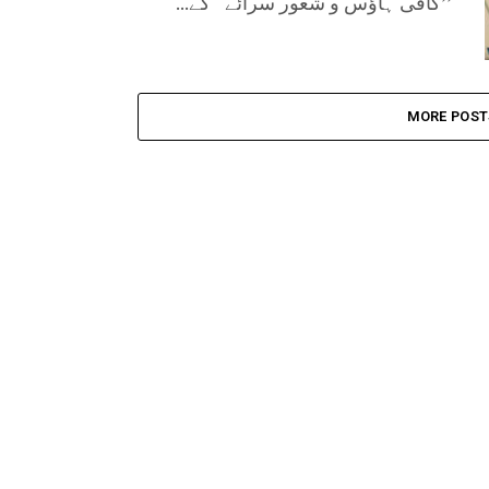
’’کافی ہاؤس و شعور سرائے‘‘ کے...
MORE POST