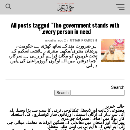
All posts tagged "The government stands with
every person in need."
2 months ago
UTTAR PRADESH
ہر ضرورت مند کے ساتھ کھڑی ہے حکومت ،
پردھان منتری/مکھیہ منتری رہائشی اسکیم کے
تحت غریبوں کو مکان فراہم کر رہی ہے سرکار،
’جنتا درشن‘ میں آئے لوگوں کووزیراعلیٰ کی یقین
دہانی
Search
Search
حالیہ خبریں
مصنوعی ذہانت اور ڈیجیٹل ٹیکنالوجی ترقی کا سب سے بڑا وسیلہ،اے
آئی سے بہار کے ارکانِ اسمبلی اورقانون ساز کونسلروں کی استعداد
کار ہوگا میں اضافہ: سمراٹ چوہدری
پیپر لیک اور امتحان میں دھاندلی کے سنگین الزامات معاملے میںآئی جی
آئی ایم ایس کے 6 ایم بی بی ایس طلبہ معطل