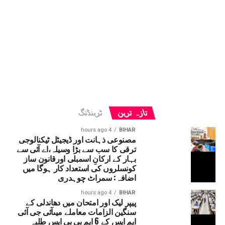
تازہ ترین
ٹرینڈنگ
4 hours ago
BIHAR
مصنوعی ذہانت اور ڈیجیٹل ٹیکنالوجی
ترقی کا سب سے بڑا وسیلہ،اے آئی سے
بہار کے ارکانِ اسمبلی اورقانون ساز
کونسلروں کی استعداد کار ہوگا میں
اضافہ: سمراٹ چوہدری
4 hours ago
BIHAR
پیپر لیک اور امتحان میں دھاندلی کے
سنگین الزامات معاملے میںآئی جی آئی
ایم ایس کے 6 ایم بی بی ایس طلبہ