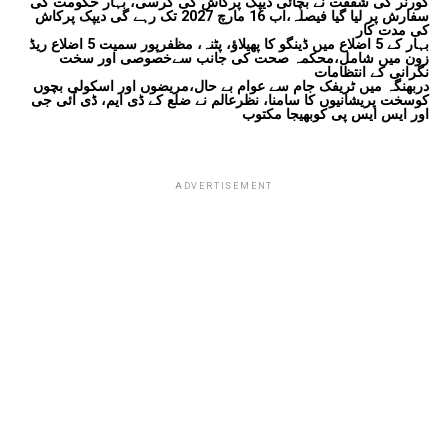
گورنر کی شفقت نے بچائی دیپک پرکاش کی کرسی، بہار حکومت کی
سفارش پر لیا گیا فیصلہ،اب 16 مارچ 2027 تک رہے گی دیپک پرکاش
کی مدت کار
بہار کے 5 اضلاع میں ڈینگو کا پھیلاؤ، پٹنہ، مظفرپور سمیت 5 اضلاع ریڈ
زون میں شامل،محکمہ صحت کی جانب سےخصوصی اور سخت
نگرانی کے انتظامات
دربھنگہ میں ٹریفک جام سے عوام بے حال،مریضوں اور اسکولی بچوں
کوسخت پریشانیوں کا سامنا، نظرعالم نے ضلع کے ڈی ایم، ڈی آئی جی
اور ایس ایس پی کوبھیجا مکتوب
ADVERTISEMENT