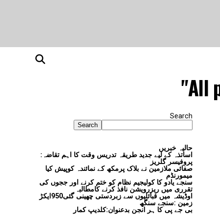
All 
Search
Search
حالیہ خبریں
اساتذہ کے لیے جدید طریقہ تدریس وقت کا اہم تقاضہ:
پروفیسر گلریز
صفائی ملازمین نے بلاک پرمکھ کے نمائندہ کوپیش کیا
میمورنڈم
سنجے یادو کا کولیجیم نظام کو ختم کرنے اور ججوں کی
تقرری میں ریزرویشن نافذ کرنے کامطالبہ
اوڈیشہ میں قبائلیوں سے زبردستی چھینی گئی950ایکڑ
زمین :سنجے سنگھ
بی جے پی کا ہر انجن بدعنوان:کلدیپ کمار