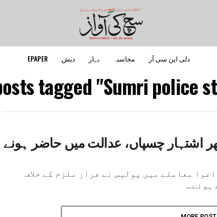
دلی این سی آر
محاسبہ
بہار
دیش
EPAPER
posts tagged "Sumri police st
گھر اشتہار چسپاں، عدالت میں حاضر ہونے
اغوا معاملے میں پولیس نے فرار ملزم کے خلاف
وئے...
MORE POST