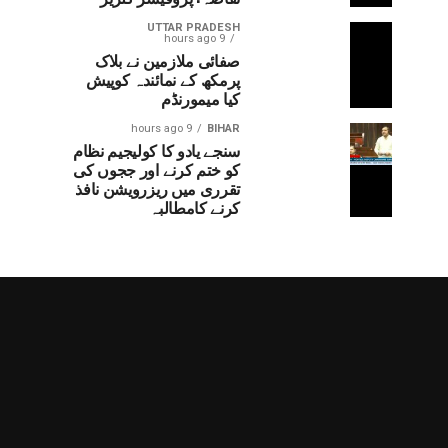
UTTAR PRADESH
9 hours ago
صفائی ملازمین نے بلاک
پرمکھ کے نمائندہ کوپیش
کیا میمورنڈم
9 hours ago
BIHAR
سنجے یادو کا کولیجیم نظام
کو ختم کرنے اور ججوں کی
تقرری میں ریزرویشن نافذ
کرنے کامطالبہ