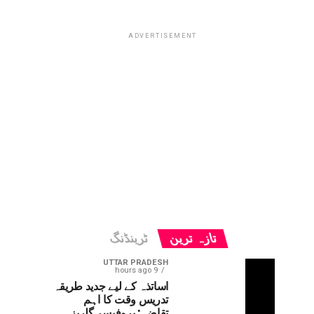
ADVERTISEMENT
تازہ ترین
ٹرینڈنگ
UTTAR PRADESH
9 hours ago
اساتذہ کے لیے جدید طریقہ
تدریس وقت کا اہم
تقاضہ: پروفیسر گلریز