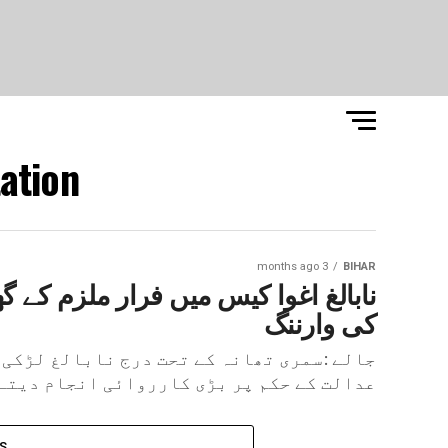
ation"
3 months ago
BIHAR
نابالغ اغوا کیس میں فرار ملزم کے 
کی وارننگ
جالے :سمری تھانہ کے تحت درج نابالغ لڑکی 
عدالت کے حکم پر بڑی کارروائی انجام دیتے ہ
S