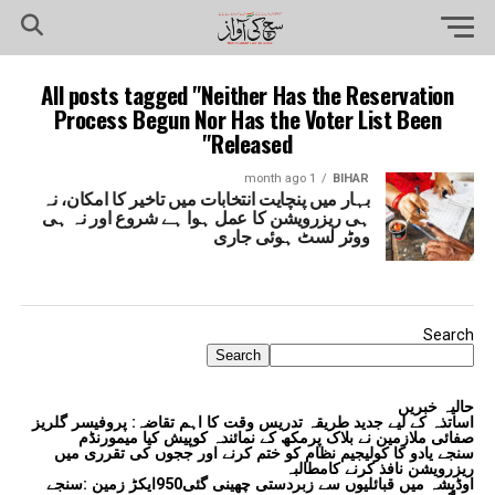
All posts tagged "Neither Has the Reservation
Process Begun Nor Has the Voter List Been
Released"
1 month ago
BIHAR
بہار میں پنچایت انتخابات میں تاخیر کا امکان، نہ
ہی ریزرویشن کا عمل ہوا ہے شروع اور نہ ہی
ووٹر لسٹ ہوئی جاری
Search
Search
حالیہ خبریں
اساتذہ کے لیے جدید طریقہ تدریس وقت کا اہم تقاضہ: پروفیسر گلریز
صفائی ملازمین نے بلاک پرمکھ کے نمائندہ کوپیش کیا میمورنڈم
سنجے یادو کا کولیجیم نظام کو ختم کرنے اور ججوں کی تقرری میں
ریزرویشن نافذ کرنے کامطالبہ
اوڈیشہ میں قبائلیوں سے زبردستی چھینی گئی950ایکڑ زمین :سنجے