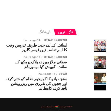
تازہ ترین
ٹرینڈنگ
14 hours ago
UTTAR PRADESH
اساتذہ کے لیے جدید طریقہ تدریس وقت
کا اہم تقاضہ: پروفیسر گلریز
14 hours ago
UTTAR PRADESH
صفائی ملازمین نے بلاک پرمکھ کے
نمائندہ کوپیش کیا میمورنڈم
14 hours ago
BIHAR
سنجے یادو کا کولیجیم نظام کو ختم کرنے
اور ججوں کی تقرری میں ریزرویشن
نافذ کرنے کامطالبہ