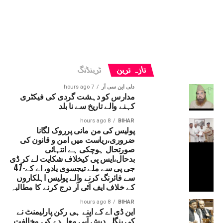
تازہ ترین
ٹرینڈنگ
دلی این سی آر
7 hours ago
مدارس کو دہشت گردی کی فیکٹری
کہنے والے تاریخ سے نا بلد
8 hours ago
BIHAR
پولیس کی من مانی پرروک لگانا
ضروری،ریاست میں امن و قانون کی
صورتحال ہوچکی ہے انتہائی
بدحال،ایس پی کیخلاف شکایت لے کر ڈی
جی پی سے ملے تیجسوی یادو، اے کے-47
سے فائرنگ کرنے والے پولیس اہلکاروں
کے خلاف ایف آئی آر درج کرنے کا مطالبہ
8 hours ago
BIHAR
این ڈی اے کے اپنے ہی رکن پارلیمنٹ نے
کی بنگلہ دیش آبی معاہدے کی مخالفت