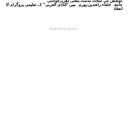
کوشش کی سخت مذمت:بنشی دھربرجواسی
جامعہ خلفاء راشدین،پورنیہ میں’’النادی العربی‘‘ کے تعلیمی پروگرام کا
انعقاد
ADVERTISEMENT