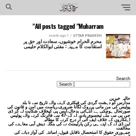
All posts tagged "Muharram"
1 month ago
UTTAR PRADESH
محرم الحرام خوشیوں، سعادت اور حق پر
استقامت کا مہینہ: مفتی ابوالکلام حلیمی
Search
Search
حالیہ خبریں
مدارس کو دہشت گردی کی فیکٹری کہنے والے تاریخ سے نا بلد
پولیس کی من مانی پرروک لگانا ضروری،ریاست میں امن و قانون کی
صورتحال ہوچکی ہے انتہائی بدحال،ایس پی کیخلاف شکایت لے کر ڈی
جی پی سے ملے تیجسوی یادو، اے کے-47 سے فائرنگ کرنے والے پولیس
اہلکاروں کے خلاف ایف آئی آر درج کرنے کا مطالبہ
این ڈی اے کے اپنے ہی رکن پارلیمنٹ نے کی بنگلہ دیش آبی معاہدے کی
مخالفت
جمہوری حقوق کا استحصال ناقابل قبول، اساتذہ کی آواز دبانے کی