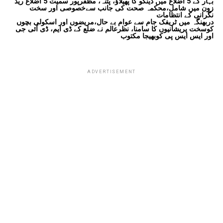
بہار کے 5 اضلاع میں ڈینگو کا پھیلاؤ، پٹنہ، مظفرپور سمیت 5 اضلاع ریڈ
زون میں شامل،محکمہ صحت کی جانب سےخصوصی اور سخت
نگرانی کے انتظامات
دربھنگہ میں ٹریفک جام سے عوام بے حال،مریضوں اور اسکولی بچوں
کوسخت پریشانیوں کا سامنا، نظرعالم نے ضلع کے ڈی ایم، ڈی آئی جی
اور ایس ایس پی کوبھیجا مکتوب
ADVERTISEMENT