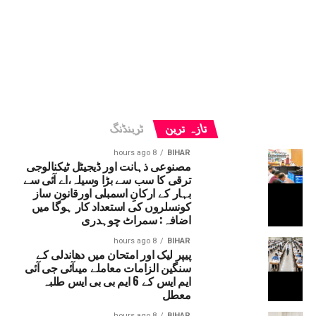
تازہ ترین
ٹرینڈنگ
8 hours ago
BIHAR
مصنوعی ذہانت اور ڈیجیٹل ٹیکنالوجی
ترقی کا سب سے بڑا وسیلہ،اے آئی سے
بہار کے ارکانِ اسمبلی اورقانون ساز
کونسلروں کی استعداد کار ہوگا میں
اضافہ: سمراٹ چوہدری
8 hours ago
BIHAR
پیپر لیک اور امتحان میں دھاندلی کے
سنگین الزامات معاملے میںآئی جی آئی
ایم ایس کے 6 ایم بی بی ایس طلبہ
معطل
8 hours ago
BIHAR