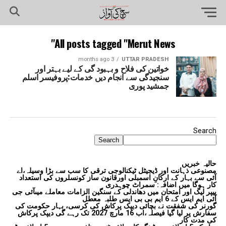
All posts tagged "Merut News"
3 months ago
UTTAR PRADESH
خواتین کی فلاح و بہبود گی کے لیے بہتر اور
سنجیدگی سے انجام دیں خدمات:پروفیسر اسلم
جمشید پوری
Search
Search
حالیہ خبریں
مصنوعی ذہانت اور ڈیجیٹل ٹیکنالوجی ترقی کا سب سے بڑا وسیلہ،اے
آئی سے بہار کے ارکانِ اسمبلی اورقانون ساز کونسلروں کی استعداد
کار ہوگا میں اضافہ: سمراٹ چوہدری
پیپر لیک اور امتحان میں دھاندلی کے سنگین الزامات معاملے میںآئی جی
آئی ایم ایس کے 6 ایم بی بی ایس طلبہ معطل
گورنر کی شفقت نے بچائی دیپک پرکاش کی کرسی، بہار حکومت کی
سفارش پر لیا گیا فیصلہ،اب 16 مارچ 2027 تک رہے گی دیپک پرکاش
کی مدت کار