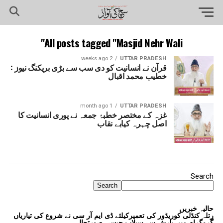
All posts tagged "Masjid Nehr Wali"
2 weeks ago
UTTAR PRADESH
قرآن نے انسانیت کو دی سب سے بڑی بریکنگ نیوز :
خطیب محمد اقبال
1 month ago
UTTAR PRADESH
غزہ کے مختصر خطبۂ جمعہ نے پوری انسانیت کا
اصل چہرہ کیابے نقاب
Search
Search
حالیہ خبریں
رتلہ کنڈلی کوریڈور کی تعمیرکیلئے ڈی ایم آر سی نے شروع کی تیاریاں
گروگرام میں بارش سے سیلاب جیسی صورتحال