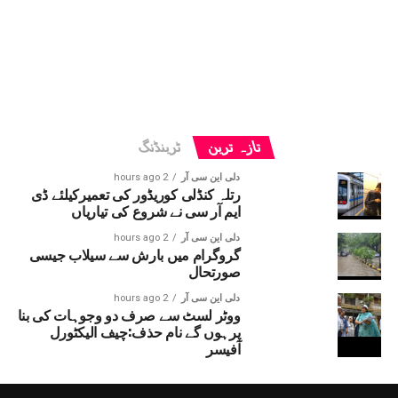
تازہ ترین
ٹرینڈنگ
دلی این سی آر
2 hours ago
رتلہ کنڈلی کوریڈور کی تعمیرکیلئے ڈی
ایم آر سی نے شروع کی تیاریاں
دلی این سی آر
2 hours ago
گروگرام میں بارش سے سیلاب جیسی
صورتحال
دلی این سی آر
2 hours ago
ووٹر لسٹ سے صرف دو وجوہات کی بنا
پرہوں گے نام حذف:چیف الیکٹورل
آفیسر