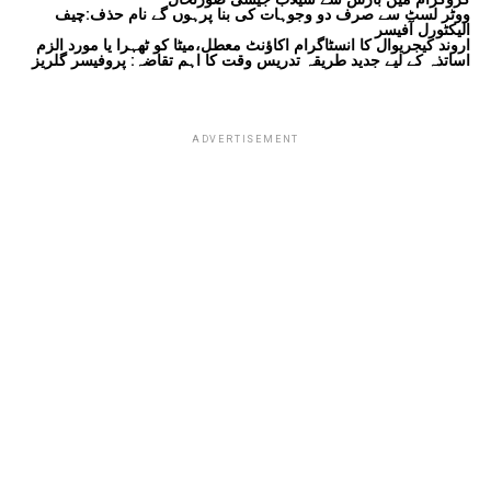
ووٹر لسٹ سے صرف دو وجوہات کی بنا پرہوں گے نام حذف:چیف
الیکٹورل آفیسر
اروند کیجریوال کا انسٹاگرام اکاؤنٹ معطل،میٹا کو ٹھہرا یا مورد الزم
اساتذہ کے لیے جدید طریقہ تدریس وقت کا اہم تقاضہ: پروفیسر گلریز
ADVERTISEMENT