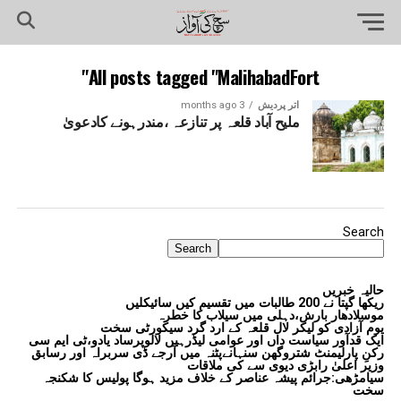
All posts tagged "MalihabadFort"
اتر پردیش
3 months ago
ملیح آباد قلعہ پر تنازعہ ،مندرہونے کادعویٰ
Search
Search
حالیہ خبریں
ریکھا گپتا نے 200 طالبات میں تقسیم کیں سائیکلیں
موسلادھار بارش،دہلی میں سیلاب کا خطرہ
یوم آزادی کو لیکر لال قلعہ کے ارد گرد سیکورٹی سخت
ایک قدآور سیاست داں اور عوامی لیڈرہیں لالوپرساد یادو،ٹی ایم سی
رکنِ پارلیمنٹ شتروگھن سنہانےپٹنہ میں آرجے ڈی سربراہ اور رسابق
وزیر اعلیٰ رابڑی دیوی سے کی ملاقات
سیامڑھی:جرائم پیشہ عناصر کے خلاف مزید ہوگا پولیس کا شکنجہ
سخت