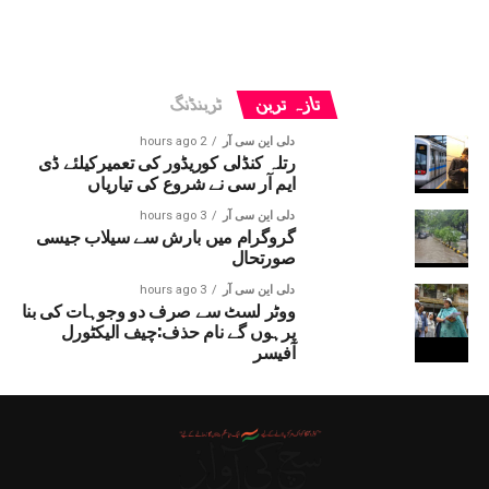
تازہ ترین
ٹرینڈنگ
دلی این سی آر
2 hours ago
رتلہ کنڈلی کوریڈور کی تعمیرکیلئے ڈی
ایم آر سی نے شروع کی تیاریاں
دلی این سی آر
3 hours ago
گروگرام میں بارش سے سیلاب جیسی
صورتحال
دلی این سی آر
3 hours ago
ووٹر لسٹ سے صرف دو وجوہات کی بنا
پرہوں گے نام حذف:چیف الیکٹورل
آفیسر