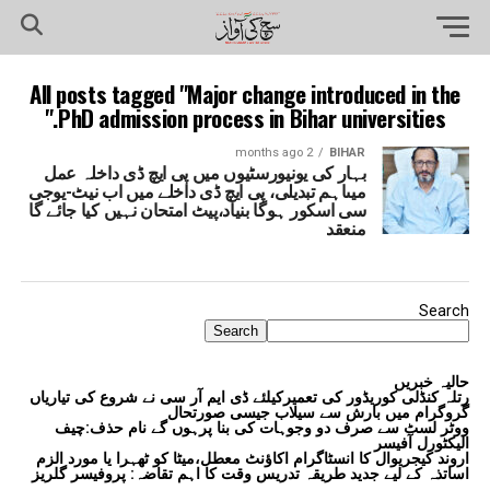
All posts tagged "Major change introduced in the
PhD admission process in Bihar universities."
2 months ago
BIHAR
بہار کی یونیورسٹیوں میں پی ایچ ڈی داخلہ عمل
میںاہم تبدیلی، پی ایچ ڈی داخلے میں اب نیٹ-یوجی
سی اسکور ہوگا بنیاد،پیٹ امتحان نہیں کیا جائے گا
منعقد
Search
Search
حالیہ خبریں
رتلہ کنڈلی کوریڈور کی تعمیرکیلئے ڈی ایم آر سی نے شروع کی تیاریاں
گروگرام میں بارش سے سیلاب جیسی صورتحال
ووٹر لسٹ سے صرف دو وجوہات کی بنا پرہوں گے نام حذف:چیف
الیکٹورل آفیسر
اروند کیجریوال کا انسٹاگرام اکاؤنٹ معطل،میٹا کو ٹھہرا یا مورد الزم
اساتذہ کے لیے جدید طریقہ تدریس وقت کا اہم تقاضہ: پروفیسر گلریز