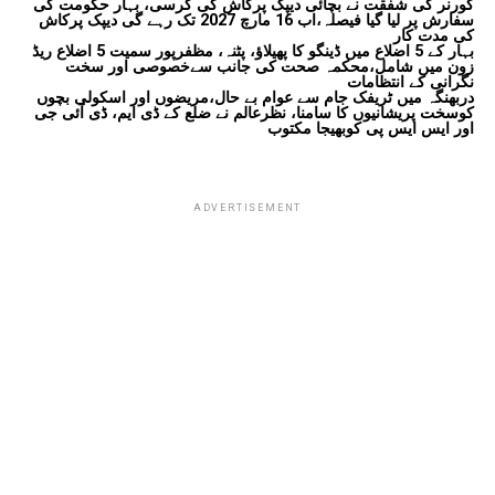
گورنر کی شفقت نے بچائی دیپک پرکاش کی کرسی، بہار حکومت کی
سفارش پر لیا گیا فیصلہ،اب 16 مارچ 2027 تک رہے گی دیپک پرکاش
کی مدت کار
بہار کے 5 اضلاع میں ڈینگو کا پھیلاؤ، پٹنہ، مظفرپور سمیت 5 اضلاع ریڈ
زون میں شامل،محکمہ صحت کی جانب سےخصوصی اور سخت
نگرانی کے انتظامات
دربھنگہ میں ٹریفک جام سے عوام بے حال،مریضوں اور اسکولی بچوں
کوسخت پریشانیوں کا سامنا، نظرعالم نے ضلع کے ڈی ایم، ڈی آئی جی
اور ایس ایس پی کوبھیجا مکتوب
ADVERTISEMENT