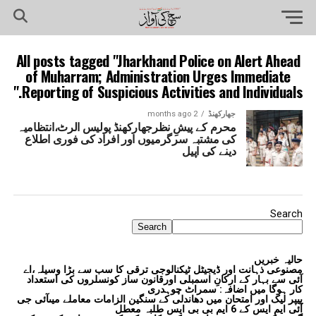
All posts tagged "Jharkhand Police on Alert Ahead
of Muharram; Administration Urges Immediate
Reporting of Suspicious Activities and Individuals."
جھارکھنڈ
2 months ago
محرم کے پیشِ نظرجھارکھنڈ پولیس الرٹ،انتظامیہ
کی مشتبہ سرگرمیوں اور افراد کی فوری اطلاع
دینے کی اپیل
Search
Search
حالیہ خبریں
مصنوعی ذہانت اور ڈیجیٹل ٹیکنالوجی ترقی کا سب سے بڑا وسیلہ،اے
آئی سے بہار کے ارکانِ اسمبلی اورقانون ساز کونسلروں کی استعداد
کار ہوگا میں اضافہ: سمراٹ چوہدری
پیپر لیک اور امتحان میں دھاندلی کے سنگین الزامات معاملے میںآئی جی
آئی ایم ایس کے 6 ایم بی بی ایس طلبہ معطل