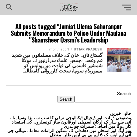
All posts tagged "Jamiat Ulema Saharanpur
Submits Memorandum to Police Under Maulana
Shamsheer Qasmi’s Leadership"
1 month ago
UTTAR PRADESH
گستاخ نازیہ خان کے خلاف مسلمانوں میں شدید
غم وغصہ ،جمعیۃ علماء سہارنپور نے مولانا
شمشیر قاسمی کی قیادت میں پولیس کو
میمورنڈم سونپا، سخت کارروائی کامطالبہ
Search
Search
حالیہ خبریں
مصنوعی ذہانت اور ڈیجیٹل ٹیکنالوجی ترقی کا سب سے بڑا وسیلہ،اے
آئی سے بہار کے ارکانِ اسمبلی اورقانون ساز کونسلروں کی استعداد
کار ہوگا میں اضافہ: سمراٹ چوہدری
پیپر لیک اور امتحان میں دھاندلی کے سنگین الزامات معاملے میںآئی جی
آئی ایم ایس کے 6 ایم بی بی ایس طلبہ معطل