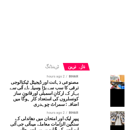
تازہ ترین
ٹرینڈنگ
2 hours ago
BIHAR
مصنوعی ذہانت اور ڈیجیٹل ٹیکنالوجی
ترقی کا سب سے بڑا وسیلہ،اے آئی سے
بہار کے ارکانِ اسمبلی اورقانون ساز
کونسلروں کی استعداد کار ہوگا میں
اضافہ: سمراٹ چوہدری
2 hours ago
BIHAR
پیپر لیک اور امتحان میں دھاندلی کے
سنگین الزامات معاملے میںآئی جی آئی
ایم ایس کے 6 ایم بی بی ایس طلبہ