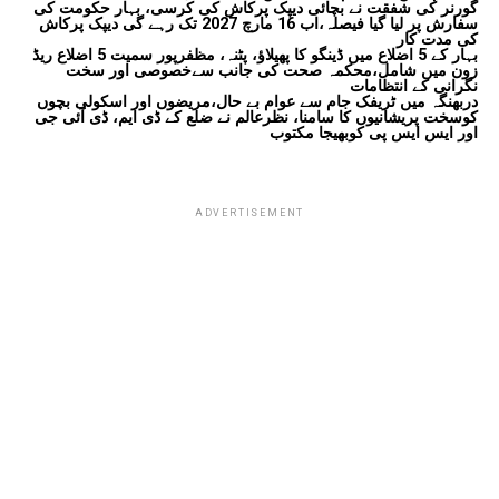
گورنر کی شفقت نے بچائی دیپک پرکاش کی کرسی، بہار حکومت کی
سفارش پر لیا گیا فیصلہ،اب 16 مارچ 2027 تک رہے گی دیپک پرکاش
کی مدت کار
بہار کے 5 اضلاع میں ڈینگو کا پھیلاؤ، پٹنہ، مظفرپور سمیت 5 اضلاع ریڈ
زون میں شامل،محکمہ صحت کی جانب سےخصوصی اور سخت
نگرانی کے انتظامات
دربھنگہ میں ٹریفک جام سے عوام بے حال،مریضوں اور اسکولی بچوں
کوسخت پریشانیوں کا سامنا، نظرعالم نے ضلع کے ڈی ایم، ڈی آئی جی
اور ایس ایس پی کوبھیجا مکتوب
ADVERTISEMENT