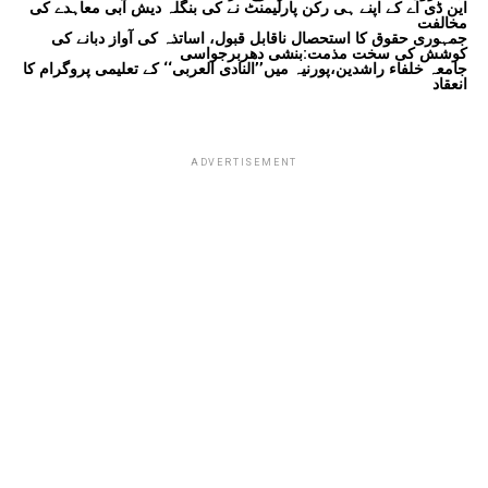
این ڈی اے کے اپنے ہی رکن پارلیمنٹ نے کی بنگلہ دیش آبی معاہدے کی
مخالفت
جمہوری حقوق کا استحصال ناقابل قبول، اساتذہ کی آواز دبانے کی
کوشش کی سخت مذمت:بنشی دھربرجواسی
جامعہ خلفاء راشدین،پورنیہ میں’’النادی العربی‘‘ کے تعلیمی پروگرام کا
انعقاد
ADVERTISEMENT