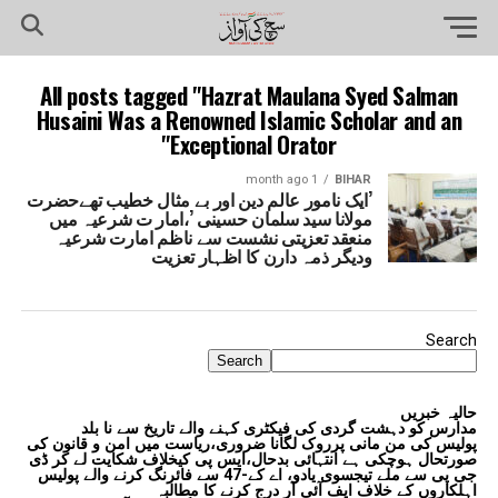
All posts tagged "Hazrat Maulana Syed Salman
Husaini Was a Renowned Islamic Scholar and an
Exceptional Orator"
1 month ago
BIHAR
’ایک نامور عالم دین اور بے مثال خطیب تھےحضرت
مولانا سید سلمان حسینی ’،امار ت شرعیہ میں
منعقد تعزیتی نشست سے ناظم امارت شرعیہ
ودیگر ذمہ دارن کا اظہار تعزیت
Search
Search
حالیہ خبریں
مدارس کو دہشت گردی کی فیکٹری کہنے والے تاریخ سے نا بلد
پولیس کی من مانی پرروک لگانا ضروری،ریاست میں امن و قانون کی
صورتحال ہوچکی ہے انتہائی بدحال،ایس پی کیخلاف شکایت لے کر ڈی
جی پی سے ملے تیجسوی یادو، اے کے-47 سے فائرنگ کرنے والے پولیس
اہلکاروں کے خلاف ایف آئی آر درج کرنے کا مطالبہ