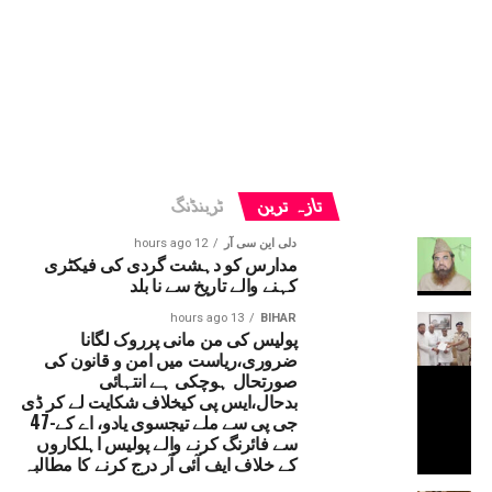
تازہ ترین
ٹرینڈنگ
دلی این سی آر
12 hours ago
مدارس کو دہشت گردی کی فیکٹری
کہنے والے تاریخ سے نا بلد
13 hours ago
BIHAR
پولیس کی من مانی پرروک لگانا
ضروری،ریاست میں امن و قانون کی
صورتحال ہوچکی ہے انتہائی
بدحال،ایس پی کیخلاف شکایت لے کر ڈی
جی پی سے ملے تیجسوی یادو، اے کے-47
سے فائرنگ کرنے والے پولیس اہلکاروں
کے خلاف ایف آئی آر درج کرنے کا مطالبہ