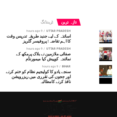
تازہ ترین
ٹرینڈنگ
9 hours ago
UTTAR PRADESH
اساتذہ کے لیے جدید طریقہ تدریس وقت
کا اہم تقاضہ: پروفیسر گلریز
9 hours ago
UTTAR PRADESH
صفائی ملازمین نے بلاک پرمکھ کے
نمائندہ کوپیش کیا میمورنڈم
9 hours ago
BIHAR
سنجے یادو کا کولیجیم نظام کو ختم کرنے
اور ججوں کی تقرری میں ریزرویشن
نافذ کرنے کامطالبہ