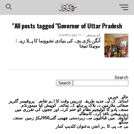
All posts tagged "Governor of Uttar Pradesh"
اتر پردیش
11 months ago
آنگن باڑی بچے کی بنیادی نشوونما کا پہلا زینہ:
مونیکا تنیجا
Search
Search
حالیہ خبریں
اساتذہ کے لیے جدید طریقہ تدریس وقت کا اہم تقاضہ: پروفیسر گلریز
صفائی ملازمین نے بلاک پرمکھ کے نمائندہ کوپیش کیا میمورنڈم
سنجے یادو کا کولیجیم نظام کو ختم کرنے اور ججوں کی تقرری میں
ریزرویشن نافذ کرنے کامطالبہ
اوڈیشہ میں قبائلیوں سے زبردستی چھینی گئی950ایکڑ زمین :سنجے
سنگھ
بی جے پی کا ہر انجن بدعنوان:کلدیپ کمار