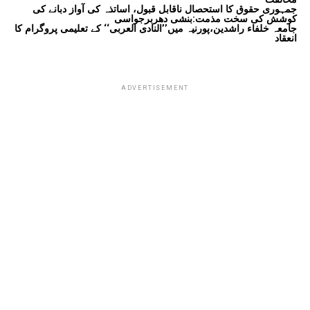
جمہوری حقوق کا استحصال ناقابل قبول، اساتذہ کی آواز دبانے کی
کوشش کی سخت مذمت:بنشی دھربرجواسی
جامعہ خلفاء راشدین،پورنیہ میں’’النادی العربی‘‘ کے تعلیمی پروگرام کا
انعقاد
ADVERTISEMENT