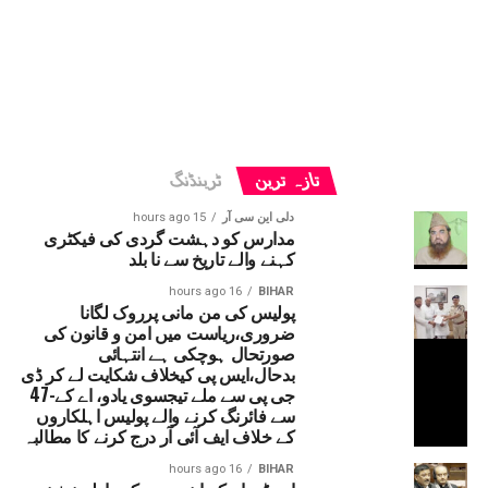
تازہ ترین
ٹرینڈنگ
دلی این سی آر
15 hours ago
مدارس کو دہشت گردی کی فیکٹری
کہنے والے تاریخ سے نا بلد
16 hours ago
BIHAR
پولیس کی من مانی پرروک لگانا
ضروری،ریاست میں امن و قانون کی
صورتحال ہوچکی ہے انتہائی
بدحال،ایس پی کیخلاف شکایت لے کر ڈی
جی پی سے ملے تیجسوی یادو، اے کے-47
سے فائرنگ کرنے والے پولیس اہلکاروں
کے خلاف ایف آئی آر درج کرنے کا مطالبہ
16 hours ago
BIHAR