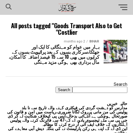
All posts tagged "Goods Transport Also to Get
Costlier"
2 months ago
BIHAR
بہار میں عوام کو مہنگائی کا ایک اور
جھٹکا،سرکاری بسوں کے بعد پرائیویٹ بسوں کے
کرایوں میں بھی 10 سے 15 فیصد اضافہ کا امکان،
مال برداری بھی ہوگی مزید مہنگی
Search
Search
حالیہ خبریں
مدارس کو دہشت گردی کی فیکٹری کہنے والے تاریخ سے نا بلد
پولیس کی من مانی پرروک لگانا ضروری،ریاست میں امن و قانون کی
صورتحال ہوچکی ہے انتہائی بدحال،ایس پی کیخلاف شکایت لے کر ڈی
جی پی سے ملے تیجسوی یادو، اے کے-47 سے فائرنگ کرنے والے پولیس
اہلکاروں کے خلاف ایف آئی آر درج کرنے کا مطالبہ
این ڈی اے کے اپنے ہی رکن پارلیمنٹ نے کی بنگلہ دیش آبی معاہدے کی
مخالفت