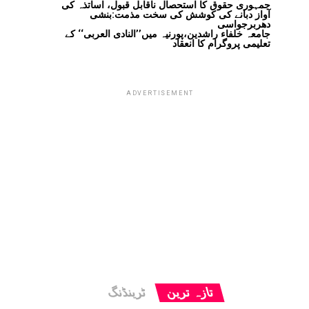
جمہوری حقوق کا استحصال ناقابل قبول، اساتذہ کی
آواز دبانے کی کوشش کی سخت مذمت:بنشی
دھربرجواسی
جامعہ خلفاء راشدین،پورنیہ میں’’النادی العربی‘‘ کے
تعلیمی پروگرام کا انعقاد
ADVERTISEMENT
تازہ ترین
ٹرینڈنگ