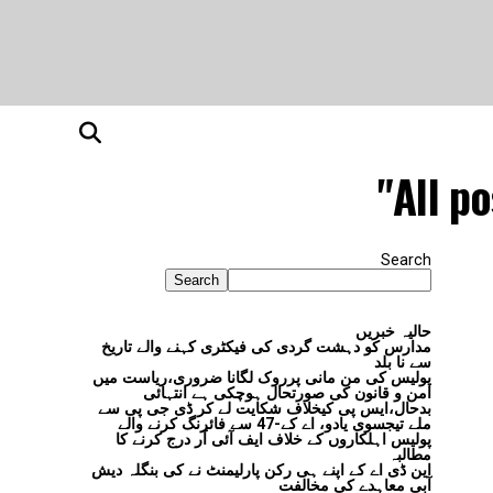
All p
Search
Search
حالیہ خبریں
مدارس کو دہشت گردی کی فیکٹری کہنے والے تاریخ
سے نا بلد
پولیس کی من مانی پرروک لگانا ضروری،ریاست میں
امن و قانون کی صورتحال ہوچکی ہے انتہائی
بدحال،ایس پی کیخلاف شکایت لے کر ڈی جی پی سے
ملے تیجسوی یادو، اے کے-47 سے فائرنگ کرنے والے
پولیس اہلکاروں کے خلاف ایف آئی آر درج کرنے کا
مطالبہ
این ڈی اے کے اپنے ہی رکن پارلیمنٹ نے کی بنگلہ دیش
آبی معاہدے کی مخالفت