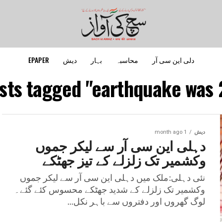
دلی این سی آر
محاسبہ
بہار
دیش
EPAPER
osts tagged "earthquake was 
دیش
1 month ago
دہلی این سی آر سے لیکر جموں
وکشمیر تک زلزلے کے تیز جھٹکے
نئی دہلی:ملک میں دہلی این سی آر سے لیکر جموں
وکشمیر تک زلزلے کے شدید جھٹکے محسوس کئے گئے۔
لوگ گھروں اور دفتروں سے باہر نکل...