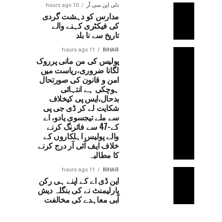
دلی این سی آر
10 hours ago
مدارس کو دہشت گردی
کی فیکٹری کہنے والے
تاریخ سے نا بلد
11 hours ago
BIHAR
پولیس کی من مانی پرروک
لگانا ضروری،ریاست میں
امن و قانون کی صورتحال
ہوچکی ہے انتہائی
بدحال،ایس پی کیخلاف
شکایت لے کر ڈی جی پی
سے ملے تیجسوی یادو، اے
کے-47 سے فائرنگ کرنے
والے پولیس اہلکاروں کے
خلاف ایف آئی آر درج کرنے
کا مطالبہ
11 hours ago
BIHAR
این ڈی اے کے اپنے ہی رکن
پارلیمنٹ نے کی بنگلہ دیش
آبی معاہدے کی مخالفت