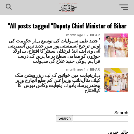
All posts tagged "Deputy Chief Minister of Bihar"
1 month ago
BIHAR
’ جدید طبی سہولیات کی توسیع بہار حکومت کی
اولین ترجیح‘،سمستی پور میں جدید ترین’اسمریتی
آئی وی ایف اینڈ فرٹیلٹی سینٹر‘کا افتتاح، بے اولاد
جوڑوں کو مقامی سطح پر ماہرین کے ذریعے
فراہم ہوگی جدید علاج کی سہولت
1 month ago
BIHAR
بہارپنچایت میں خواتین کے لیے ریزرویشن ملک
کیلئےمثال،نائب وزیراعلیٰ کم ضلع انچارج وزیر
بیجندر پرساد یادو نے ’پنچایت وکاس دیوس‘ کا
کیاافتتاح
Search
Search
حالیہ خبریں