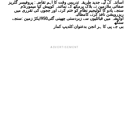
اساتذہ کے لیے جدید طریقہ تدریس وقت کا اہم تقاضہ: پروفیسر گلریز
صفائی ملازمین نے بلاک پرمکھ کے نمائندہ کوپیش کیا میمورنڈم
سنجے یادو کا کولیجیم نظام کو ختم کرنے اور ججوں کی تقرری میں
ریزرویشن نافذ کرنے کامطالبہ
اوڈیشہ میں قبائلیوں سے زبردستی چھینی گئی950ایکڑ زمین :سنجے
سنگھ
بی جے پی کا ہر انجن بدعنوان:کلدیپ کمار
ADVERTISEMENT