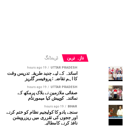
تازہ ترین
ٹرینڈنگ
19 hours ago
UTTAR PRADESH
اساتذہ کے لیے جدید طریقہ تدریس وقت
کا اہم تقاضہ: پروفیسر گلریز
19 hours ago
UTTAR PRADESH
صفائی ملازمین نے بلاک پرمکھ کے
نمائندہ کوپیش کیا میمورنڈم
19 hours ago
BIHAR
سنجے یادو کا کولیجیم نظام کو ختم کرنے
اور ججوں کی تقرری میں ریزرویشن
نافذ کرنے کامطالبہ