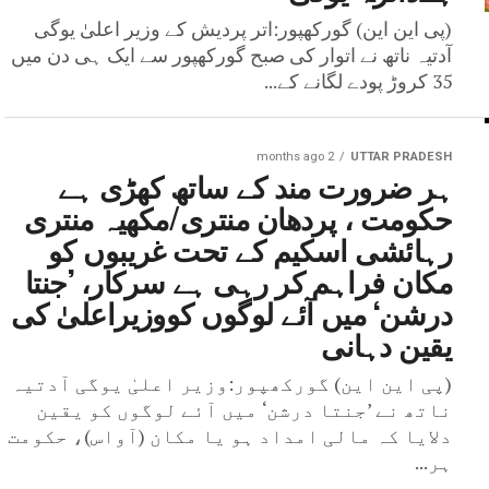
(پی این این) گورکھپور:اتر پردیش کے وزیر اعلیٰ یوگی
آدتیہ ناتھ نے اتوار کی صبح گورکھپور سے ایک ہی دن میں
35 کروڑ پودے لگانے کے...
2 months ago
UTTAR PRADESH
ہر ضرورت مند کے ساتھ کھڑی ہے
حکومت ، پردھان منتری/مکھیہ منتری
رہائشی اسکیم کے تحت غریبوں کو
مکان فراہم کر رہی ہے سرکار، ’جنتا
درشن‘ میں آئے لوگوں کووزیراعلیٰ کی
یقین دہانی
(پی این این) گورکھپور:وزیر اعلیٰ یوگی آدتیہ
ناتھ نے ’جنتا درشن‘ میں آئے لوگوں کو یقین
دلایا کہ مالی امداد ہو یا مکان (آواس)، حکومت
ہر...