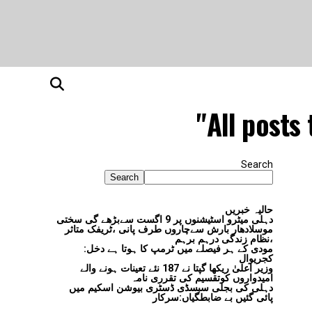
All posts
Search
Search
حالیہ خبریں
دہلی میٹرو اسٹیشنوں پر 9 اگست سےبڑھے گی سختی
موسلادھار بارش سےچاروں طرف پانی ،ٹریفک متاثر
،نظام زندگی درہم برہم
مودی کے ہر فیصلے میں ٹرمپ کا ہوتا ہے دخل:
کجریوال
وزیر اعلیٰ ریکھا گپتا نے 187 نئے تعینات ہونے والے
امیدواروں کوتقسیم کی تقرری نامہ
دہلی کی بجلی سبسڈی ڈسٹری بیوشن اسکیم میں
پائی گئیں بے ضابطگیاں:سرکار