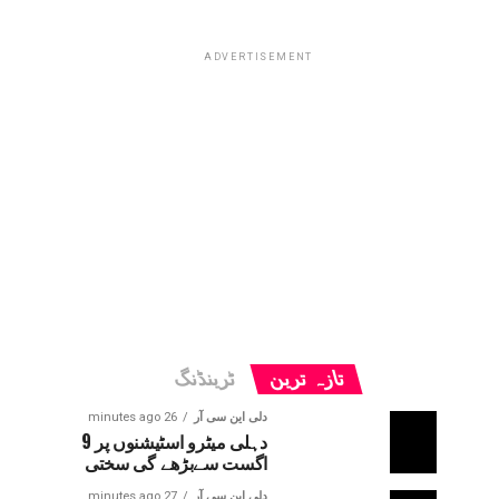
ADVERTISEMENT
تازہ ترین
ٹرینڈنگ
دلی این سی آر
26 minutes ago
دہلی میٹرو اسٹیشنوں پر 9
اگست سےبڑھے گی سختی
دلی این سی آر
27 minutes ago