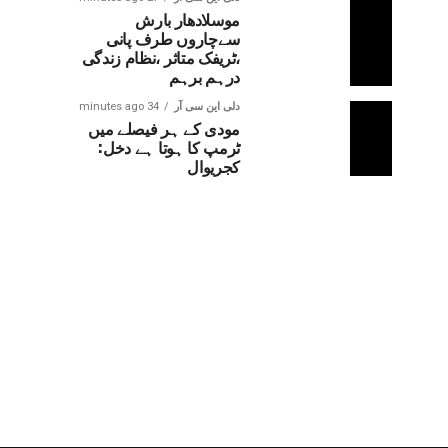
موسلادھار بارش
سےچاروں طرف پانی
،ٹریفک متاثر ،نظام زندگی
درہم برہم
دلی این سی آر
34 minutes ago
مودی کے ہر فیصلے میں
ٹرمپ کا ہوتا ہے دخل:
کجریوال