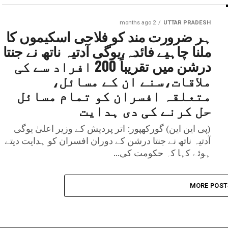
2 months ago
UTTAR PRADESH
ہر ضرورت مند کو فلاحی اسکیموں کا
ملنا چاہیے فائدہ،یوگی آدتیہ ناتھ نے جنتا
درشن میں تقریباً 200 افراد سے کی
ملاقات،سنے ان کے مسائل،
متعلقہ افسران کو تمام مسائل
حل کرنے کی دی ہدایت
(پی این این) گورکھپور: اتر پردیش کے وزیر اعلیٰ یوگی
آدتیہ ناتھ نے جنتا درشن کے دوران افسران کو ہدایت دیتے
ہوئے کہا کہ حکومت کی...
MORE POST