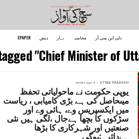
دلی این سی آر
محاسبہ
بہار
دیش
EPAPER
 tagged "Chief Minister of Utt
4 weeks ago
UTTAR PRADESH
یوپی حکومت نے ماحولیاتی تحفظ
میںحاصل کی ہے بڑی کامیابی ، ریاست
میں ایکسپریس وے، ہائی وے اور
سڑکوں کا بچھا ہےجال ،لگی ہیں نئی
صنعتیں اور شہرکاری کا بڑھا
ہےدائرہ:یوگی