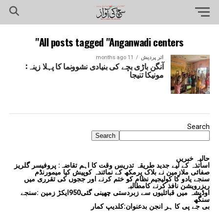
All posts tagged "Anganwadi centers"
اتر پردیش
11 months ago
آنگن باڑی بچے کی بنیادی نشوونما کا پہلا زینہ:
مونیکا تنیجا
Search
Search
حالیہ خبریں
اساتذہ کے لیے جدید طریقہ تدریس وقت کا اہم تقاضہ: پروفیسر گلریز
صفائی ملازمین نے بلاک پرمکھ کے نمائندہ کوپیش کیا میمورنڈم
سنجے یادو کا کولیجیم نظام کو ختم کرنے اور ججوں کی تقرری میں
ریزرویشن نافذ کرنے کامطالبہ
اوڈیشہ میں قبائلیوں سے زبردستی چھینی گئی950ایکڑ زمین :سنجے
سنگھ
بی جے پی کا ہر انجن بدعنوان:کلدیپ کمار