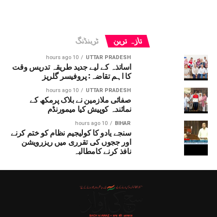
تازہ ترین
ٹرینڈنگ
10 hours ago
UTTAR PRADESH
اساتذہ کے لیے جدید طریقہ تدریس وقت
کا اہم تقاضہ: پروفیسر گلریز
10 hours ago
UTTAR PRADESH
صفائی ملازمین نے بلاک پرمکھ کے
نمائندہ کوپیش کیا میمورنڈم
10 hours ago
BIHAR
سنجے یادو کا کولیجیم نظام کو ختم کرنے
اور ججوں کی تقرری میں ریزرویشن
نافذ کرنے کامطالبہ