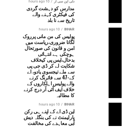
دلی این سی آر
10 hours ago
مدارس کو دہشت گردی
کی فیکٹری کہنے والے
تاریخ سے نا بلد
10 hours ago
BIHAR
پولیس کی من مانی پرروک
لگانا ضروری،ریاست میں
امن و قانون کی صورتحال
ہوچکی ہے انتہائی
بدحال،ایس پی کیخلاف
شکایت لے کر ڈی جی پی
سے ملے تیجسوی یادو، اے
کے-47 سے فائرنگ کرنے
والے پولیس اہلکاروں کے
خلاف ایف آئی آر درج کرنے
کا مطالبہ
10 hours ago
BIHAR
این ڈی اے کے اپنے ہی رکن
پارلیمنٹ نے کی بنگلہ دیش
آبی معاہدے کی مخالفت