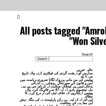
All posts tagged "Amro
Won Silv
Search
Search
حالیہ خبریں
مدارس کو دہشت گردی کی فیکٹری کہنے والے تاریخ
سے نا بلد
پولیس کی من مانی پرروک لگانا ضروری،ریاست میں
امن و قانون کی صورتحال ہوچکی ہے انتہائی
بدحال،ایس پی کیخلاف شکایت لے کر ڈی جی پی سے
ملے تیجسوی یادو، اے کے-47 سے فائرنگ کرنے والے
پولیس اہلکاروں کے خلاف ایف آئی آر درج کرنے کا
مطالبہ
این ڈی اے کے اپنے ہی رکن پارلیمنٹ نے کی بنگلہ دیش
آبی معاہدے کی مخالفت