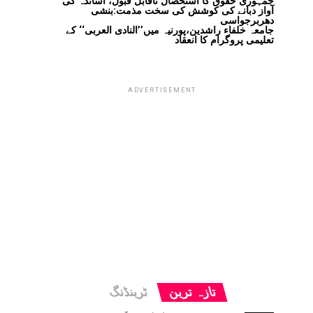
جمہوری حقوق کا استحصال ناقابل قبول، اساتذہ کی
آواز دبانے کی کوشش کی سخت مذمت:بنشی
دھربرجواسی
جامعہ خلفاء راشدین،پورنیہ میں’’النادی العربی‘‘ کے
تعلیمی پروگرام کا انعقاد
ADVERTISEMENT
تازہ ترین
ٹرینڈنگ