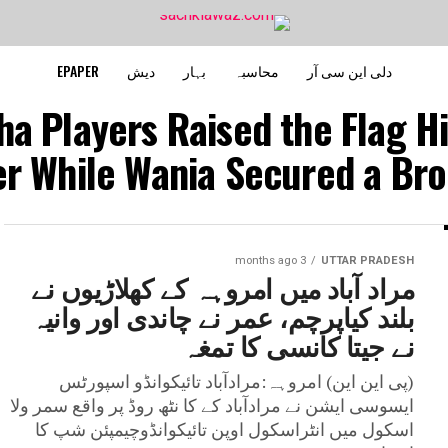
دلی این سی آر
محاسبہ
بہار
دیش
EPAPER
ha Players Raised the Flag 
er While Wania Secured a Bro
3 months ago
UTTAR PRADESH
مراد آباد میں امروہہ کے کھلاڑیوں نے
بلند کیاپرچم، عمر نے چاندی اور وانیہ
نے جیتا کانسی کا تمغہ
(پی این این) امروہہ:مرادآباد تائیکوانڈو اسپورٹس
ایسوسی ایشن نے مرادآباد کے کا نٹھ روڈ پر واقع سمر ولا
اسکول میں انٹراسکول اوپن تائیکوانڈوچیمپئن شپ کا