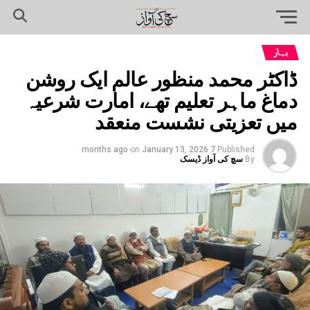
بہار
ڈاکٹر محمد منظور عالم ایک روشن
دماغ ماہر تعلیم تھے، امارت شرعیہ
میں تعزیتی نشست منعقد
on
January 13, 2026
7 months ago
Published
By
سچ کی آواز ڈیسک