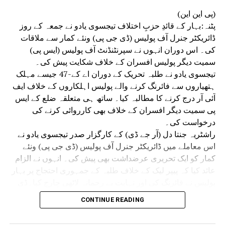
الرحمن معاون قاضی شریعت کی تلاوت قرآن مجید سے
(پی این این)
ہوا ،آخیر میں مولانا مفتی احتکام الحق نے
پٹنہ:بہار کے قائدِ حزبِ اختلاف تیجسوی یادو نے جمعہ کے روز
اجتماعی طور پر دعا مغفرت کرائی ،اس نششت میں
ڈائریکٹر جنرل آف پولیس (ڈی جی پی) ونئے کمار سے ملاقات
مشہور معالج جمشید انور کے والد نور الدین
کی۔ اس دوران انہوں نے سپرنٹنڈنٹ آف پولیس (ایس پی)
انصاری کے انتقال پر بھی دعا مغفرت کی گئی اور
سمیت دیگر پولیس افسران کے خلاف شکایت پیش کی۔
ایصال ثواب کا اہتمام کیا گیا ۔
تیجسوی یادو نے طلبہ تحریک کے دوران اے کے-47 جیسے مہلک
ہتھیاروں سے فائرنگ کرنے والے پولیس اہلکاروں کے خلاف ایف
AMEER SHARIAT
ALL INDIA MILLI COUNCIL
RELATED TOPICS:
آئی آر درج کرنے کا مطالبہ کیا۔ ساتھ ہی متعلقہ ضلع کے ایس
DR. MUHAMMAD MANZOOR ALAM
پی سمیت دیگر افسران کے خلاف بھی کارروائی کرنے کی
EMIRATE SHARIA BIHAR ODISHA AND JHARKHAND
MAULANA SYED AHMED WALI FAISAL RAHMANI
درخواست کی۔
راشٹریہ جنتا دل (آر جے ڈی) کے کارگزار صدر تیجسوی یادو نے
UP NEX
نڈیا ۔نیپال کوآرڈینیشن کمیٹی کی میٹنگ منعقد،سرحد پر
اس معاملے میں ڈائریکٹر جنرل آف پولیس (ڈی جی پی) ونئے
یر قانونی سرگرمیوں کوروکنے کا عزم
کمار کو ایک تحریری عرضداشت بھی پیش کی۔ انہوں نے الزام
عائد کیا کہ پیپر لیک کے خلاف طلبہ کے جمہوری احتجاج پر بہار
DON'T MISS
پولیس نے فائرنگ کی اور نہایت بے رحمانہ لاٹھی چارج کیا۔ڈی
بہارمیں وسطانیہ امتحان پُرامن ماحول میں جاری
جی پی ونئے کمار سے ملاقات کے موقع پر تیجسوی یادو کے
CONTINUE READING
ہمراہ آر جے ڈی کے سینئر رہنما عبدالباری صدیقی، منگنی لال
منڈل، اُدے نارائن چودھری اور قانون ساز کونسل کے رکن (ایم