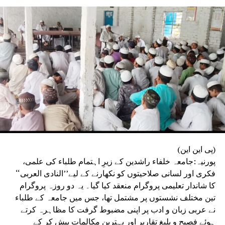
اساتذہ نے اپنے خلاف غیر ضروری دباؤ، بے بنیاد شکایات یا
کارروائی کی کوششوں کا الزام عائد کیا ہے۔ تنظیم نے واضح
کیا کہ یہ مہم صرف مصدقہ حقائق اور دستیاب سرکاری
ریکارڈ کی بنیاد پر چلائی جائے گی۔بہار اسٹیٹ ٹیچرس ایسوسی
ایشن نے دوٹوک انداز میں کہا کہ وہ ہر استاد کے وقار، آزادیٔ
اظہار اور آئینی حقوق کے تحفظ کے لیے ہمیشہ جدوجہد کرتی
رہے گی اور ضرورت پڑنے پر جمہوری اور قانونی طریقوں سے
وسیع پیمانے پر تحریک بھی چلائے گی۔
(پی این این)
پورنیہ:جامعہ خلفاء راشدین کے زیرِ اہتمام طلباء کی علمی،
فکری اور لسانی صلاحیتوں کو نکھارنے کے لیے’’النادی العربی‘‘
کا شاندار تعلیمی پروگرام منعقد کیا گیا۔ یہ دو روزہ پروگرام
تین مختلف نشستوں پر مشتمل تھا، جس میں جامعہ کے طلباء
نے عربی زبان و ادب پر اپنی مضبوط گرفت کا مظاہرہ کرتے
ہوئے فصیح و بلیغ تقاریر اور بہترین مکالمات پیش کر کے