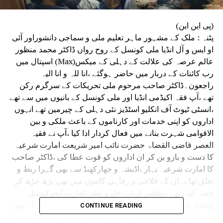
(پی این این)
پٹنہ : ملک کے مشہور ماہر تعلیم ملی و سماجی دانشوراور آئی
او ایس و آل انڈیا ملی کونسل کے روح رواں ڈاکٹر محمد منظور
عالم عرصہ کی علالت کے دہلی کے میکس(Max) اسپتال میں
رب کائنات کے دربار میں حاضر ہوگئے ،انا للہ و انا الیہ
راجعون۔ڈاکٹر صاحب مرحوم ملی تحریکات کے سرگرم رکن
تھے ،آپ فقہ اکیڈمی انڈیا اور ملی کونسل کے بانیوں میں سے تھے
،انسٹی ٹیوٹ آف انکلیو اسٹڈیز نئی دہلی کے چیرمین تھے انہوں
اداروں کو اپنی خدمات اور کارناموں کے باعث ملکی و بین
الاقوامی شہرت بنانے میں فعال کردار ادا کیا ،آپ نے فقیہ
العصر قاضی القضاۃ حضرت نائب امیر شریعت امارت شرعیہ
کا دست و بازو بن کر ان اداروں کو قوت عطا کی ،ڈاکٹر صاحب
کا امارت شرعیہ بہار ،اڈیشہ و جھارکھنڈ سے بھی گہرا ربط و
تعلق تھا،یہاں کے فلاحی و رفاہی کاموں میں بھی بڑھ چڑھ کر
حصہ لیتے تھے ،مجلس ارباب حل و عقد ،امارت ایجوکیشنل
ویلفیئر ٹرسٹ کے ٹرسٹی و دیگر مجالس امارت شرعیہ کے بھی
CONTINUE READING
ممبر تھے اکثر شرکت کرتےاور بہت صائب الرائے دیتے،آپ عرصہ