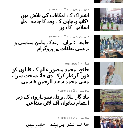
فرمایا کہ عربی زبان قرآن وحدیث کی زبان ہے اور موجودہ
دور میں اس پر مہارت حاصل کرنا دعوت دین کے لیے انتہائی
دلی این سی آر
2 years ago
اشتراک کے امکانات کی تلاش میں ہ
ضروری ہے۔انہوں نے جامعہ کی تعلیمی ترقی پراپنی دلی
±کائیدو،جاپان کے وفد کا جامعہ ملیہ
مسرت کا اظہار کیا۔تقریب کا باقاعدہ اختتام مہمانِ خصوصی
اسلامیہ کا دورہ
حضرت مفتی عمران احمد قاسمی صاحب کی رقت آمیز اور
خصوصی دعا پر ہوا، جس میں ملک و ملت کی ترقی، امن و
دلی این سی آر
2 years ago
جامعہ :ایران ۔ہندکے مابین سیاسی و
امان اور جامعہ کی مزید تعلیمی و تعمیری ترقیاں مانگی گئیں۔
تہذیبی تعلقات پر پروگرام
بہار
1 year ago
حافظ محمد منصور عالم کے قاتلوں کو
فوراً گرفتار کرکے دی جائےسخت سزا :
مفتی محمد سعید الرحمن قاسمی
محاسبہ
2 years ago
بیاد گار ہلال و دل سیوہاروی کے زیر
اہتمام ساتواں آف لائن مشاعرہ
محاسبہ
2 years ago
جالے نگر پریشد اجلاس میں