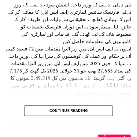
نئی دہلی: دہلی کے وزیرِ داخلہ اشیش سود نے ہفتے کے روز
دہلی فارنسک سائنس لیبارٹری (ایف ایس ایل) کا معائنہ کر کے
اس کے بنیادی ڈھانچے، تحقیقاتی سہولیات اور طریقۂ کار کا
جائزہ لیا۔مسٹر سود نے اس دوران فارنسک تحقیقات کو
مضبوط بنانے کے لیے اٹھائے گئے اقدامات اور لیبارٹری کی
کامیابیوں کی معلومات حاصل کیں۔
انہوں نے ایف ایس ایل میں زیرِ التوا مقدمات میں 72 فیصد کمی
آنے پر حکام اور عملے کی کوششوں کی سراہنا کی۔وزیرِ داخلہ
نے بتایا کہ جون 2025 میں ایف ایس ایل میں زیرِ التوا مقدمات
کی تعداد 27,585 تھی، جو 31 جولائی 2026 تک گھٹ کر 7,178
رہ گئی ہے۔ گزشتہ 12 مہینوں میں کل 3,49,519 نمونوں کا
نمٹارا کیا گیا ہے۔ انہوں نے کہا کہ پاکسو اور این ڈی پی ایس
مقدمات کی رپورٹ فی الوقت 15کام کے دنوں کے اندر
دستیاب کرائی جا رہی ہے۔
نومبر 2025 سے لیبارٹری میں ہر مہینے 3,000 سے زائد
CONTINUE READING
مقدمات کی جانچ کی صلاحیت حاصل کی جا رہی ہے۔
انہوں نے کہا کہ وزیر اعظم نریندر مودی اور وزیرِ
داخلہ امت شاہ کی رہنمائی میں ایف ایس ایل کو
سائنسی اور انسانی وسائل کے سطح پر مسلسل جدید