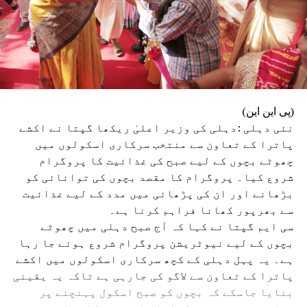
(پی این این)
نئی دہلی :دہلی کی وزیر اعلیٰ ریکھا گپتا نے اکشے
پاترا کے تعاون سے منتخب سرکاری اسکولوں میں
چھوٹے بچوں کے لیے صبح کی غذائیت کا پروگرام
شروع کیا۔ پروگرام کا مقصد بچوں کی توانائی کو
بڑھانے اور ان کی پڑھائی میں مدد کے لیے غذائیت
سے بھرپور کھانا فراہم کرنا ہے۔
سی ایم گپتا نے کہا کہ آج صبح دہلی میں چھوٹے
بچوں کے لیے نیوٹریشن پروگرام شروع ہونے جا رہا
ہے۔ یہ پہل دہلی کے کچھ سرکاری اسکولوں میں اکشے
پاترا کے تعاون سے لاگو کی جارہی ہے تاکہ یہ یقینی
بنایا جاسکے کہ بچوں کو صبح اسکول پہنچنے پر