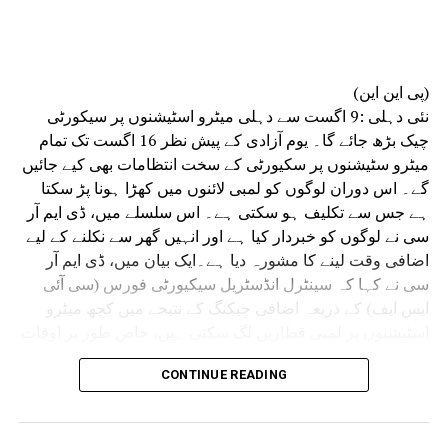
شدہ اور لچکدار کام کے اوقات، ہفتہ وار چھٹیوں
میں کام، عملے کے لیے نقل و حمل، سکیورٹی و کھانے
کا انتظام، اسٹاف روٹیشن اور مختلف ڈویژنوں کے
درمیان بہتر تعامل جیسے اقدامات اٹھائے ہیں۔
(پی این این)
انہوں نے کہا کہ سائنسی تحقیقات موثر فوجداری
نئی دہلی :9 اگست سے دہلی میٹرو اسٹیشنوں پر سیکورٹی
نظامِ انصاف کی ریڑھ کی ہڈی ہے۔ وقت پر کی جانے
چیک بڑھ جائے گا۔ یوم آزادی کے پیش نظر 16 اگست تک تمام
والی فارنسک تحقیقات سے مقدمات میں ہونے والی
میٹرو سٹیشنوں پر سکیورٹی کے سخت انتظامات بھی کیے جائیں
تاخیر کو کم کرنے کے ساتھ ساتھ شہریوں کو جلد
گے۔ اس دوران لوگوں کو لمبی لائنوں میں کھڑا ہونا پڑ سکتا
انصاف دلانے میں بھی مدد ملتی ہے۔
ہے جس سے تکلیف ہو سکتی ہے۔ اس سلسلے میں، ڈی ایم آر
سی نے لوگوں کو خبردار کیا ہے اور انہیں گھر سے نکلنے کے لیے
اضافی وقت لینے کا مشورہ دیا ہے۔ایک بیان میں، ڈی ایم آر
سی نے کہا کہ سینٹرل انڈسٹریل سیکیورٹی فورس (سی آئی
ایس ایف) کے ذریعہ اضافی چیکنگ کے نتیجے میں کچھ میٹرو
اسٹیشنوں پر لمبی قطاریں لگ سکتی ہیں، خاص طور پر اوقات
کے دوران۔ مسافروں کو مشورہ دیا جاتا ہے کہ وہ اس کے
CONTINUE READING
مطابق اپنے سفر کی منصوبہ بندی کریں اور اس مدت کے دوران
اضافی سفر کا وقت دیں۔
سوشل میڈیا پلیٹ فارم X پر اس معلومات کا اشتراک