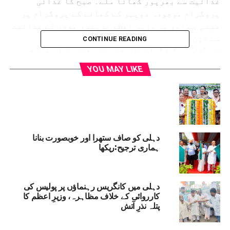
غذائیت سے بھرپور کھانا ملے۔ صبح کا غذائی
پروگرام موجودہ دوپہر کے کھانے کے پروگرام پر
مبنی ہے اور یہ وزیر اعظم نریندر مودی کے غذائیت
کے وژن کے مطابق ہے۔
CONTINUE READING
وزیراعلیٰ نے کہا کہ ا سکول جانے والے بچوں کے لیے غذائیت
ضروری ہے تاکہ وہ اپنی توانائی پڑھائی پر مرکوز کر سکیں۔
YOU MAY LIKE
حکومت کئی سالوں سے دوپہر کا کھانا فراہم کر رہی ہے،
لیکن اکشے پاترا فاؤنڈیشن کے تعاون سے آج صبح کی غذائی
ضروریات کو پورا کرنا ایک بہت ہی اطمینان بخش تجربہ ہے۔
وزیر اعظم نریندر مودی کا وژن ہے کہ ہر بچے کے لیے غذائیت
ضروری ہے۔ یہ ایک شاندار اقدام ہے۔اس سے قبل، دسمبر
دہلی کو صاف ستھرا اور خوبصورت بنانا
2025 میں، دہلی حکومت نے قومی دارالحکومت کے لوگوں کو
ہماری ترجیح:ریکھا
صرف 5 روپے میں غذائیت سے بھرپور کھانا فراہم کرنے کے لیے
اٹل کینٹین اسکیم شروع کی تھی۔ پہلے مرحلے میں، دہلی بھر
میں 45 مقامات پر اٹل کینٹین کھولی گئی تھیں۔ افتتاح کے دن
دہلی میں کانگریس رہنماؤں پر پولیس کی
عوام کو مفت کھانا پیش کیا گیا۔
کارروائی کے خلاف مظاہرہ، وزیرِ اعظم کا
اطلاعات کے مطابق نہرو نگر میں اٹل کینٹین کی افتتاحی تقریب
پتلہ نذرِ آتش
میں مرکزی وزیر منوہر لال کھٹر، وزیر اعلیٰ ریکھا گپتا، اور
دہلی کے وزیر داخلہ آشیش سود موجود تھے۔ اس موقع پر