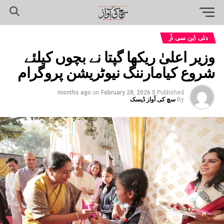
دلی این سی آر
وزیر اعلیٰ ریکھا گپتا نے بچوں کیلئے
شروع کیامارننگ نیوٹریشن پروگرام
on
February 28, 2026
5 months ago
Published
By
سچ کی آواز ڈیسک