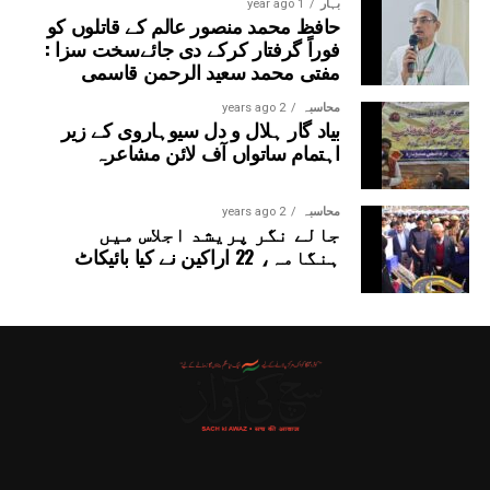
بہار
1 year ago
حافظ محمد منصور عالم کے قاتلوں کو
فوراً گرفتار کرکے دی جائےسخت سزا :
مفتی محمد سعید الرحمن قاسمی
محاسبہ
2 years ago
بیاد گار ہلال و دل سیوہاروی کے زیر
اہتمام ساتواں آف لائن مشاعرہ
محاسبہ
2 years ago
جالے نگر پریشد اجلاس میں
ہنگامہ، 22 اراکین نے کیا بائیکاٹ